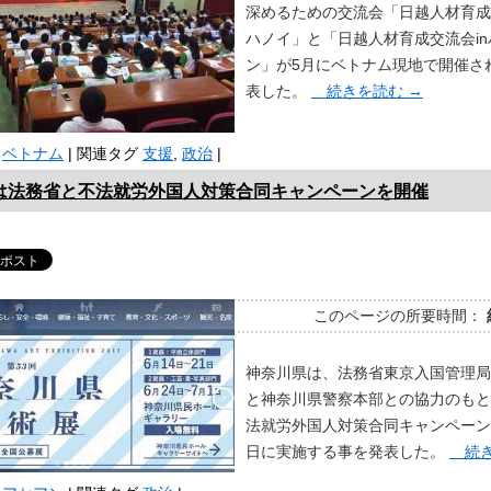
深めるための交流会「日越人材育成
ハノイ」と「日越人材育成交流会in
ン」が5月にベトナム現地で開催さ
表した。
続きを読む
→
ベトナム
|
関連タグ
支援
,
政治
|
は法務省と不法就労外国人対策合同キャンペーンを開催
このページの所要時間：
神奈川県は、法務省東京入国管理局
と神奈川県警察本部との協力のもと
法就労外国人対策合同キャンペーン
日に実施する事を発表した。
続き