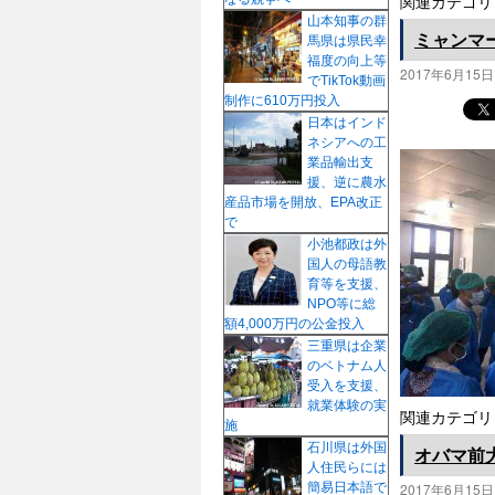
関連カテゴリ
山本知事の群
ミャンマ
馬県は県民幸
福度の向上等
2017年6月15日
でTikTok動画
制作に610万円投入
日本はインド
ネシアへの工
業品輸出支
援、逆に農水
産品市場を開放、EPA改正
で
小池都政は外
国人の母語教
育等を支援、
NPO等に総
額4,000万円の公金投入
三重県は企業
のベトナム人
受入を支援、
就業体験の実
関連カテゴリ
施
石川県は外国
オバマ前
人住民らには
簡易日本語で
2017年6月15日