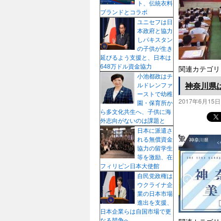
ト、伝統衣料
プ
ブランドとコラボ
ユニセフは日
本政府と協力
しパキスタン
の子供が生き
延びるよう支援と、日本は
648万ドル資金協力
関連カテゴリ
小池都政はチ
神奈川県
ルドレンファ
ーストで幼稚
2017年6月15日
園・保育所か
ら多文化共生へ、子供に海
外志向がないのは課題と
日本に派遣さ
れる無償資金
協力の留学生
等を激励、在
フィリピン日本大使館
自民党政権は
ウクライナ企
業の日本市場
進出を支援、
日本企業らは自国市場で更
なる競争へ