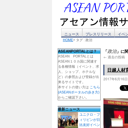
コ
ニュース
プレスリリース
イベ
HOME
> タグ : 政治
ン
ASEANPORTALとは？
「
」に
政治
テ
ASEAN PORTALとは
←
過去の投稿
ASEAN１０カ国に関連す
ン
る各種情報（イベント、求
日越人材
人、ショップ、ホテルな
ツ
ど）の参照および登録が出
2017年6月16日
来るサイトです。
本サイトの使い方は
こちら
へ
(ASEANポータルの歩き方)
からご確認下さい。
ス
最新ニュース
キ
ユニクロ・フ
ィリピンが日
ッ
比友好イベン