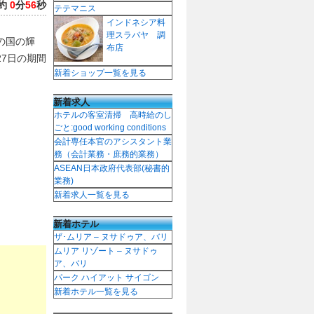
約
0
分
56
秒
テテマニス
インドネシア料
理スラバヤ 調
の国の輝
布店
27日の期間
新着ショップ一覧を見る
新着求人
ホテルの客室清掃 高時給のし
ごと:good working conditions
会計専任本官のアシスタント業
務（会計業務・庶務的業務）
ASEAN日本政府代表部(秘書的
業務)
新着求人一覧を見る
新着ホテル
ザ･ムリア – ヌサドゥア、バリ
ムリア リゾート – ヌサドゥ
ア、バリ
パーク ハイアット サイゴン
新着ホテル一覧を見る