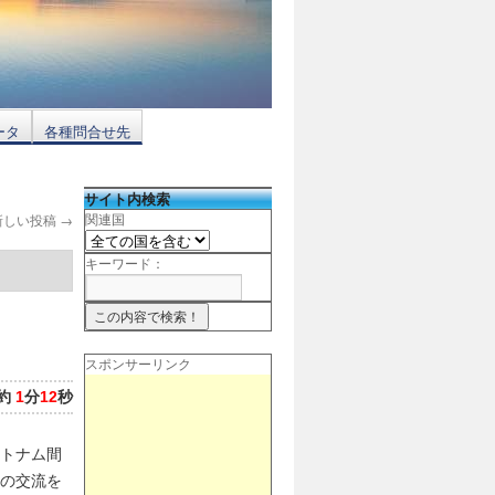
ータ
各種問合せ先
サイト内検索
新しい投稿
→
関連国
キーワード：
スポンサーリンク
約
1
分
12
秒
トナム間
の交流を