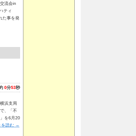
交流会in
ハティ
れた事を発
約
0
分
53
秒
横浜支局
で、「不
」を6月20
を読む
→