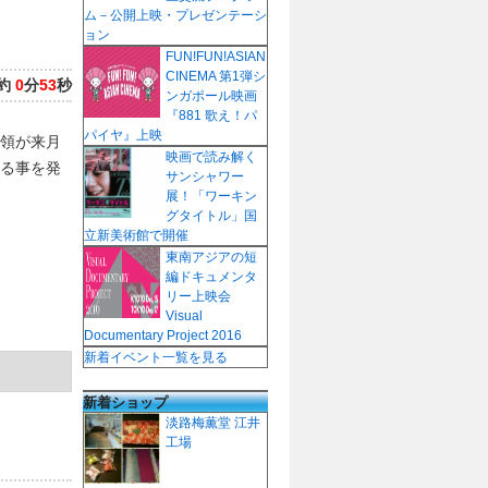
ム－公開上映・プレゼンテーシ
ョン
FUN!FUN!ASIAN
CINEMA 第1弾シ
約
0
分
53
秒
ンガポール映画
『881 歌え！パ
パイヤ』上映
領が来月
映画で読み解く
る事を発
サンシャワー
展！「ワーキン
グタイトル」国
立新美術館で開催
東南アジアの短
編ドキュメンタ
リー上映会
Visual
Documentary Project 2016
新着イベント一覧を見る
新着ショップ
淡路梅薫堂 江井
工場