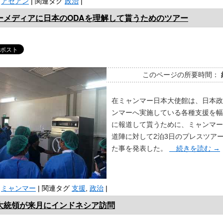
アセアン
|
関連タグ
政治
|
ーメディアに日本のODAを理解して貰うためのツアー
このページの所要時間：
在ミャンマー日本大使館は、日本政
ンマーへ実施している各種支援を幅
に報道して貰うために、ミャンマー
道陣に対して2泊3日のプレスツア
た事を発表した。
続きを読む
→
ミャンマー
|
関連タグ
支援
,
政治
|
大統領が来月にインドネシア訪問