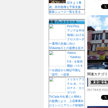
話すよう養
成、高市政権も予算支援
最新ニュース一覧を見る
新着プレスリリース
First Plus、
アジア太平洋
地域における
クロスボーダ
ー運用の支援に向け
SS&amp;Cとの提携を拡大
Yubico、
「YubiKey
5.8」を提供
開始 パスキ
ーを認証から検証可能な
関連カテゴリ
「認可」へ拡張
トリダイアゴ
東京国立
ナル.ai、ペト
ロナス・カリ
2017年6月15日
ガリの
TriCipta AIを通じたIBMと
の提携により、上流事業向
けエンジニアリング領域特