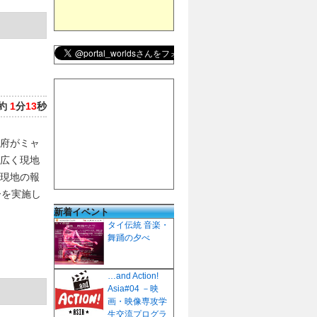
約
1
分
13
秒
府がミャ
広く現地
現地の報
ーを実施し
新着イベント
タイ伝統 音楽・
舞踊の夕べ
…and Action!
Asia#04 －映
画・映像専攻学
生交流プログラ