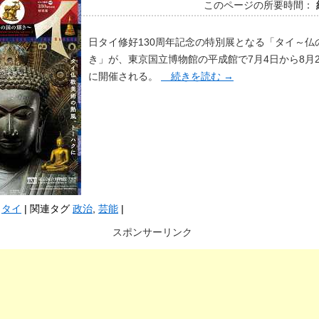
このページの所要時間：
日タイ修好130周年記念の特別展となる「タイ～仏
き」が、東京国立博物館の平成館で7月4日から8月
に開催される。
続きを読む
→
タイ
|
関連タグ
政治
,
芸能
|
スポンサーリンク