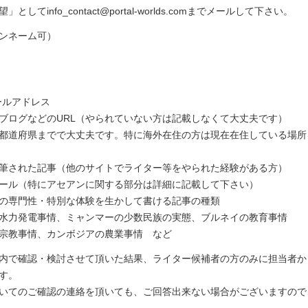
としてinfo_contact@portal-worlds.comまでメールして下さい。
ンネーム可）
ールアドレス
ter、ブログなどのURL（やられていない方は記載しなくて大丈夫です）
都道府県までで大丈夫です。特に海外在住の方は現在在住している場所
筆された記事（他のサイトでライター等をやられた経験がある方）
ール（特にアセアンに関する部分は詳細に記載して下さい）
の専門性・特別な体験を生かして書ける記事の種類
水力発電事情、ミャンマーの少数民族の実態、ブルネイの教育事情
宗教事情、カンボジアの農業事情 など
内で確認・検討させて頂いた結果、ライター候補者の方のみに担当者か
す。
いてのご確認の連絡を頂いても、ご回答出来ない場合がございますので