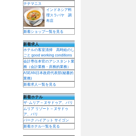
テテマニス
インドネシア料
理スラバヤ 調
布店
新着ショップ一覧を見る
新着求人
ホテルの客室清掃 高時給のし
ごと:good working conditions
会計専任本官のアシスタント業
務（会計業務・庶務的業務）
ASEAN日本政府代表部(秘書的
業務)
新着求人一覧を見る
新着ホテル
ザ･ムリア – ヌサドゥア、バリ
ムリア リゾート – ヌサドゥ
ア、バリ
パーク ハイアット サイゴン
新着ホテル一覧を見る