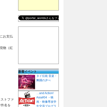
にお支払
現物（紅
新着イベント
タイ伝統 音楽・
舞踊の夕べ
…and Action!
Asia#04 －映
キストファ
画・映像専攻学
で件名を
生交流プログラ