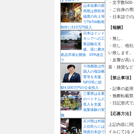
・文字数50
山本知事の群
・ご自身の専
馬県は県民幸
福度の向上等
・日本語での
でTikTok動画
制作に610万円投入
【報酬】
日本はインド
・無し。
ネシアへの工
業品輸出支
・但し、他社
援、逆に農水
い致します。
産品市場を開放、EPA改正
・反響が高い
で
小池都政は外
茶・雑貨など
国人の母語教
育等を支援、
【禁止事項】
NPO等に総
額4,000万円の公金投入
・記事の盗用
三重県は企業
・無断転載禁
のベトナム人
・日記形式で
受入を支援、
就業体験の実
【応募方法】
施
石川県は外国
上記内容に同
人住民らには
イルにて)を
簡易日本語で