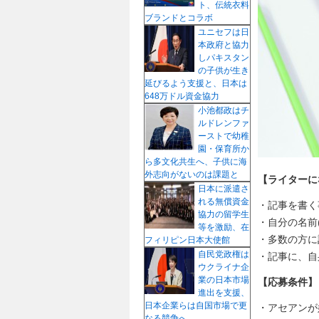
ト、伝統衣料
プ
ブランドとコラボ
ユニセフは日
本政府と協力
しパキスタン
の子供が生き
延びるよう支援と、日本は
648万ドル資金協力
小池都政はチ
ルドレンファ
ーストで幼稚
園・保育所か
ら多文化共生へ、子供に海
外志向がないのは課題と
【ライターに
日本に派遣さ
れる無償資金
・記事を書く
協力の留学生
・自分の名前
等を激励、在
・多数の方に
フィリピン日本大使館
自民党政権は
・記事に、自身
ウクライナ企
業の日本市場
【応募条件】
進出を支援、
日本企業らは自国市場で更
・アセアンが
なる競争へ