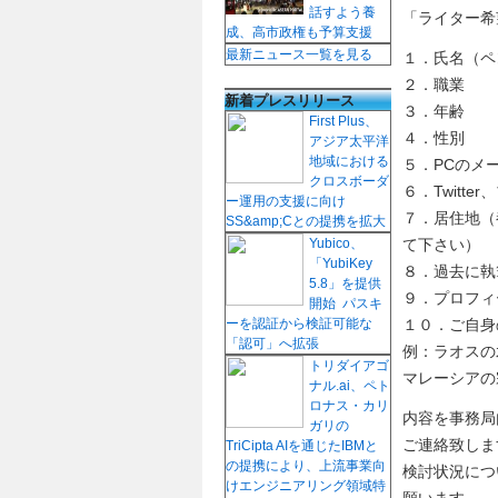
話すよう養
「ライター希望」
成、高市政権も予算支援
最新ニュース一覧を見る
１．氏名（ペ
２．職業
新着プレスリリース
３．年齢
First Plus、
４．性別
アジア太平洋
地域における
５．PCのメ
クロスボーダ
６．Twit
ー運用の支援に向け
７．居住地（
SS&amp;Cとの提携を拡大
Yubico、
て下さい）
「YubiKey
８．過去に執
5.8」を提供
９．プロフィ
開始 パスキ
ーを認証から検証可能な
１０．ご自身
「認可」へ拡張
例：ラオスの
トリダイアゴ
マレーシアの
ナル.ai、ペト
ロナス・カリ
内容を事務局
ガリの
ご連絡致しま
TriCipta AIを通じたIBMと
の提携により、上流事業向
検討状況につ
けエンジニアリング領域特