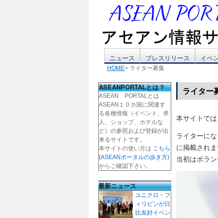
コ
ニュース
プレスリリース
イベ
HOME
> ライター募集
ン
ASEANPORTALとは？
ライター
テ
ASEAN PORTALとは
ASEAN１０カ国に関連す
ン
る各種情報（イベント、求
本サイトでは
人、ショップ、ホテルな
ツ
ど）の参照および登録が出
ライターにな
来るサイトです。
に掲載されま
本サイトの使い方は
こちら
へ
(ASEANポータルの歩き方)
当初はボラン
からご確認下さい。
ス
最新ニュース
キ
ユニクロ・フ
ィリピンが日
ッ
比友好イベン