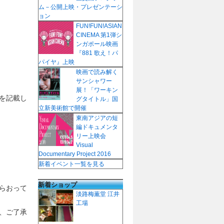
ム－公開上映・プレゼンテーシ
ョン
FUN!FUN!ASIAN
CINEMA 第1弾シ
ンガポール映画
『881 歌え！パ
パイヤ』上映
映画で読み解く
サンシャワー
展！「ワーキン
を記載し
グタイトル」国
立新美術館で開催
東南アジアの短
編ドキュメンタ
リー上映会
Visual
Documentary Project 2016
新着イベント一覧を見る
新着ショップ
らおって
淡路梅薫堂 江井
工場
、ご了承