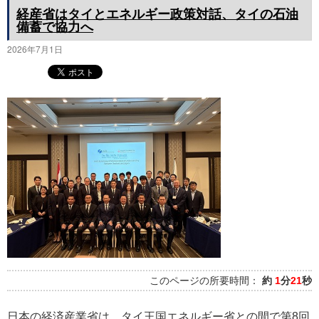
経産省はタイとエネルギー政策対話、タイの石油
備蓄で協力へ
2026年7月1日
このページの所要時間：
約
1
分
21
秒
日本の経済産業省は、タイ王国エネルギー省との間で第8回