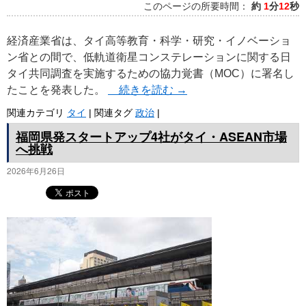
このページの所要時間：
約
1
分
12
秒
経済産業省は、タイ高等教育・科学・研究・イノベーショ
ン省との間で、低軌道衛星コンステレーションに関する日
タイ共同調査を実施するための協力覚書（MOC）に署名し
たことを発表した。
続きを読む
→
関連カテゴリ
タイ
|
関連タグ
政治
|
福岡県発スタートアップ4社がタイ・ASEAN市場
へ挑戦
2026年6月26日