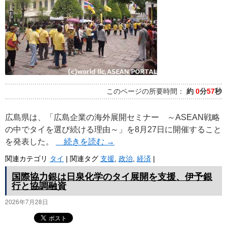
プ
このページの所要時間：
約
0
分
57
秒
広島県は、「広島企業の海外展開セミナー ～ASEAN戦略
の中でタイを選び続ける理由～」を8月27日に開催すること
を発表した。
続きを読む
→
関連カテゴリ
タイ
|
関連タグ
支援
,
政治
,
経済
|
国際協力銀は日泉化学のタイ展開を支援、伊予銀
行と協調融資
2026年7月28日