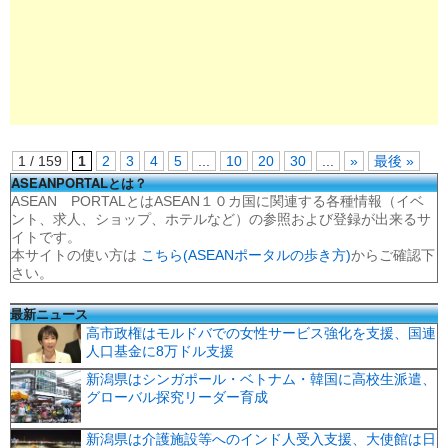
1 / 159
1
2
3
4
5
...
10
20
30
...
»
最後 »
ASEANPORTALとは？
ASEAN PORTALとはASEAN１０カ国に関連する各種情報（イベ
ント、求人、ショップ、ホテルなど）の参照および登録が出来るサ
イトです。
本サイトの使い方は
こちら(ASEANポータルの歩き方)
からご確認下
さい。
最新ニュース
高市政権はモルドバでの女性サービス強化を支援、国連
人口基金に8万ドル支援
新潟県はシンガポール・ベトナム・韓国に高校生派遣、
グローバル探究リーダー育成
新潟県は介護施設等へのインド人受入支援、大使館は日