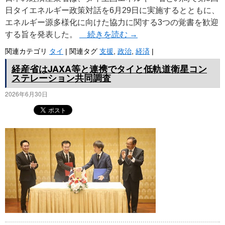
日タイエネルギー政策対話を6月29日に実施するとともに、
エネルギー源多様化に向けた協力に関する3つの覚書を歓迎
する旨を発表した。
続きを読む
→
関連カテゴリ
タイ
|
関連タグ
支援
,
政治
,
経済
|
経産省はJAXA等と連携でタイと低軌道衛星コン
ステレーション共同調査
2026年6月30日