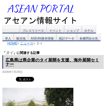
コ
ニュース
プレスリリース
イベント
ショップ
ホテル
求人
観光地
ASEAN基本情報
統計データ
各種問合せ先
ン
HOME
>
ニュース
> タイ
テ
「
」に関連する記事
タイ
ン
広島県は県企業のタイ展開を支援、海外展開セミ
ナー
ツ
2026年7月29日
へ
ス
キ
ッ