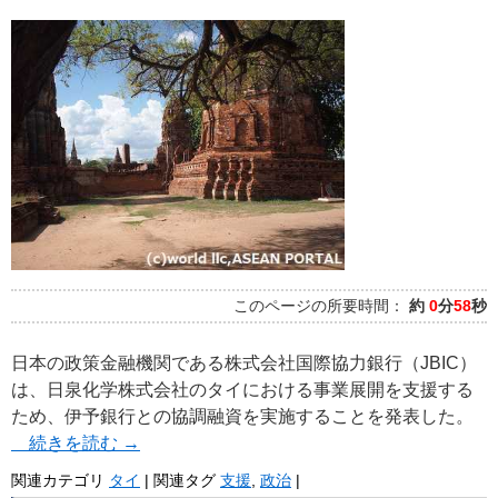
このページの所要時間：
約
0
分
58
秒
日本の政策金融機関である株式会社国際協力銀行（JBIC）
は、日泉化学株式会社のタイにおける事業展開を支援する
ため、伊予銀行との協調融資を実施することを発表した。
続きを読む
→
関連カテゴリ
タイ
|
関連タグ
支援
,
政治
|