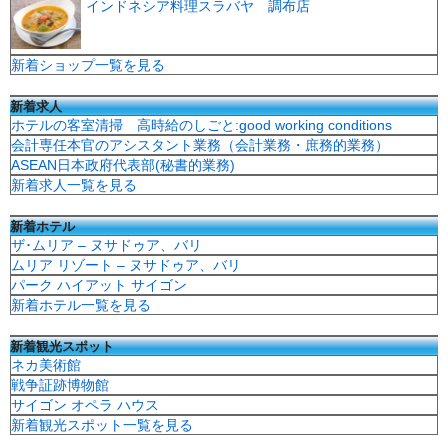
インドネシア料理スラバヤ 調布店
新着ショップ一覧を見る
新着求人
ホテルの客室清掃 高時給のしごと:good working conditions
会計専任本官のアシスタント業務（会計業務・庶務的業務）
ASEAN日本政府代表部(秘書的業務)
新着求人一覧を見る
新着ホテル
ザ･ムリア – ヌサドゥア、バリ
ムリア リゾート – ヌサドゥア、バリ
パーク ハイアット サイゴン
新着ホテル一覧を見る
新着観光スポット
ネカ美術館
戦争証跡博物館
サイゴン オペラ ハウス
新着観光スポット一覧を見る