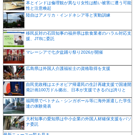
本とインドは倫理観が異なり女性は酷い被害に遭う可能
性と注意喚起
陸自はアメリカ・インドネシア等と実動訓練
移民反対の石田知事の福井県は飲食業者のハラル対応支
援、JTBに委託
マレーシアで七夕盆踊り祭り2026が開催
広島県は外国人介護福祉士の資格取得を支援
自民党政権はエチオピア帰還民の生計再建支援で国連開
発計画100万ドル拠出、日本が支援できるのは誇りと
福岡県でベトナム・シンガポール等に海外派遣した学生
達の体験発表
大村知事の愛知県は中小企業の外国人材確保支援をパソ
ナ委託
最新ニュース一覧を見る