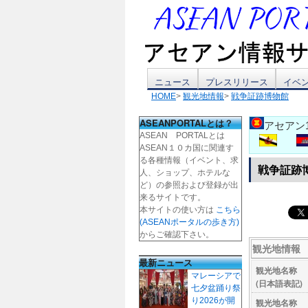
コ
ニュース
プレスリリース
イベ
HOME
>
観光地情報
>
戦争証跡博物館
ン
ASEANPORTALとは？
アセアン
テ
ASEAN PORTALとは
ASEAN１０カ国に関連す
ン
る各種情報（イベント、求
戦争証跡
人、ショップ、ホテルな
ツ
ど）の参照および登録が出
来るサイトです。
本サイトの使い方は
こちら
へ
(ASEANポータルの歩き方)
からご確認下さい。
ス
観光地情報
最新ニュース
キ
観光地名称
マレーシアで
(日本語表記)
七夕盆踊り祭
ッ
り2026が開
観光地名称