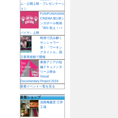
ム－公開上映・プレゼンテーシ
ョン
FUN!FUN!ASIAN
CINEMA 第1弾シ
ンガポール映画
『881 歌え！パ
パイヤ』上映
映画で読み解く
サンシャワー
展！「ワーキン
グタイトル」国
立新美術館で開催
東南アジアの短
編ドキュメンタ
リー上映会
Visual
Documentary Project 2016
新着イベント一覧を見る
新着ショップ
淡路梅薫堂 江井
工場