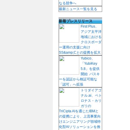
なる競争へ
最新ニュース一覧を見る
新着プレスリリース
First Plus、
アジア太平洋
地域における
クロスボーダ
ー運用の支援に向け
SS&amp;Cとの提携を拡大
Yubico、
「YubiKey
5.8」を提供
開始 パスキ
ーを認証から検証可能な
「認可」へ拡張
トリダイアゴ
ナル.ai、ペト
ロナス・カリ
ガリの
TriCipta AIを通じたIBMと
の提携により、上流事業向
けエンジニアリング領域特
化型AIソリューションを推