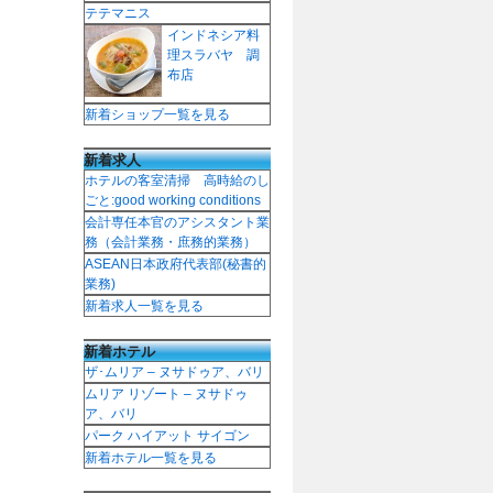
テテマニス
インドネシア料
理スラバヤ 調
布店
新着ショップ一覧を見る
新着求人
ホテルの客室清掃 高時給のし
ごと:good working conditions
会計専任本官のアシスタント業
務（会計業務・庶務的業務）
ASEAN日本政府代表部(秘書的
業務)
新着求人一覧を見る
新着ホテル
ザ･ムリア – ヌサドゥア、バリ
ムリア リゾート – ヌサドゥ
ア、バリ
パーク ハイアット サイゴン
新着ホテル一覧を見る