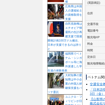
催
(英語表記)
プ
広島県は外国
人介護福祉士
住所
の資格取得を
支援
交通手段
自民党政権は
エチオピア帰
電話番号
還民の生計再
建支援で国連
観光地HP
開発計画100万ドル拠出、
料金
日本が支援できるのは誇り
と
時間
福岡県でベト
定休日
ナム・シンガ
ポール等に海
観光地情報紹
外派遣した学
生達の体験発表
大村知事の愛
ベトナム関
知県は中小企
業の外国人材
交通安全
確保支援をパ
「日本語
ソナ委託
3日（
ユニクロ・フ
【山梨県の
ィリピンが日
株式会社