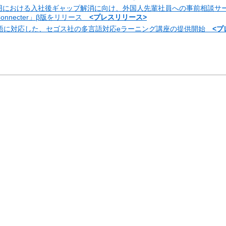
用における入社後ギャップ解消に向け、外国人先輩社員への事前相談サ
 Connecter」β版をリリース
<プレスリリース>
言語に対応した、セゴス社の多言語対応eラーニング講座の提供開始
<プ