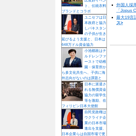
比友好イベン
外国人採
ト、伝統衣料
「Jopus
ブランドとコラボ
最大19
ユニセフは日
ス>
本政府と協力
しパキスタン
の子供が生き
延びるよう支援と、日本は
648万ドル資金協力
小池都政はチ
ルドレンファ
ーストで幼稚
園・保育所か
ら多文化共生へ、子供に海
外志向がないのは課題と
日本に派遣さ
れる無償資金
協力の留学生
等を激励、在
フィリピン日本大使館
自民党政権は
ウクライナ企
業の日本市場
進出を支援、
日本企業らは自国市場で更