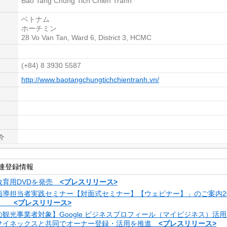
Bao Tang Chung Tich Chien Tranh
ベトナム
ホーチミン
28 Vo Van Tan, Ward 6, District 3, HCMC
(+84) 8 3930 5587
http://www.baotangchungtichchientranh.vn/
介
連登録情報
教育用DVDを発売
<プレスリリース>
指導担当者実践セミナー【対面式セミナー】【ウェビナー】」のご案内20
金）
<プレスリリース>
観光事業者対象】Google ビジネスプロフィール（マイビジネス）活
サイネックスと共同でオーナー登録・活用を推進
<プレスリリース>