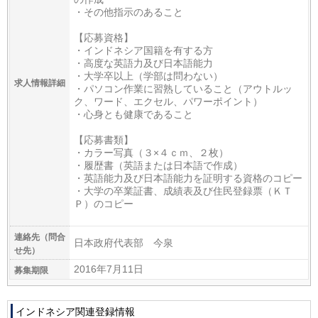
・その他指示のあること
【応募資格】
・インドネシア国籍を有する方
・高度な英語力及び日本語能力
・大学卒以上（学部は問わない）
求人情報詳細
・パソコン作業に習熟していること（アウトルッ
ク、ワード、エクセル、パワーポイント）
・心身とも健康であること
【応募書類】
・カラー写真（３×４ｃｍ、２枚）
・履歴書（英語または日本語で作成）
・英語能力及び日本語能力を証明する資格のコピー
・大学の卒業証書、成績表及び住民登録票（ＫＴ
Ｐ）のコピー
連絡先（問合
日本政府代表部 今泉
せ先）
募集期限
2016年7月11日
インドネシア関連登録情報