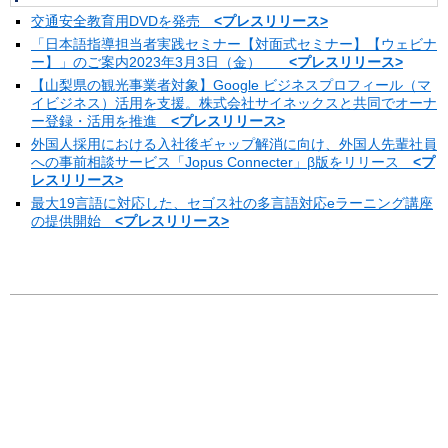
交通安全教育用DVDを発売
<プレスリリース>
「日本語指導担当者実践セミナー【対面式セミナー】【ウェビナ
ー】」のご案内2023年3月3日（金）
<プレスリリース>
【山梨県の観光事業者対象】Google ビジネスプロフィール（マ
イビジネス）活用を支援。株式会社サイネックスと共同でオーナ
ー登録・活用を推進
<プレスリリース>
外国人採用における入社後ギャップ解消に向け、外国人先輩社員
への事前相談サービス「Jopus Connecter」β版をリリース
<プ
レスリリース>
最大19言語に対応した、セゴス社の多言語対応eラーニング講座
の提供開始
<プレスリリース>