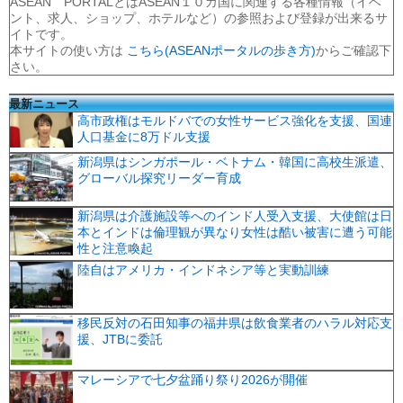
ASEAN PORTALとはASEAN１０カ国に関連する各種情報（イベ
ント、求人、ショップ、ホテルなど）の参照および登録が出来るサ
イトです。
本サイトの使い方は
こちら(ASEANポータルの歩き方)
からご確認下
さい。
最新ニュース
高市政権はモルドバでの女性サービス強化を支援、国連
人口基金に8万ドル支援
新潟県はシンガポール・ベトナム・韓国に高校生派遣、
グローバル探究リーダー育成
新潟県は介護施設等へのインド人受入支援、大使館は日
本とインドは倫理観が異なり女性は酷い被害に遭う可能
性と注意喚起
陸自はアメリカ・インドネシア等と実動訓練
移民反対の石田知事の福井県は飲食業者のハラル対応支
援、JTBに委託
マレーシアで七夕盆踊り祭り2026が開催