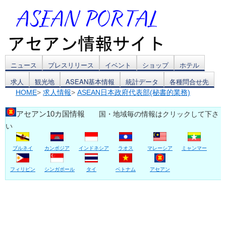
コ
ニュース
プレスリリース
イベント
ショップ
ホテル
求人
観光地
ASEAN基本情報
統計データ
各種問合せ先
ン
HOME
>
求人情報
>
ASEAN日本政府代表部(秘書的業務)
テ
アセアン10カ国情報
国・地域毎の情報はクリックして下さ
ン
い
ツ
ブルネイ
カンボジア
インドネシア
ラオス
マレーシア
ミャンマー
へ
フィリピン
シンガポール
タイ
ベトナム
アセアン
ス
キ
ッ