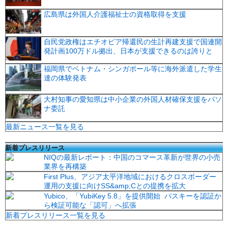
広島県は外国人介護福祉士の資格取得を支援
自民党政権はエチオピア帰還民の生計再建支援で国連開
発計画100万ドル拠出、日本が支援できるのは誇りと
福岡県でベトナム・シンガポール等に海外派遣した学生
達の体験発表
大村知事の愛知県は中小企業の外国人材確保支援をパソ
ナ委託
最新ニュース一覧を見る
新着プレスリリース
NIQの最新レポート：中国のコマース革新が世界の小売
業界を再構築
First Plus、アジア太平洋地域におけるクロスボーダー
運用の支援に向けSS&amp;Cとの提携を拡大
Yubico、「YubiKey 5.8」を提供開始 パスキーを認証か
ら検証可能な「認可」へ拡張
新着プレスリリース一覧を見る