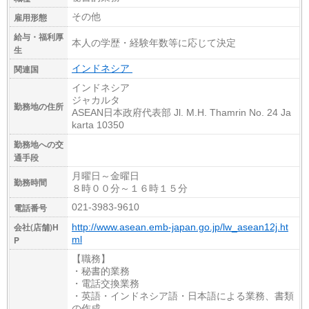
雇用形態
その他
給与・福利厚
本人の学歴・経験年数等に応じて決定
生
関連国
インドネシア
インドネシア
ジャカルタ
勤務地の住所
ASEAN日本政府代表部 Jl. M.H. Thamrin No. 24 Ja
karta 10350
勤務地への交
通手段
月曜日～金曜日
勤務時間
８時００分～１６時１５分
電話番号
021-3983-9610
会社(店舗)H
http://www.asean.emb-japan.go.jp/lw_asean12j.ht
P
ml
【職務】
・秘書的業務
・電話交換業務
・英語・インドネシア語・日本語による業務、書類
の作成