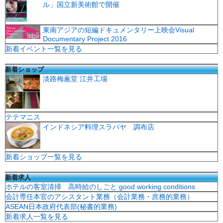
ル」国立新美術館で開催
東南アジアの短編ドキュメンタリー上映会Visual
Documentary Project 2016
新着イベント一覧を見る
新着ショップ
淡路梅薫堂 江井工場
テテマニス
インドネシア料理スラバヤ 調布店
新着ショップ一覧を見る
新着求人
ホテルの客室清掃 高時給のしごと:good working conditions
会計専任本官のアシスタント業務（会計業務・庶務的業務）
ASEAN日本政府代表部(秘書的業務)
新着求人一覧を見る