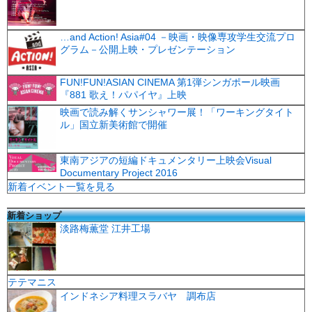
…and Action! Asia#04 －映画・映像専攻学生交流プロ
グラム－公開上映・プレゼンテーション
FUN!FUN!ASIAN CINEMA 第1弾シンガポール映画
『881 歌え！パパイヤ』上映
映画で読み解くサンシャワー展！「ワーキングタイト
ル」国立新美術館で開催
東南アジアの短編ドキュメンタリー上映会Visual
Documentary Project 2016
新着イベント一覧を見る
新着ショップ
淡路梅薫堂 江井工場
テテマニス
インドネシア料理スラバヤ 調布店