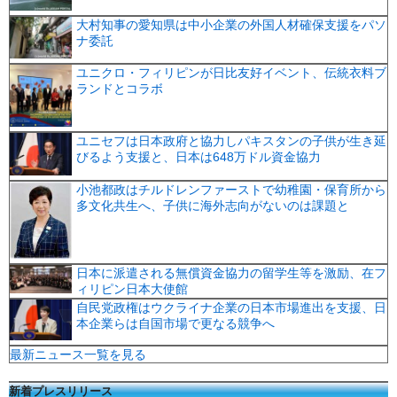
大村知事の愛知県は中小企業の外国人材確保支援をパソ
ナ委託
ユニクロ・フィリピンが日比友好イベント、伝統衣料ブ
ランドとコラボ
ユニセフは日本政府と協力しパキスタンの子供が生き延
びるよう支援と、日本は648万ドル資金協力
小池都政はチルドレンファーストで幼稚園・保育所から
多文化共生へ、子供に海外志向がないのは課題と
日本に派遣される無償資金協力の留学生等を激励、在フ
ィリピン日本大使館
自民党政権はウクライナ企業の日本市場進出を支援、日
本企業らは自国市場で更なる競争へ
最新ニュース一覧を見る
新着プレスリリース