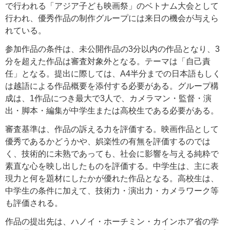
で行われる「アジア子ども映画祭」のベトナム大会として
行われ、優秀作品の制作グループには来日の機会が与えら
れている。
参加作品の条件は、未公開作品の3分以内の作品となり、3
分を超えた作品は審査対象外となる。テーマは「自己責
任」となる。提出に際しては、A4半分までの日本語もしく
は越語による作品概要を添付する必要がある。グループ構
成は、1作品につき最大で3人で、カメラマン・監督・演
出・脚本・編集が中学生または高校生である必要がある。
審査基準は、作品の訴える力を評価する。映画作品として
優秀であるかどうかや、娯楽性の有無を評価するのでは
く、技術的に未熟であっても、社会に影響を与える純粋で
素直な心を映し出したものを評価する。中学生は、主に表
現力と何を題材にしたかが優れた作品となる。高校生は、
中学生の条件に加えて、技術力・演出力・カメラワーク等
も評価される。
作品の提出先は、ハノイ・ホーチミン・カインホア省の学