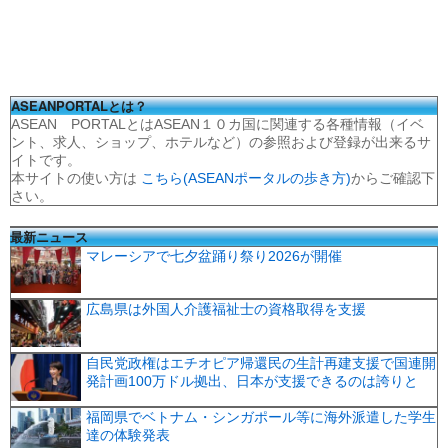
ASEANPORTALとは？
ASEAN PORTALとはASEAN１０カ国に関連する各種情報（イベ
ント、求人、ショップ、ホテルなど）の参照および登録が出来るサ
イトです。
本サイトの使い方は
こちら(ASEANポータルの歩き方)
からご確認下
さい。
最新ニュース
マレーシアで七夕盆踊り祭り2026が開催
広島県は外国人介護福祉士の資格取得を支援
自民党政権はエチオピア帰還民の生計再建支援で国連開
発計画100万ドル拠出、日本が支援できるのは誇りと
福岡県でベトナム・シンガポール等に海外派遣した学生
達の体験発表