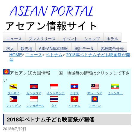
コ
ニュース
プレスリリース
イベント
ショップ
ホテル
求人
観光地
ASEAN基本情報
統計データ
各種問合せ先
ン
HOME
>
ニュース
>
ベトナム
>
2018年ベトナム子ども映画祭が開
催
テ
ン
アセアン10カ国情報
国・地域毎の情報はクリックして下さ
い
ツ
ブルネイ
カンボジア
インドネシア
ラオス
マレーシア
ミャンマー
へ
ス
フィリピン
シンガポール
タイ
ベトナム
アセアン
キ
2018年ベトナム子ども映画祭が開催
2018年7月2日
ッ