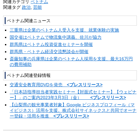
関連カテゴリ
ベトナム
関連タグ
政治
,
芸能
ベトナム関連ニュース
三重県は企業のベトナム人受入を支援、就業体験の実施
国交省はベトナムで物流集中講義、佐川が協力
群馬県はベトナム投資促進セミナーを開催
群馬県・ベトナム経済交流懇談会が開催
斎藤知事の兵庫県は企業のベトナム人採用を支援、最大16万円
の費用補助
ベトナム関連登録情報
交通安全教育用DVDを発売
<プレスリリース>
「日本語指導担当者実践セミナー【対面式セミナー】【ウェビナ
ー】」のご案内2023年3月3日（金）
<プレスリリース>
【山梨県の観光事業者対象】Google ビジネスプロフィール（マ
イビジネス）活用を支援。株式会社サイネックスと共同でオーナ
ー登録・活用を推進
<プレスリリース>