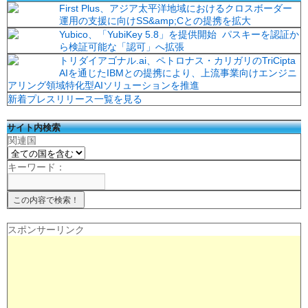
First Plus、アジア太平洋地域におけるクロスボーダー
運用の支援に向けSS&amp;Cとの提携を拡大
Yubico、「YubiKey 5.8」を提供開始 パスキーを認証か
ら検証可能な「認可」へ拡張
トリダイアゴナル.ai、ペトロナス・カリガリのTriCipta
AIを通じたIBMとの提携により、上流事業向けエンジニ
アリング領域特化型AIソリューションを推進
新着プレスリリース一覧を見る
サイト内検索
関連国
キーワード：
スポンサーリンク