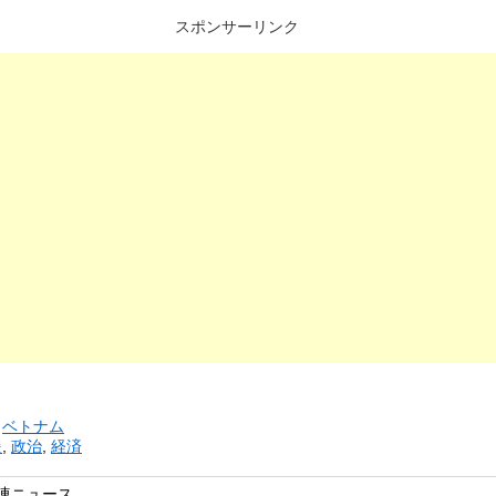
スポンサーリンク
リ
ベトナム
援
,
政治
,
経済
連ニュース