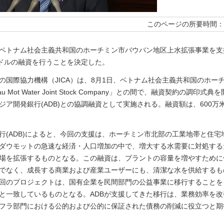
このページの所要時間
ベトナム社会主義共和国のホーチミン市バウバン地区上水拡張事業を支
米ドルの融資を行うことを決定した。
の国際協力機構（JICA）は、8月1日、ベトナム社会主義共和国のホー
au Mot Water Joint Stock Company」との間で、融資契約の調印式
ジア開発銀行(ADB)との協調融資として実施される。融資額は、600万
行(ADB)によると、今回の支援は、ホーチミン市北部の工業地帯と住宅
ダウモットの急速な経済・人口増加の中で、増大する水需要に対処する
場を拡張するものとなる。この融資は、プラントの容量を増やすために
でなく、成長する商業および産業ユーザーにも、清潔な水を供給するも
回のプロジェクトは、国有企業を民間部門の公益事業に移行することを
と一致しているものとなる。ADBが支援してきた移行は、業務効率を改
フラ部門における公的および公的に保証された債務の削減に役立つと期