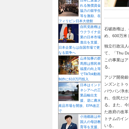
日本に派遣さ
れる無償資金
協力の留学生
等を激励、在
フィリピン日本大使館
自民党政権は
石破政権は、
ウクライナ企
め、600万
業の日本市場
進出を支援、
独立行政法人
日本企業らは自国市場で更
て、「Thu D
なる競争へ
山本知事の群
この事業はア
馬県は県民幸
る。
福度の向上等
でTikTok動画
アジア開発銀
制作に610万円投入
ンズンとトゥ
日本はインド
ネシアへの工
バウバン浄水
業品輸出支
れ、住民だけ
援、逆に農水
る。また、今
産品市場を開放、EPA改正
で
た政府の改革
小池都政は外
トナムのイン
国人の母語教
いる。
育等を支援、