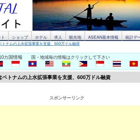
ント
ショップ
ホテル
求人
観光地
ASEAN基本情報
統計デ
ベトナムの上水拡張事業を支援、600万ドル融資
10カ国情報
国・地域毎の情報はクリックして下さい
はベトナムの上水拡張事業を支援、600万ドル融資
スポンサーリンク