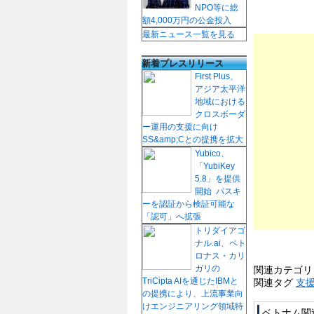
NPO等に総
額4,000万円の公金投入
最新ニュース一覧を見る
新着プレスリリース
First Plus、
アジア太平洋
地域における
クロスボーダ
ー運用の支援に向け
SS&amp;Cとの提携を拡大
Yubico、
「YubiKey
5.8」を提供
開始 パスキ
ーを認証から検証可能な
「認可」へ拡張
トリダイアゴ
ナル.ai、ペト
ロナス・カリ
ガリの
関連カテゴ
TriCipta AIを通じたIBMと
関連タグ
支
の提携により、上流事業向
けエンジニアリング領域特
ベトナム関