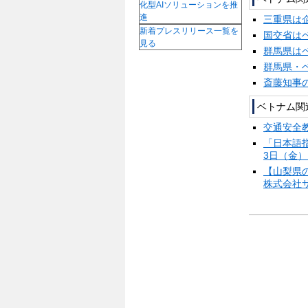
化型AIソリューションを推
進
三重県は
新着プレスリリース一覧を
国交省は
見る
群馬県は
群馬県・
斎藤知事
ベトナム関
交通安全
「日本語
3日（
【山梨県の
株式会社