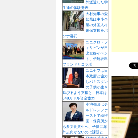
外派遣した学
プ
生達の体験発表
大村知事の愛
知県は中小企
業の外国人材
確保支援をパ
ソナ委託
ユニクロ・フ
ィリピンが日
比友好イベン
ト、伝統衣料
ブランドとコラボ
ユニセフは日
本政府と協力
しパキスタン
の子供が生き
延びるよう支援と、日本は
648万ドル資金協力
小池都政はチ
ルドレンファ
ーストで幼稚
園・保育所か
ら多文化共生へ、子供に海
外志向がないのは課題と