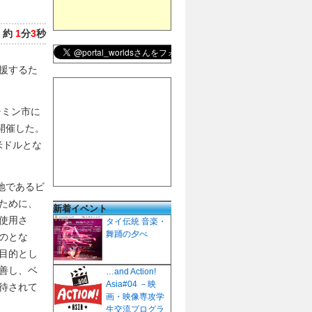
：
約
1
分
3
秒
援するた
チミン市に
典を開催した。
米ドルとな
地であるビ
ために、
新着イベント
使用さ
タイ伝統 音楽・
舞踊の夕べ
のとな
目的とし
善し、ベ
…and Action!
Asia#04 －映
待されて
画・映像専攻学
生交流プログラ