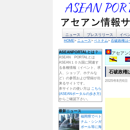
コ
ニュース
プレスリリース
イベ
HOME
>
ニュース
>
ベトナム
>
石破政権は
ン
ASEANPORTALとは？
アセアン
テ
ASEAN PORTALとは
ASEAN１０カ国に関連す
ン
る各種情報（イベント、求
石破政権
人、ショップ、ホテルな
ツ
ど）の参照および登録が出
2025年8月6日
来るサイトです。
本サイトの使い方は
こちら
へ
(ASEANポータルの歩き方)
からご確認下さい。
ス
最新ニュース
キ
福岡県でベト
ナム・シンガ
ッ
ポール等に海