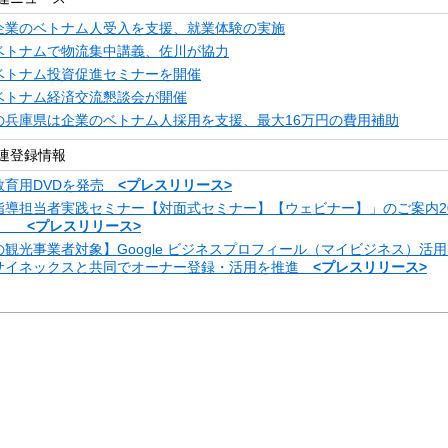
企業のベトナム人受入を支援、就業体験の実施
ベトナムで物流集中講義、佐川が協力
ベトナム投資促進セミナーを開催
ベトナム経済交流懇談会が開催
の兵庫県は企業のベトナム人採用を支援、最大16万円の費用補助
連登録情報
教育用DVDを発売
<プレスリリース>
指導担当者実践セミナー【対面式セミナー】【ウェビナー】」のご案内20
金）
<プレスリリース>
観光事業者対象】Google ビジネスプロフィール（マイビジネス）活
サイネックスと共同でオーナー登録・活用を推進
<プレスリリース>