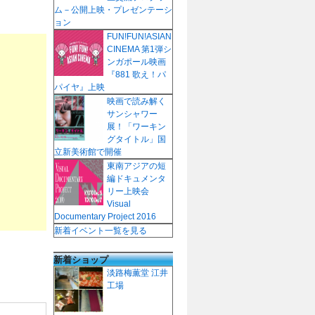
ム－公開上映・プレゼンテーシ
ョン
FUN!FUN!ASIAN
CINEMA 第1弾シ
ンガポール映画
『881 歌え！パ
パイヤ』上映
映画で読み解く
サンシャワー
展！「ワーキン
グタイトル」国
立新美術館で開催
東南アジアの短
編ドキュメンタ
リー上映会
Visual
Documentary Project 2016
新着イベント一覧を見る
新着ショップ
淡路梅薫堂 江井
工場