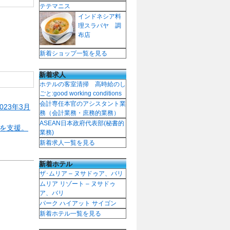
テテマニス
インドネシア料
理スラバヤ 調
布店
新着ショップ一覧を見る
新着求人
ホテルの客室清掃 高時給のし
ごと:good working conditions
会計専任本官のアシスタント業
23年3月
務（会計業務・庶務的業務）
ASEAN日本政府代表部(秘書的
用を支援。
業務)
新着求人一覧を見る
新着ホテル
ザ･ムリア – ヌサドゥア、バリ
ムリア リゾート – ヌサドゥ
ア、バリ
パーク ハイアット サイゴン
新着ホテル一覧を見る