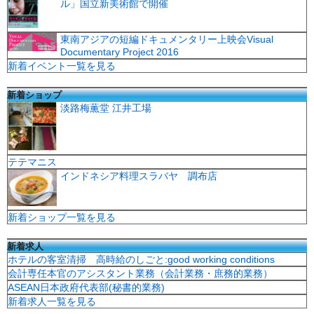
ル」国立新美術館で開催
東南アジアの短編ドキュメンタリー上映会Visual
Documentary Project 2016
新着イベント一覧を見る
新着ショップ
淡路梅薫堂 江井工場
テテマニス
インドネシア料理スラバヤ 調布店
新着ショップ一覧を見る
新着求人
ホテルの客室清掃 高時給のしごと:good working conditions
会計専任本官のアシスタント業務（会計業務・庶務的業務）
ASEAN日本政府代表部(秘書的業務)
新着求人一覧を見る