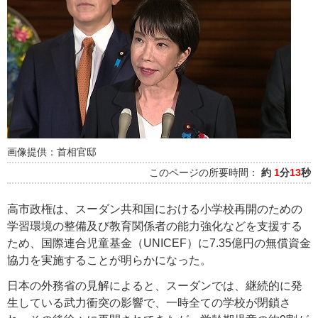
画像提供：首相官邸
このページの所要時間：
約
1
分
13
秒
高市政権は、スーダン共和国における小学校再開のための
学習環境の整備及び教育関係者の能力強化などを支援する
ため、国際連合児童基金（UNICEF）に7.35億円の無償資金
協力を実施することが明らかになった。
日本の外務省の見解によると、スーダンでは、継続的に発
生している武力衝突の影響で、一時全ての学校が閉鎖さ