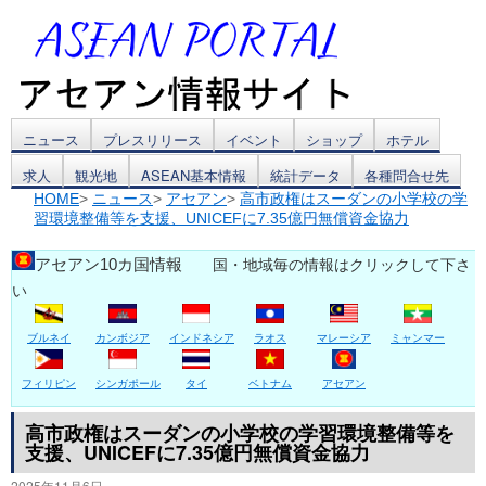
コ
ニュース
プレスリリース
イベント
ショップ
ホテル
求人
観光地
ASEAN基本情報
統計データ
各種問合せ先
ン
HOME
>
ニュース
>
アセアン
>
高市政権はスーダンの小学校の学
習環境整備等を支援、UNICEFに7.35億円無償資金協力
テ
ン
アセアン10カ国情報
国・地域毎の情報はクリックして下さ
い
ツ
ブルネイ
カンボジア
インドネシア
ラオス
マレーシア
ミャンマー
へ
ス
フィリピン
シンガポール
タイ
ベトナム
アセアン
キ
高市政権はスーダンの小学校の学習環境整備等を
支援、UNICEFに7.35億円無償資金協力
ッ
2025年11月6日