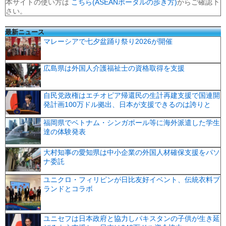
本サイトの使い方は
こちら(ASEANポータルの歩き方)
からご確認下
さい。
最新ニュース
マレーシアで七夕盆踊り祭り2026が開催
広島県は外国人介護福祉士の資格取得を支援
自民党政権はエチオピア帰還民の生計再建支援で国連開
発計画100万ドル拠出、日本が支援できるのは誇りと
福岡県でベトナム・シンガポール等に海外派遣した学生
達の体験発表
大村知事の愛知県は中小企業の外国人材確保支援をパソ
ナ委託
ユニクロ・フィリピンが日比友好イベント、伝統衣料ブ
ランドとコラボ
ユニセフは日本政府と協力しパキスタンの子供が生き延