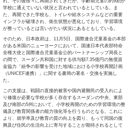
れ、その後徐々に再開されてきたが、学齢期児童の約9割が
学校に通えていない状況と言われているとしている。ま
た、再開できた学校も、トイレや給水システムなどの重要
インフラが破壊され、衛生状態が悪化しており、学習環境
が整っているとは言いがたい状況にあるともしている。
そのため、日本政府は、11月5日、国際連合児童基金の本部
がある米国のニューヨークにおいて、国連日本代表部特命
全権大使と国際連合児童基金公的パートナーシップ局長と
の間で、スーダン共和国に対する供与額7.35億円の無償資
金協力「紛争の影響を受けた地域における小学校再開計画
（UNICEF連携）」に関する書簡の署名・交換を実施し
た。
この支援は、戦闘の直接的被害や国内避難民の受入れによ
り修復が必要な学校が多く存在するスーダンの中央、東部
及び南部の5州において、小学校再開のための学習環境の整
備及び教育関係者の能力強化等を行うものとなる。これに
より、就学率及び教育の質の向上を図り、もって同国の復
興及び住民の生活向上に寄与することが期待されるとして