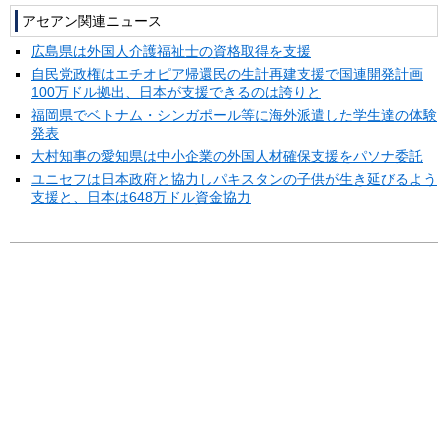
アセアン関連ニュース
広島県は外国人介護福祉士の資格取得を支援
自民党政権はエチオピア帰還民の生計再建支援で国連開発計画
100万ドル拠出、日本が支援できるのは誇りと
福岡県でベトナム・シンガポール等に海外派遣した学生達の体験
発表
大村知事の愛知県は中小企業の外国人材確保支援をパソナ委託
ユニセフは日本政府と協力しパキスタンの子供が生き延びるよう
支援と、日本は648万ドル資金協力