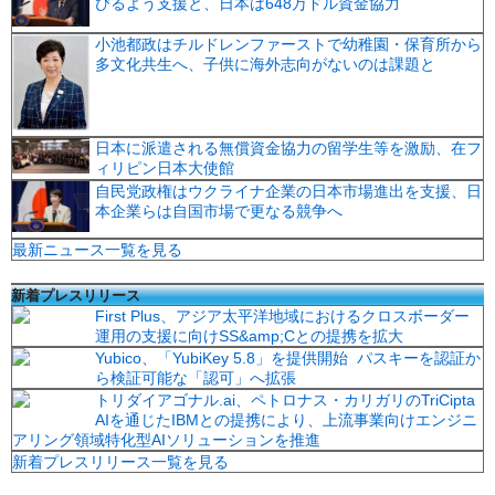
びるよう支援と、日本は648万ドル資金協力
小池都政はチルドレンファーストで幼稚園・保育所から
多文化共生へ、子供に海外志向がないのは課題と
日本に派遣される無償資金協力の留学生等を激励、在フ
ィリピン日本大使館
自民党政権はウクライナ企業の日本市場進出を支援、日
本企業らは自国市場で更なる競争へ
最新ニュース一覧を見る
新着プレスリリース
First Plus、アジア太平洋地域におけるクロスボーダー
運用の支援に向けSS&amp;Cとの提携を拡大
Yubico、「YubiKey 5.8」を提供開始 パスキーを認証か
ら検証可能な「認可」へ拡張
トリダイアゴナル.ai、ペトロナス・カリガリのTriCipta
AIを通じたIBMとの提携により、上流事業向けエンジニ
アリング領域特化型AIソリューションを推進
新着プレスリリース一覧を見る