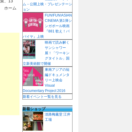
策、13
ム－公開上映・プレゼンテーシ
日 ホーム
ョン
FUN!FUN!ASIAN
CINEMA 第1弾シ
ンガポール映画
『881 歌え！パ
パイヤ』上映
映画で読み解く
サンシャワー
展！「ワーキン
グタイトル」国
立新美術館で開催
東南アジアの短
編ドキュメンタ
リー上映会
Visual
Documentary Project 2016
新着イベント一覧を見る
新着ショップ
淡路梅薫堂 江井
工場