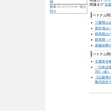
進
関連タグ
支
新着プレスリリース一覧を
見る
ベトナム関
三重県は
国交省は
群馬県は
群馬県・
斎藤知事
ベトナム関
交通安全
「日本語
3日（
【山梨県の
株式会社