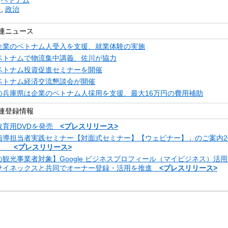
援
,
政治
連ニュース
企業のベトナム人受入を支援、就業体験の実施
ベトナムで物流集中講義、佐川が協力
ベトナム投資促進セミナーを開催
ベトナム経済交流懇談会が開催
の兵庫県は企業のベトナム人採用を支援、最大16万円の費用補助
連登録情報
教育用DVDを発売
<プレスリリース>
指導担当者実践セミナー【対面式セミナー】【ウェビナー】」のご案内20
金）
<プレスリリース>
観光事業者対象】Google ビジネスプロフィール（マイビジネス）活
サイネックスと共同でオーナー登録・活用を推進
<プレスリリース>