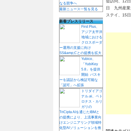
会訪問、12
なる競争へ
日 九州産業
最新ニュース一覧を見る
ステイ、15
新着プレスリリース
First Plus、
アジア太平洋
地域における
クロスボーダ
ー運用の支援に向け
SS&amp;Cとの提携を拡大
Yubico、
「YubiKey
5.8」を提供
開始 パスキ
ーを認証から検証可能な
「認可」へ拡張
トリダイアゴ
ナル.ai、ペト
ロナス・カリ
ガリの
TriCipta AIを通じたIBMと
の提携により、上流事業向
けエンジニアリング領域特
化型AIソリューションを推
関連カテゴ