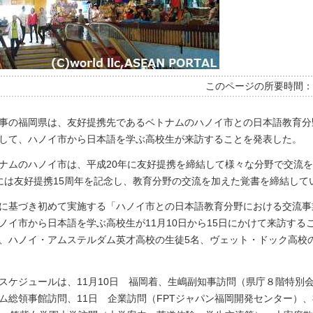
このページの所要時間
事の福岡県は、友好提携先であるベトナムのハノイ市との日本語教育分
して、ハノイ市から日本語を学ぶ高校生が来訪することを発表した。
ナムのハノイ市は、平成20年に友好提携を締結して様々な分野で交流
には友好提携15周年を記念し、教育分野の交流を加えた覚書を締結して
に基づき初めて実施する「ハノイ市との日本語教育分野における交流事
ノイ市から日本語を学ぶ高校生が11月10日から15日にかけて来訪する
、ハノイ・アムステルダム英才高校の生徒5名、ヴェット・ドック高校
スケジュールは、11月10日 福岡着、生嶋副知事訪問（県庁８階特別
ム総領事館訪問、11日 企業訪問（FPTジャパン福岡開発センター）