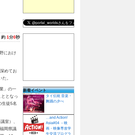
：
約
1
分
0
秒
野におけ
を深めてお
いた。
業」の一
新着イベント
こととなっ
タイ伝統 音楽・
舞踊の夕べ
の生徒5名
…and Action!
会議室）、
Asia#04 －映
、福岡県議
画・映像専攻学
生交流プログラ