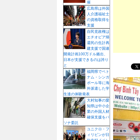
催
プ
広島県は外国
人介護福祉士
の資格取得を
支援
自民党政権は
エチオピア帰
還民の生計再
建支援で国連
開発計画100万ドル拠出、
日本が支援できるのは誇り
と
福岡県でベト
ナム・シンガ
ポール等に海
外派遣した学
生達の体験発表
大村知事の愛
知県は中小企
業の外国人材
確保支援をパ
ソナ委託
ユニクロ・フ
ィリピンが日