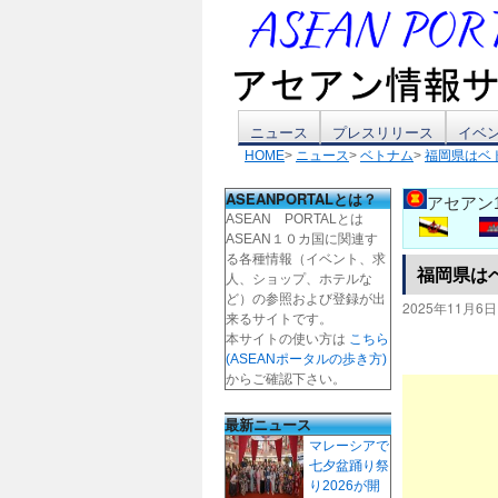
コ
ニュース
プレスリリース
イベ
HOME
>
ニュース
>
ベトナム
>
福岡県はベ
ン
ASEANPORTALとは？
アセアン
テ
ASEAN PORTALとは
ASEAN１０カ国に関連す
ン
る各種情報（イベント、求
福岡県は
人、ショップ、ホテルな
ツ
ど）の参照および登録が出
2025年11月6日
来るサイトです。
本サイトの使い方は
こちら
へ
(ASEANポータルの歩き方)
からご確認下さい。
ス
最新ニュース
キ
マレーシアで
七夕盆踊り祭
ッ
り2026が開