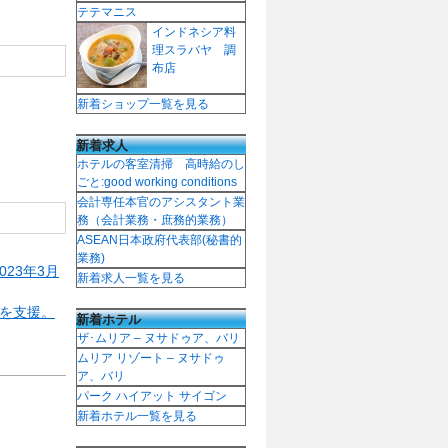
テテマニス
インドネシア料
理スラバヤ 調
布店
新着ショップ一覧を見る
新着求人
ホテルの客室清掃 高時給のし
ごと:good working conditions
会計専任本官のアシスタント業
務（会計業務・庶務的業務）
ASEAN日本政府代表部(秘書的
業務)
23年3月
新着求人一覧を見る
用を支援。
新着ホテル
ザ･ムリア – ヌサドゥア、バリ
ムリア リゾート – ヌサドゥ
ア、バリ
パーク ハイアット サイゴン
新着ホテル一覧を見る