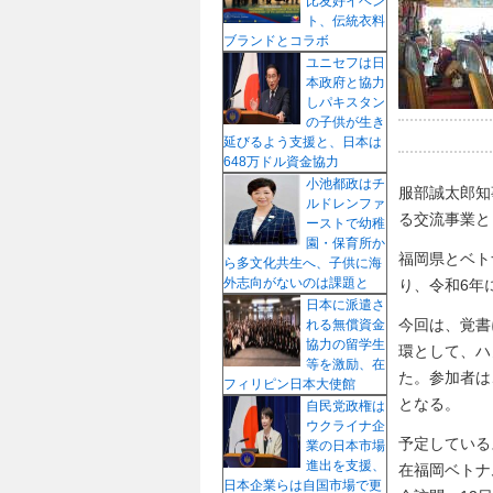
比友好イベン
ト、伝統衣料
ブランドとコラボ
ユニセフは日
本政府と協力
しパキスタン
の子供が生き
延びるよう支援と、日本は
648万ドル資金協力
小池都政はチ
服部誠太郎知
ルドレンファ
る交流事業と
ーストで幼稚
園・保育所か
福岡県とベト
ら多文化共生へ、子供に海
外志向がないのは課題と
り、令和6年
日本に派遣さ
今回は、覚書
れる無償資金
協力の留学生
環として、ハ
等を激励、在
た。参加者は
フィリピン日本大使館
となる。
自民党政権は
ウクライナ企
予定している
業の日本市場
進出を支援、
在福岡ベトナ
日本企業らは自国市場で更