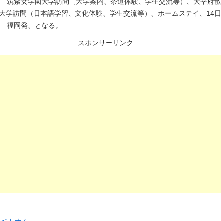
日 筑紫女学園大学訪問（大学案内、茶道体験、学生交流等）、大宰府散
大学訪問（日本語学習、文化体験、学生交流等）、ホームステイ、14
日 福岡発、となる。
スポンサーリンク
リ
ベトナム