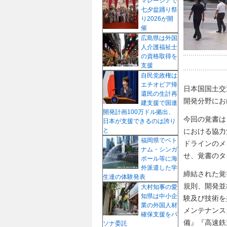
マレーシアで
七夕盆踊り祭
り2026が開
催
広島県は外国
人介護福祉士
の資格取得を
支援
自民党政権は
エチオピア帰
日本国国土交
還民の生計再
開発分野にお
建支援で国連
開発計画100万ドル拠出、
今回の覚書は
日本が支援できるのは誇り
と
における協力
福岡県でベト
ドラインのメ
ナム・シンガ
せ、覚書のタ
ポール等に海
外派遣した学
締結された覚
生達の体験発表
規則、開発並
大村知事の愛
知県は中小企
験及び技術を
業の外国人材
メンテナンス
確保支援をパ
備』『高速鉄
ソナ委託