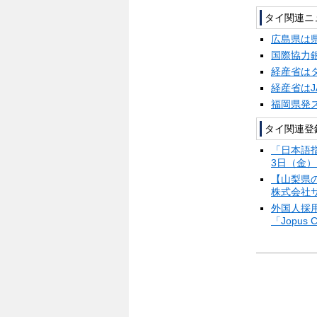
タイ関連ニ
広島県は
国際協力
経産省は
経産省は
福岡県発ス
タイ関連登
「日本語
3日（
【山梨県の
株式会社
外国人採
「Jopus