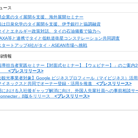
ュース
県企業のタイ展開を支援、海外展開セミナー
銀は日泉化学のタイ展開を支援、伊予銀行と協調融資
タイとエネルギー政策対話、タイの石油備蓄で協力へ
JAXA等と連携でタイと低軌道衛星コンステレーション共同調査
タートアップ4社がタイ・ASEAN市場へ挑戦
録情報
指導担当者実践セミナー【対面式セミナー】【ウェビナー】」のご案内20
金）
<プレスリリース>
観光事業者対象】Google ビジネスプロフィール（マイビジネス）活
サイネックスと共同でオーナー登録・活用を推進
<プレスリリース>
用における入社後ギャップ解消に向け、外国人先輩社員への事前相談サ
 Connecter」β版をリリース
<プレスリリース>