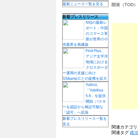
最新ニュース一覧を見る
開発（TOD
新着プレスリリース
NIQの最新レ
ポート：中国
のコマース革
新が世界の小
売業界を再構築
First Plus、
アジア太平洋
地域における
クロスボーダ
ー運用の支援に向け
SS&amp;Cとの提携を拡大
Yubico、
「YubiKey
5.8」を提供
開始 パスキ
ーを認証から検証可能な
「認可」へ拡張
新着プレスリリース一覧を
見る
関連カテゴ
関連タグ
政