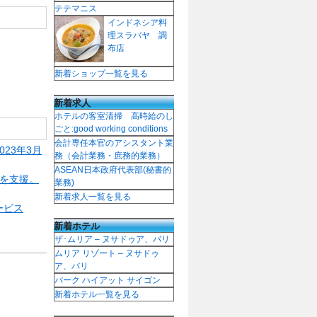
テテマニス
インドネシア料
理スラバヤ 調
布店
新着ショップ一覧を見る
新着求人
ホテルの客室清掃 高時給のし
ごと:good working conditions
会計専任本官のアシスタント業
23年3月
務（会計業務・庶務的業務）
ASEAN日本政府代表部(秘書的
用を支援。
業務)
新着求人一覧を見る
ービス
新着ホテル
ザ･ムリア – ヌサドゥア、バリ
ムリア リゾート – ヌサドゥ
ア、バリ
パーク ハイアット サイゴン
新着ホテル一覧を見る