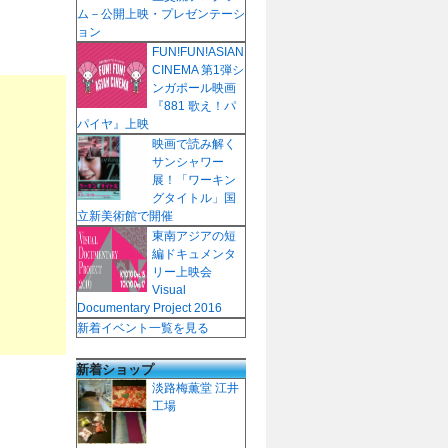
ム－公開上映・プレゼンテーシ
ョン
FUN!FUN!ASIAN
CINEMA 第1弾シ
ンガポール映画
『881 歌え！パ
パイヤ』上映
映画で読み解く
サンシャワー
展！「ワーキン
グタイトル」国
立新美術館で開催
東南アジアの短
編ドキュメンタ
リー上映会
Visual
Documentary Project 2016
新着イベント一覧を見る
新着ショップ
淡路梅薫堂 江井
工場