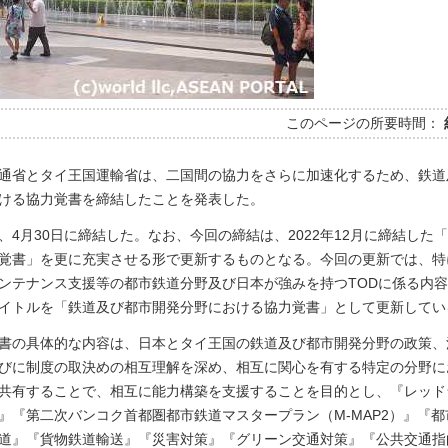
このページの所要時間：
通省とタイ王国運輸省は、二国間の協力をさらに加速化するため、鉄道
ける協力覚書を締結したことを発表した。
、4月30日に締結した。なお、今回の締結は、2022年12月に締結した
覚書」を更に充実させる形で更新するものとなる。今回の更新では、特
ンテナンス支援等の都市鉄道分野及び日本が強みを持つTODに係る内
イトルを「鉄道及び都市開発分野における協力覚書」として更新してい
書の具体的な内容は、日本とタイ王国の鉄道及び都市開発分野の政策、
びに制度の取決めの相互理解を深め、相互に関心を有する特定の分野に
共有することで、相互に能力構築を支援することを目的とし、『レッド
』『第二次バンコク首都圏都市鉄道マスタープラン（M-MAP2）』『都
道』『貨物鉄道輸送』『災害対策』『グリーン交通対策』『公共交通指