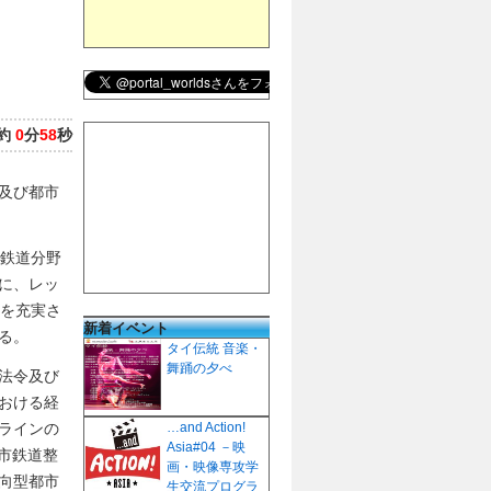
約
0
分
58
秒
及び都市
「鉄道分野
に、レッ
容を充実さ
新着イベント
る。
タイ伝統 音楽・
舞踊の夕べ
法令及び
おける経
ラインの
…and Action!
Asia#04 －映
市鉄道整
画・映像専攻学
向型都市
生交流プログラ