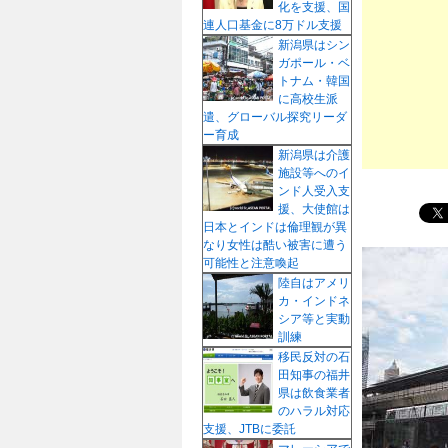
化を支援、国
プ
連人口基金に8万ドル支援
新潟県はシン
ガポール・ベ
トナム・韓国
に高校生派
遣、グローバル探究リーダ
ー育成
新潟県は介護
施設等へのイ
ンド人受入支
援、大使館は
日本とインドは倫理観が異
なり女性は酷い被害に遭う
可能性と注意喚起
陸自はアメリ
カ・インドネ
シア等と実動
訓練
移民反対の石
田知事の福井
県は飲食業者
のハラル対応
支援、JTBに委託