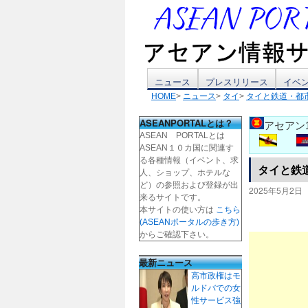
コ
ニュース
プレスリリース
イベ
HOME
>
ニュース
>
タイ
>
タイと鉄道・都
ン
ASEANPORTALとは？
アセアン
テ
ASEAN PORTALとは
ASEAN１０カ国に関連す
ン
る各種情報（イベント、求
タイと鉄
人、ショップ、ホテルな
ツ
ど）の参照および登録が出
2025年5月2日
来るサイトです。
本サイトの使い方は
こちら
へ
(ASEANポータルの歩き方)
からご確認下さい。
ス
最新ニュース
キ
高市政権はモ
ルドバでの女
ッ
性サービス強