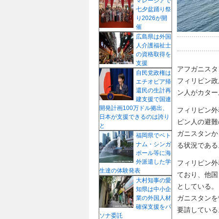
マレーシアで
七夕盆踊り祭
り2026が開
催
広島県は外国
人介護福祉士
の資格取得を
支援
アフガニスタ
自民党政権は
フィリピン政
エチオピア帰
還民の生計再
ン人がカター
建支援で国連
開発計画100万ドル拠出、
フィリピン外
日本が支援できるのは誇り
ピン人の避難
と
ガニスタンか
福岡県でベト
ナム・シンガ
る状況である
ポール等に海
外派遣した学
フィリピン外
生達の体験発表
ており、他国
大村知事の愛
としている。ま
知県は中小企
ガニスタンを
業の外国人材
確保支援をパ
要請している
ソナ委託