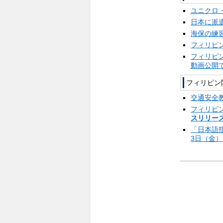
ユニクロ
日本に派
海保の練
フィリピ
フィリピ
動画公開
フィリピン
交通安全
フィリピ
スリリース
「日本語
3日（