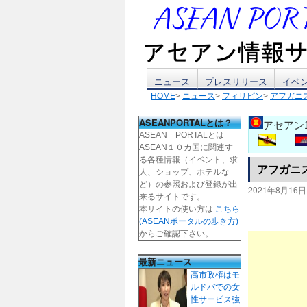
コ
ニュース
プレスリリース
イベ
HOME
>
ニュース
>
フィリピン
>
アフガニ
ン
ASEANPORTALとは？
アセアン
テ
ASEAN PORTALとは
ASEAN１０カ国に関連す
ン
る各種情報（イベント、求
アフガニ
人、ショップ、ホテルな
ツ
ど）の参照および登録が出
2021年8月16日
来るサイトです。
本サイトの使い方は
こちら
へ
(ASEANポータルの歩き方)
からご確認下さい。
ス
最新ニュース
キ
高市政権はモ
ルドバでの女
ッ
性サービス強