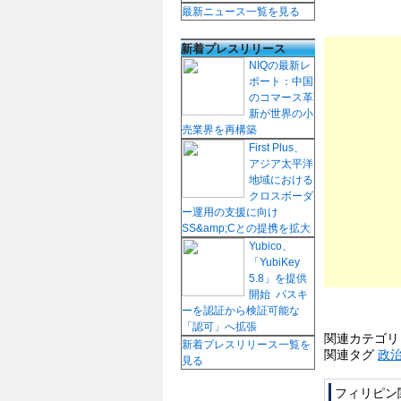
最新ニュース一覧を見る
新着プレスリリース
NIQの最新レ
ポート：中国
のコマース革
新が世界の小
売業界を再構築
First Plus、
アジア太平洋
地域における
クロスボーダ
ー運用の支援に向け
SS&amp;Cとの提携を拡大
Yubico、
「YubiKey
5.8」を提供
開始 パスキ
ーを認証から検証可能な
「認可」へ拡張
関連カテゴ
新着プレスリリース一覧を
関連タグ
政
見る
フィリピン