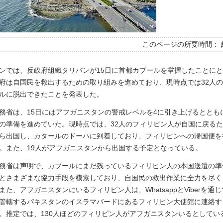
このページの所要時間：
ンでは、反政府組織タリバンが15日に首都カブールを掌握したことに
府は自国民を救出するための取り組みを進めており、現時点では32人
ルに脱出できたことを発表した。
務省は、15日にはアフガニスタンの警戒レベルを4に引き上げるととも
の準備を進めていた。現時点では、32人のフィリピン人が自国に戻る
ら出国し、カタールのドーハに到着しており、フィリピンへの帰国便を
。また、19人がアフガニスタンから出国する予定となっている。
務省は声明で、カブールにまだ残っているフィリピン人の本国送還の準
とさまざまな協力手段を模索しており、自国民の救出作業に全力を尽く
た、アフガニスタンにいるフィリピン人は、WhatsappとViberを通
管轄するパキスタンのイスラマバードにあるフィリピン大使館に連絡す
。推定では、130人ほどのフィリピン人がアフガニスタンいるとしてい