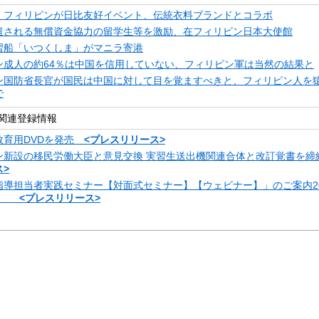
・フィリピンが日比友好イベント、伝統衣料ブランドとコラボ
遣される無償資金協力の留学生等を激励、在フィリピン日本大使館
習船「いつくしま」がマニラ寄港
ン成人の約64％は中国を信用していない、フィリピン軍は当然の結果と
ン国防省長官が国民は中国に対して目を覚ますべきと、フィリピン人を
で
関連登録情報
教育用DVDを発売
<プレスリリース>
ン新設の移民労働大臣と意見交換 実習生送出機関連合体と改訂覚書を
>
指導担当者実践セミナー【対面式セミナー】【ウェビナー】」のご案内20
金）
<プレスリリース>