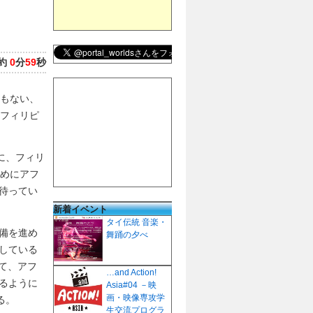
約
0
分
59
秒
ともない、
のフィリピ
に、フィリ
ためにアフ
待ってい
新着イベント
タイ伝統 音楽・
備を進め
舞踊の夕べ
している
じて、アフ
…and Action!
るように
Asia#04 －映
画・映像専攻学
る。
生交流プログラ