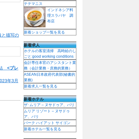
テテマニス
インドネシア料
理スラバヤ 調
布店
新着ショップ一覧を見る
猿と描写の
新着求人
ホテルの客室清掃 高時給のし
ごと:good working conditions
会計専任本官のアシスタント業
締結
<プレ
務（会計業務・庶務的業務）
ASEAN日本政府代表部(秘書的
業務)
23年3月
新着求人一覧を見る
新着ホテル
ザ･ムリア – ヌサドゥア、バリ
ムリア リゾート – ヌサドゥ
ア、バリ
パーク ハイアット サイゴン
新着ホテル一覧を見る