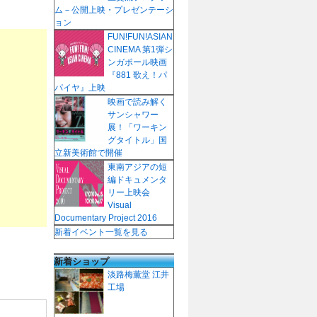
ム－公開上映・プレゼンテーシ
ョン
FUN!FUN!ASIAN
CINEMA 第1弾シ
ンガポール映画
『881 歌え！パ
パイヤ』上映
映画で読み解く
サンシャワー
展！「ワーキン
グタイトル」国
立新美術館で開催
東南アジアの短
編ドキュメンタ
リー上映会
Visual
Documentary Project 2016
新着イベント一覧を見る
新着ショップ
淡路梅薫堂 江井
工場