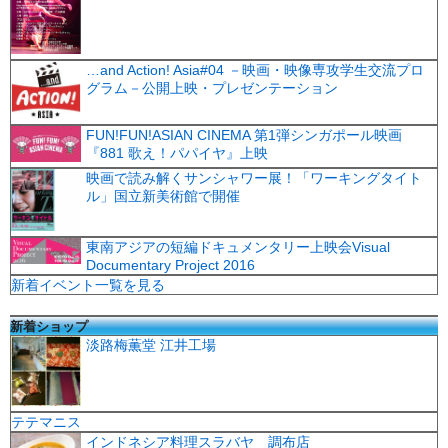
…and Action! Asia#04 －映画・映像専攻学生交流プロ
グラム－公開上映・プレゼンテーション
FUN!FUN!ASIAN CINEMA 第1弾シンガポール映画
『881 歌え！パパイヤ』上映
映画で読み解くサンシャワー展！「ワーキングタイト
ル」国立新美術館で開催
東南アジアの短編ドキュメンタリー上映会Visual
Documentary Project 2016
新着イベント一覧を見る
新着ショップ
淡路梅薫堂 江井工場
テテマニス
インドネシア料理スラバヤ 調布店