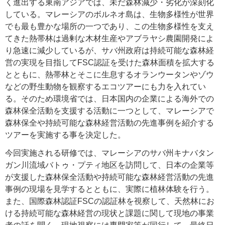
く進出する東南アジアでは、未だ森林減少・劣化が深刻化
している。マレーシアのボルネオ島は、生物多様性が世界
でも最も豊かな場所の一つであり、この生物多様性を支え
てきた熱帯林は過剰な木材生産やアブラヤシ農園開発によ
り急速に減少しているが、サバ州政府は持続可能な森林経
営の実現を目指してFSC認証を受けた森林面積を拡大する
とともに、熱帯林とそこに生息するオランウータンやゾウ
などの野生動物を観察するエコツアーにも力を入れてい
る。そのため環境省では、日本国内の企業による海外での
森林保全活動を支援する活動に一つとして、マレーシアで
森林保全や持続可能な森林経営活動の先進事例を紹介する
ツアーを実施する事を決定した。
今回実施される研修では、マレーシアのサバ州キナバタン
ガン川流域バトゥ・プティ地区を訪問して、日本の企業等
が支援した森林保全活動や持続可能な森林経営活動の先進
事例の現場を見学するとともに、実際に植林体験を行う。
また、国際森林認証FSCの認証林を視察して、天然林にお
ける持続可能な森林経営の現状と課題に関して現地の事業