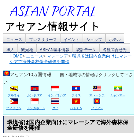
コ
ニュース
プレスリリース
イベント
ショップ
ホテル
求人
観光地
ASEAN基本情報
統計データ
各種問合せ先
ン
HOME
>
ニュース
>
マレーシア
>
環境省は国内企業向けにマレー
シアで海外森林保全研修を開催
テ
ン
アセアン10カ国情報
国・地域毎の情報はクリックして下さ
い
ツ
ブルネイ
カンボジア
インドネシア
ラオス
マレーシア
ミャンマー
へ
ス
フィリピン
シンガポール
タイ
ベトナム
アセアン
キ
環境省は国内企業向けにマレーシアで海外森林保
全研修を開催
ッ
2018年11月6日