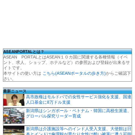
ASEANPORTALとは？
ASEAN PORTALとはASEAN１０カ国に関連する各種情報（イベ
ント、求人、ショップ、ホテルなど）の参照および登録が出来るサ
イトです。
本サイトの使い方は
こちら(ASEANポータルの歩き方)
からご確認下
さい。
最新ニュース
高市政権はモルドバでの女性サービス強化を支援、国連
人口基金に8万ドル支援
新潟県はシンガポール・ベトナム・韓国に高校生派遣、
グローバル探究リーダー育成
新潟県は介護施設等へのインド人受入支援、大使館は日
本とインドは倫理観が異なり女性は酷い被害に遭う可能