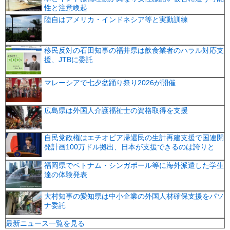
性と注意喚起
陸自はアメリカ・インドネシア等と実動訓練
移民反対の石田知事の福井県は飲食業者のハラル対応支
援、JTBに委託
マレーシアで七夕盆踊り祭り2026が開催
広島県は外国人介護福祉士の資格取得を支援
自民党政権はエチオピア帰還民の生計再建支援で国連開
発計画100万ドル拠出、日本が支援できるのは誇りと
福岡県でベトナム・シンガポール等に海外派遣した学生
達の体験発表
大村知事の愛知県は中小企業の外国人材確保支援をパソ
ナ委託
最新ニュース一覧を見る