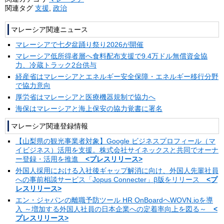
関連タグ
支援
,
政治
マレーシア関連ニュース
マレーシアで七夕盆踊り祭り2026が開催
マレーシア低所得者層へ食料配布支援で9.4万ドル無償資金協
力、冷蔵トラック2台供与
経産省はマレーシアとエネルギー安全保障・エネルギー移行分野
で協力意向
厚労省はマレーシアと医療機器規制で協力へ
海保はマレーシアと海上保安の協力覚書に署名
マレーシア関連登録情報
【山梨県の観光事業者対象】Google ビジネスプロフィール（マ
イビジネス）活用を支援。株式会社サイネックスと共同でオーナ
ー登録・活用を推進
<プレスリリース>
外国人採用における入社後ギャップ解消に向け、外国人先輩社員
への事前相談サービス「Jopus Connecter」β版をリリース
<プ
レスリリース>
エン・ジャパンの離職予防ツール HR OnBoardへWOVN.ioを導
入 ～増加する外国人社員の日本企業への定着率向上を図る～
<
プレスリリース>