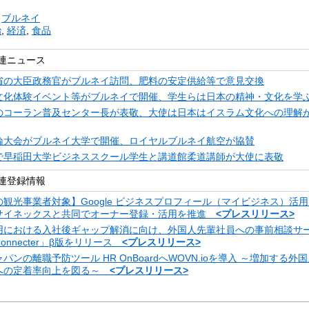
リ
ブルネイ
治
,
経済
,
食品
連ニュース
省の大臣政務官がブルネイ訪問、肥料の安定供給等で意見交換
文化体験イベント等がブルネイで開催、学生らは日本の精神・文化を学
のコーラン普及センター長が表敬、大使は日本はイスラム文化への理解
論大会がブルネイ大学で開催、ロイヤルブルネイ航空が協賛
で早稲田大学ビジネススクール学生と講道館柔道講師が大使に表敬
連登録情報
観光事業者対象】Google ビジネスプロフィール（マイビジネス）活
サイネックスと共同でオーナー登録・活用を推進
<プレスリリース>
用における入社後ギャップ解消に向け、外国人先輩社員への事前相談サ
 Connecter」β版をリリース
<プレスリリース>
パンの離職予防ツール HR OnBoardへWOVN.ioを導入 ～増加する外
への定着率向上を図る～
<プレスリリース>