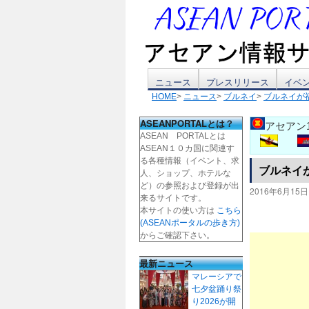
コ
ニュース
プレスリリース
イベ
HOME
>
ニュース
>
ブルネイ
>
ブルネイが
ン
ASEANPORTALとは？
アセアン
テ
ASEAN PORTALとは
ASEAN１０カ国に関連す
ン
る各種情報（イベント、求
ブルネイ
人、ショップ、ホテルな
ツ
ど）の参照および登録が出
2016年6月15日
来るサイトです。
本サイトの使い方は
こちら
へ
(ASEANポータルの歩き方)
からご確認下さい。
ス
最新ニュース
キ
マレーシアで
七夕盆踊り祭
ッ
り2026が開