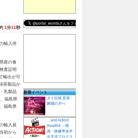
約
1
分
11
秒
の輸入停
県産の食
検査証明
で輸出が可
緑茶製品が
・乳製品
新着イベント
タイ伝統 音楽・
り、福島県
舞踊の夕べ
、福島県
…and Action!
の輸入規
Asia#04 －映
画・映像専攻学
当初から
生交流プログラ