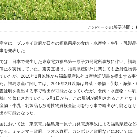
このページの所要時間：
産省は、ブルネイ政府が日本の福島県産の食肉・水産物・牛乳・乳製品
事を発表した。
では、日本で発生した東京電力福島第一原子力発電所事故に伴い、福島
停止を実施していた。震災直後は、福島県産以外に関しても放射性物質
ていたが、2015年2月以降から福島県産以外は産地証明書を提出する事
た。福島県産に関しては、2015年2月以降は野菜・果物・芋類・海藻・
査証明を提出する事で輸出が可能となっていたが、食肉・水産物・牛乳
続して禁止されていた。6月1日から、この規制が緩和されることとな
産物・牛乳・乳製品も放射性物質検査証明を行う事で輸出が可能となり
出が可能となった。
国においては、東京電力福島第一原子力発電所事故による福島県産など
なる。ミャンマー政府、ラオス政府、カンボジア政府などにおいては、