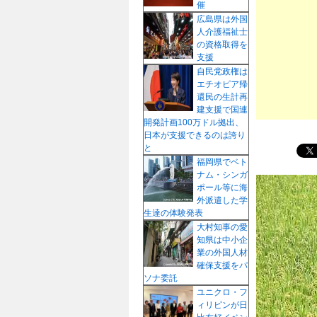
催
プ
広島県は外国
人介護福祉士
の資格取得を
支援
自民党政権は
エチオピア帰
還民の生計再
建支援で国連
開発計画100万ドル拠出、
日本が支援できるのは誇り
と
福岡県でベト
ナム・シンガ
ポール等に海
外派遣した学
生達の体験発表
大村知事の愛
知県は中小企
業の外国人材
確保支援をパ
ソナ委託
ユニクロ・フ
ィリピンが日