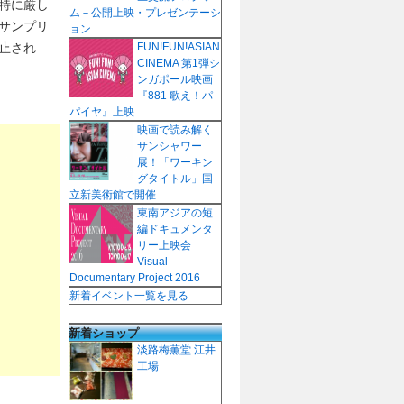
特に厳し
ム－公開上映・プレゼンテーシ
サンプリ
ョン
止され
FUN!FUN!ASIAN
CINEMA 第1弾シ
ンガポール映画
『881 歌え！パ
パイヤ』上映
映画で読み解く
サンシャワー
展！「ワーキン
グタイトル」国
立新美術館で開催
東南アジアの短
編ドキュメンタ
リー上映会
Visual
Documentary Project 2016
新着イベント一覧を見る
新着ショップ
淡路梅薫堂 江井
工場