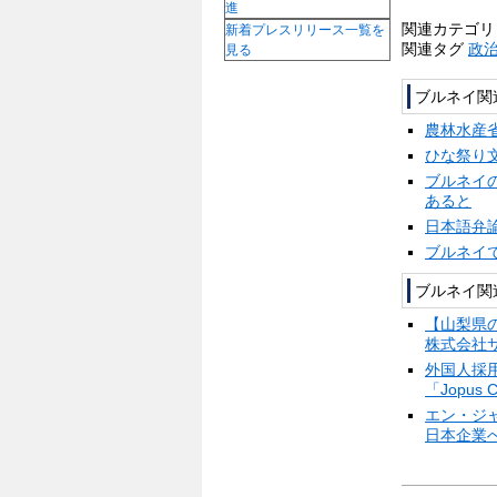
進
関連カテゴ
新着プレスリリース一覧を
関連タグ
政
見る
ブルネイ関
農林水産
ひな祭り
ブルネイ
あると
日本語弁
ブルネイ
ブルネイ関
【山梨県の
株式会社
外国人採
「Jopus
エン・ジャ
日本企業