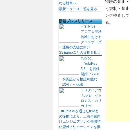
特段の禁止・
なる競争へ
く規制・禁止
最新ニュース一覧を見る
ング検査して
新着プレスリリース
る。
First Plus、
アジア太平洋
地域における
クロスボーダ
ー運用の支援に向け
SS&amp;Cとの提携を拡大
Yubico、
「YubiKey
5.8」を提供
開始 パスキ
ーを認証から検証可能な
「認可」へ拡張
トリダイアゴ
ナル.ai、ペト
ロナス・カリ
ガリの
TriCipta AIを通じたIBMと
の提携により、上流事業向
けエンジニアリング領域特
化型AIソリューションを推