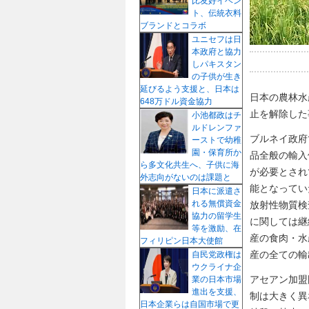
比友好イベン
ト、伝統衣料
ブランドとコラボ
ユニセフは日
本政府と協力
しパキスタン
の子供が生き
延びるよう支援と、日本は
日本の農林水
648万ドル資金協力
止を解除した
小池都政はチ
ルドレンファ
ブルネイ政府
ーストで幼稚
園・保育所か
品全般の輸入
ら多文化共生へ、子供に海
が必要とされ
外志向がないのは課題と
能となってい
日本に派遣さ
れる無償資金
放射性物質検
協力の留学生
に関しては継
等を激励、在
産の食肉・水
フィリピン日本大使館
産の全ての輸
自民党政権は
ウクライナ企
アセアン加盟
業の日本市場
進出を支援、
制は大きく異
日本企業らは自国市場で更