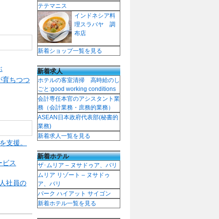
テテマニス
インドネシア料
理スラバヤ 調
布店
新着ショップ一覧を見る
ぶ
新着求人
が育ちつつ
ホテルの客室清掃 高時給のし
ごと:good working conditions
会計専任本官のアシスタント業
務（会計業務・庶務的業務）
ASEAN日本政府代表部(秘書的
業務)
新着求人一覧を見る
用を支援。
新着ホテル
ービス
ザ･ムリア – ヌサドゥア、バリ
ムリア リゾート – ヌサドゥ
国人社員の
ア、バリ
パーク ハイアット サイゴン
新着ホテル一覧を見る