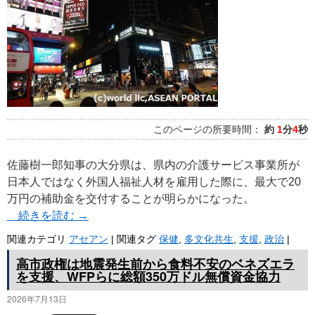
このページの所要時間：
約
1
分
4
秒
佐藤樹一郎知事の大分県は、県内の介護サービス事業所が
日本人ではなく外国人福祉人材を雇用した際に、最大で20
万円の補助金を交付することが明らかになった。
続きを読む
→
関連カテゴリ
アセアン
|
関連タグ
保健
,
多文化共生
,
支援
,
政治
|
高市政権は地震発生前から食料不安のベネズエラ
を支援、WFPらに総額350万ドル無償資金協力
2026年7月13日