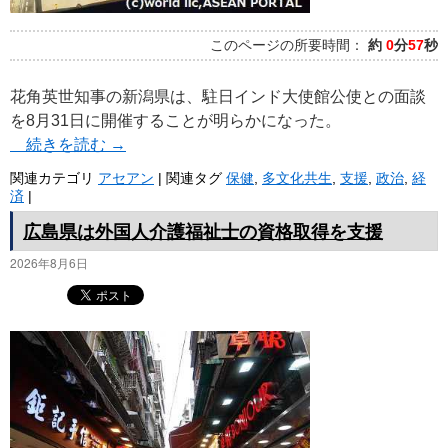
このページの所要時間：
約
0
分
57
秒
花角英世知事の新潟県は、駐日インド大使館公使との面談
を8月31日に開催することが明らかになった。
続きを読む
→
関連カテゴリ
アセアン
|
関連タグ
保健
,
多文化共生
,
支援
,
政治
,
経
済
|
広島県は外国人介護福祉士の資格取得を支援
2026年8月6日