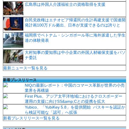
広島県は外国人介護福祉士の資格取得を支援
自民党政権はエチオピア帰還民の生計再建支援で国連開
発計画100万ドル拠出、日本が支援できるのは誇りと
福岡県でベトナム・シンガポール等に海外派遣した学生
達の体験発表
大村知事の愛知県は中小企業の外国人材確保支援をパソ
ナ委託
最新ニュース一覧を見る
新着プレスリリース
NIQの最新レポート：中国のコマース革新が世界の小売
業界を再構築
First Plus、アジア太平洋地域におけるクロスボーダー
運用の支援に向けSS&amp;Cとの提携を拡大
Yubico、「YubiKey 5.8」を提供開始 パスキーを認証か
ら検証可能な「認可」へ拡張
新着プレスリリース一覧を見る