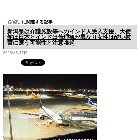
プ
「
」に関連する記事
保健
新潟県は介護施設等へのインド人受入支援、大使
館は日本とインドは倫理観が異なり女性は酷い被
害に遭う可能性と注意喚起
2026年8月7日