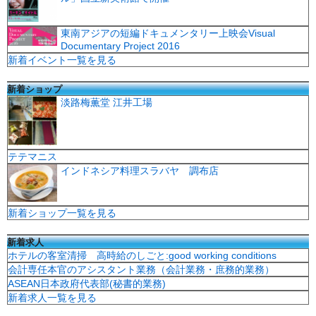
東南アジアの短編ドキュメンタリー上映会Visual
Documentary Project 2016
新着イベント一覧を見る
新着ショップ
淡路梅薫堂 江井工場
テテマニス
インドネシア料理スラバヤ 調布店
新着ショップ一覧を見る
新着求人
ホテルの客室清掃 高時給のしごと:good working conditions
会計専任本官のアシスタント業務（会計業務・庶務的業務）
ASEAN日本政府代表部(秘書的業務)
新着求人一覧を見る