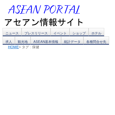
コ
ニュース
プレスリリース
イベント
ショップ
ホテル
求人
観光地
ASEAN基本情報
統計データ
各種問合せ先
ン
HOME
> タグ : 保健
テ
ン
ツ
へ
ス
キ
ッ