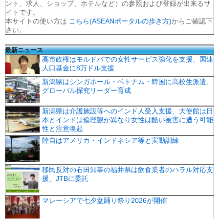
ント、求人、ショップ、ホテルなど）の参照および登録が出来るサ
イトです。
本サイトの使い方は
こちら(ASEANポータルの歩き方)
からご確認下
さい。
最新ニュース
高市政権はモルドバでの女性サービス強化を支援、国連
人口基金に8万ドル支援
新潟県はシンガポール・ベトナム・韓国に高校生派遣、
グローバル探究リーダー育成
新潟県は介護施設等へのインド人受入支援、大使館は日
本とインドは倫理観が異なり女性は酷い被害に遭う可能
性と注意喚起
陸自はアメリカ・インドネシア等と実動訓練
移民反対の石田知事の福井県は飲食業者のハラル対応支
援、JTBに委託
マレーシアで七夕盆踊り祭り2026が開催