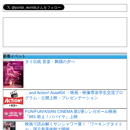
新着イベント
タイ伝統 音楽・舞踊の夕べ
…and Action! Asia#04 －映画・映像専攻学生交流プロ
グラム－公開上映・プレゼンテーション
FUN!FUN!ASIAN CINEMA 第1弾シンガポール映画
『881 歌え！パパイヤ』上映
映画で読み解くサンシャワー展！「ワーキングタイト
ル」国立新美術館で開催