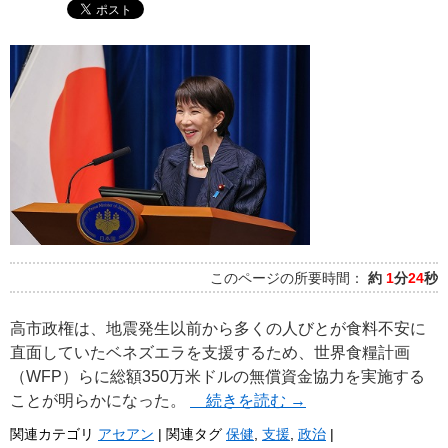
このページの所要時間：
約
1
分
24
秒
高市政権は、地震発生以前から多くの人びとが食料不安に
直面していたベネズエラを支援するため、世界食糧計画
（WFP）らに総額350万米ドルの無償資金協力を実施する
ことが明らかになった。
続きを読む
→
関連カテゴリ
アセアン
|
関連タグ
保健
,
支援
,
政治
|