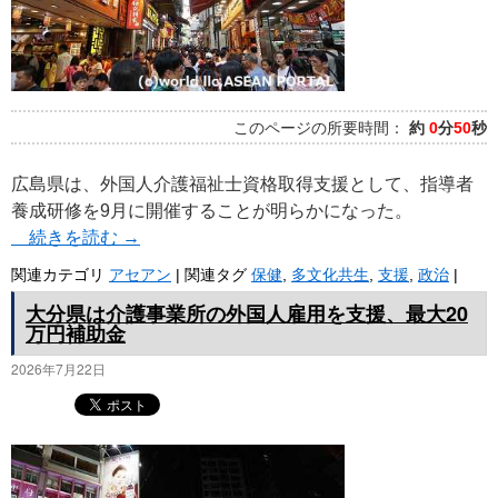
このページの所要時間：
約
0
分
50
秒
広島県は、外国人介護福祉士資格取得支援として、指導者
養成研修を9月に開催することが明らかになった。
続きを読む
→
関連カテゴリ
アセアン
|
関連タグ
保健
,
多文化共生
,
支援
,
政治
|
大分県は介護事業所の外国人雇用を支援、最大20
万円補助金
2026年7月22日