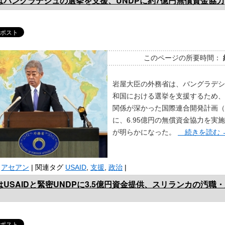
はバングラデシュの選挙を支援、UNDPに約7億円無償資金協力
このページの所要時間：
岩屋大臣の外務省は、バングラデシ
和国における選挙を支援するため、U
関係が深かった国際連合開発計画（
に、6.95億円の無償資金協力を実
が明らかになった。
続きを読む
アセアン
|
関連タグ
USAID
,
支援
,
政治
|
USAIDと緊密UNDPに3.5億円資金提供、スリランカの汚職