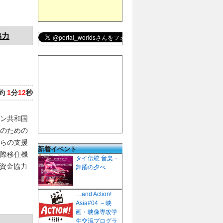
協力
約
1
分
12
秒
ン共和国
のための
からの支援
新着イベント
際移住機
タイ伝統 音楽・
償資金協力
舞踊の夕べ
…and Action!
Asia#04 －映
画・映像専攻学
生交流プログラ