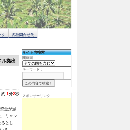
ータ
各種問合せ先
サイト内検索
関連国
ドル拠出
キーワード：
：
約
1
分
2
秒
スポンサーリンク
り資金が減
は、ミャン
なるとし
いる。