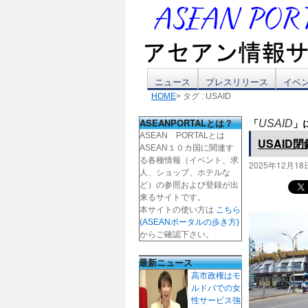
コ
ニュース
プレスリリース
イベ
HOME
> タグ : USAID
ン
ASEANPORTALとは？
「
」
USAID
テ
ASEAN PORTALとは
USAID
ASEAN１０カ国に関連す
ン
る各種情報（イベント、求
2025年12月18
人、ショップ、ホテルな
ツ
ど）の参照および登録が出
来るサイトです。
本サイトの使い方は
こちら
へ
(ASEANポータルの歩き方)
からご確認下さい。
ス
最新ニュース
キ
高市政権はモ
ルドバでの女
ッ
性サービス強