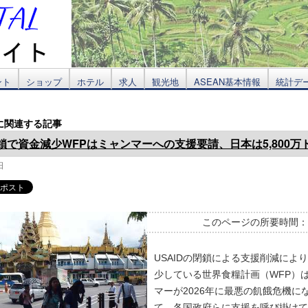
ント
ショップ
ホテル
求人
観光地
ASEAN基本情報
統計デ
に関連する記事
閉鎖で資金減少WFPはミャンマーへの支援要請、日本は5,800万
日
このページの所要時間
USAIDの閉鎖による支援削減によ
少している世界食糧計画（WFP）
マーが2026年に最悪の飢餓危機に
て、各国政府らに支援を呼び掛けて