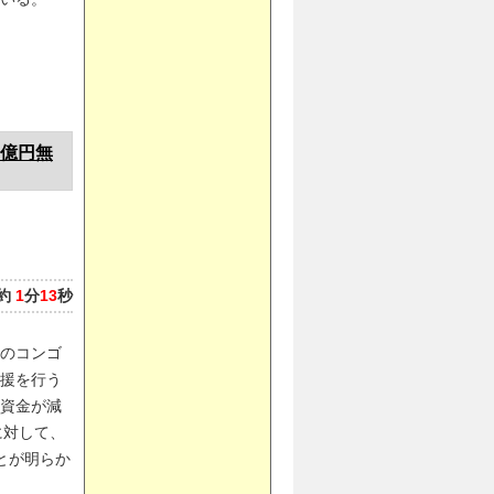
3億円無
約
1
分
13
秒
のコンゴ
援を行う
り資金が減
に対して、
とが明らか