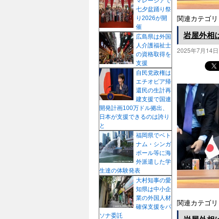
マレーシアで
七夕盆踊り祭
り2026が開
関連カテゴリ
催
岩屋外相は
広島県は外国
人介護福祉士
2025年7月14日
の資格取得を
支援
自民党政権は
エチオピア帰
還民の生計再
建支援で国連
開発計画100万ドル拠出、
日本が支援できるのは誇り
と
福岡県でベト
ナム・シンガ
ポール等に海
外派遣した学
生達の体験発表
大村知事の愛
知県は中小企
業の外国人材
関連カテゴリ
確保支援をパ
ソナ委託