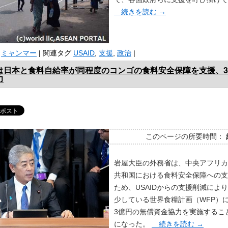
続きを読む
→
ミャンマー
|
関連タグ
USAID
,
支援
,
政治
|
は日本と食料自給率が同程度のコンゴの食料安全保障を支援、
力
このページの所要時間：
岩屋大臣の外務省は、中央アフリカ
共和国における食料安全保障への支
ため、USAIDからの支援削減によ
少している世界食糧計画（WFP）
3億円の無償資金協力を実施するこ
になった。
続きを読む
→