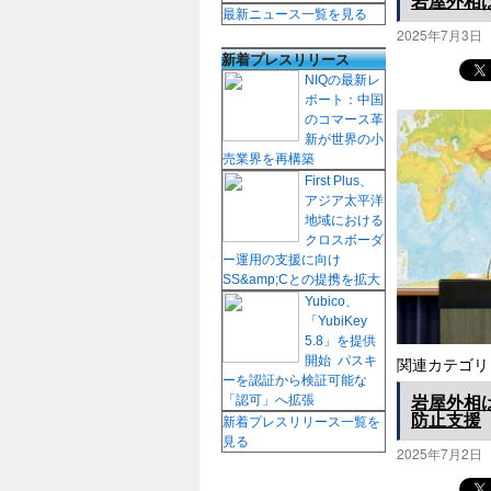
岩屋外相
最新ニュース一覧を見る
2025年7月3日
新着プレスリリース
NIQの最新レ
ポート：中国
のコマース革
新が世界の小
売業界を再構築
First Plus、
アジア太平洋
地域における
クロスボーダ
ー運用の支援に向け
SS&amp;Cとの提携を拡大
Yubico、
「YubiKey
5.8」を提供
開始 パスキ
関連カテゴリ
ーを認証から検証可能な
岩屋外相は
「認可」へ拡張
防止支援
新着プレスリリース一覧を
見る
2025年7月2日