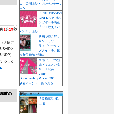
ム－公開上映・プレゼンテーシ
ョン
FUN!FUN!ASIAN
CINEMA 第1弾シ
ンガポール映画
『881 歌え！パ
約
1
分
19
秒
パイヤ』上映
映画で読み解く
サンシャワー
ュ人民共
展！「ワーキン
SAIDと
グタイトル」国
UNDP）
立新美術館で開催
東南アジアの短
施すること
編ドキュメンタ
→
リー上映会
Visual
Documentary Project 2016
新着イベント一覧を見る
・腐敗の
新着ショップ
淡路梅薫堂 江井
工場