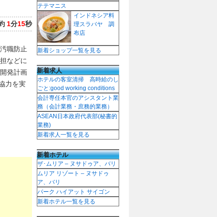
テテマニス
インドネシア料
約
1
分
15
秒
理スラバヤ 調
布店
汚職防止
新着ショップ一覧を見る
担などに
新着求人
連開発計画
ホテルの客室清掃 高時給のし
金協力を実
ごと:good working conditions
会計専任本官のアシスタント業
務（会計業務・庶務的業務）
ASEAN日本政府代表部(秘書的
業務)
新着求人一覧を見る
新着ホテル
ザ･ムリア – ヌサドゥア、バリ
ムリア リゾート – ヌサドゥ
ア、バリ
パーク ハイアット サイゴン
新着ホテル一覧を見る