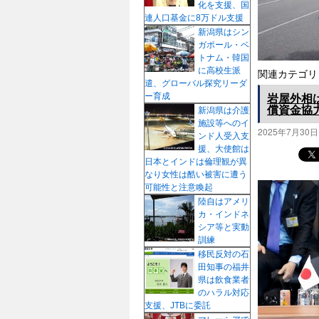
化を支援、国
プ
連人口基金に8万ドル支援
新潟県はシン
ガポール・ベ
トナム・韓国
に高校生派
関連カテゴリ
遣、グローバル探究リーダ
岩屋外相
ー育成
償資金協
新潟県は介護
施設等へのイ
2025年7月30日
ンド人受入支
援、大使館は
日本とインドは倫理観が異
なり女性は酷い被害に遭う
可能性と注意喚起
陸自はアメリ
カ・インドネ
シア等と実動
訓練
移民反対の石
田知事の福井
県は飲食業者
のハラル対応
支援、JTBに委託