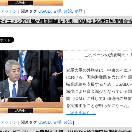
アセアン
|
関連タグ
USAID
,
支援
,
政治
,
食品
|
イエメン若年層の職業訓練を支援、IOMに3.56億円無償資金
このページの所要時間：
岩屋大臣の外務省は、中東のイエメ
における、国内避難民を含む若年層
職業訓練を支援するため、USAID
減少により資金減少となっている国
関（IOM）に対して3.56億円の無
を実施することが明らかになった。
続きを読む
→
アセアン
|
関連タグ
USAID
,
支援
,
政治
|