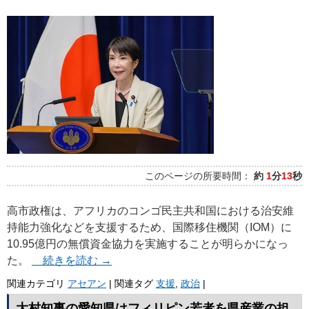
このページの所要時間：
約
1
分
13
秒
高市政権は、アフリカのコンゴ民主共和国における治安維
持能力強化などを支援するため、国際移住機関（IOM）に
10.95億円の無償資金協力を実施することが明らかになっ
た。
続きを読む
→
関連カテゴリ
アセアン
|
関連タグ
支援
,
政治
|
大村知事の愛知県はフィリピン若者を県産業の担