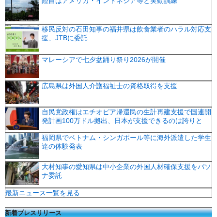
陸自はアメリカ・インドネシア等と実動訓練
移民反対の石田知事の福井県は飲食業者のハラル対応支
援、JTBに委託
マレーシアで七夕盆踊り祭り2026が開催
広島県は外国人介護福祉士の資格取得を支援
自民党政権はエチオピア帰還民の生計再建支援で国連開
発計画100万ドル拠出、日本が支援できるのは誇りと
福岡県でベトナム・シンガポール等に海外派遣した学生
達の体験発表
大村知事の愛知県は中小企業の外国人材確保支援をパソ
ナ委託
最新ニュース一覧を見る
新着プレスリリース