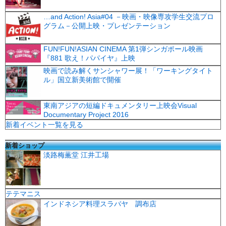
…and Action! Asia#04 －映画・映像専攻学生交流プロ
グラム－公開上映・プレゼンテーション
FUN!FUN!ASIAN CINEMA 第1弾シンガポール映画
『881 歌え！パパイヤ』上映
映画で読み解くサンシャワー展！「ワーキングタイト
ル」国立新美術館で開催
東南アジアの短編ドキュメンタリー上映会Visual
Documentary Project 2016
新着イベント一覧を見る
新着ショップ
淡路梅薫堂 江井工場
テテマニス
インドネシア料理スラバヤ 調布店