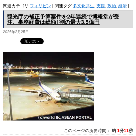
関連カテゴリ
フィリピン
|
関連タグ
多文化共生
,
支援
,
政治
,
経済
|
観光庁の補正予算案件を2年連続で博報堂が受
注、事務経費は総額1割の最大3.5億円
2026年2月25日
このページの所要時間：
約
1
分
11
秒