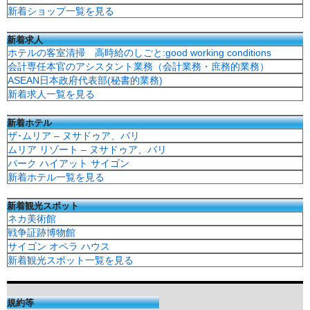
新着ショップ一覧を見る
新着求人
ホテルの客室清掃 高時給のしごと:good working conditions
会計専任本官のアシスタント業務（会計業務・庶務的業務）
ASEAN日本政府代表部(秘書的業務)
新着求人一覧を見る
新着ホテル
ザ･ムリア – ヌサドゥア、バリ
ムリア リゾート – ヌサドゥア、バリ
パーク ハイアット サイゴン
新着ホテル一覧を見る
新着観光スポット
ネカ美術館
戦争証跡博物館
サイゴン オペラ ハウス
新着観光スポット一覧を見る
規約等