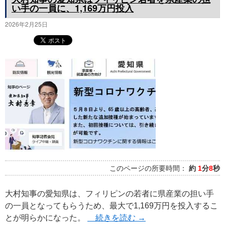
い手の一員に、1,169万円投入
2026年2月25日
このページの所要時間：
約
1
分
8
秒
大村知事の愛知県は、フィリピンの若者に県産業の担い手
の一員となってもらうため、最大で1,169万円を投入するこ
とが明らかになった。
続きを読む
→