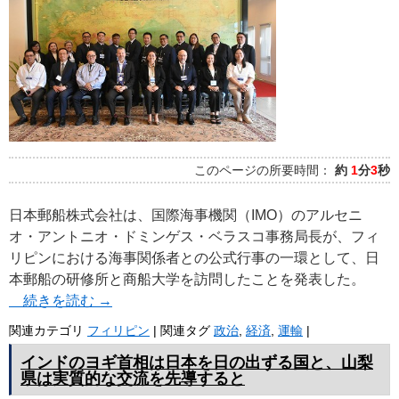
プ
このページの所要時間：
約
1
分
3
秒
日本郵船株式会社は、国際海事機関（IMO）のアルセニ
オ・アントニオ・ドミンゲス・ベラスコ事務局長が、フィ
リピンにおける海事関係者との公式行事の一環として、日
本郵船の研修所と商船大学を訪問したことを発表した。
続きを読む
→
関連カテゴリ
フィリピン
|
関連タグ
政治
,
経済
,
運輸
|
インドのヨギ首相は日本を日の出ずる国と、山梨
県は実質的な交流を先導すると