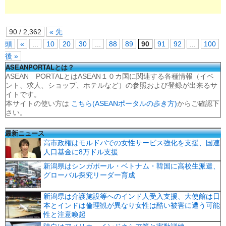
90 / 2,362
« 先
頭
«
...
10
20
30
...
88
89
90
91
92
...
100
後 »
ASEANPORTALとは？
ASEAN PORTALとはASEAN１０カ国に関連する各種情報（イベ
ント、求人、ショップ、ホテルなど）の参照および登録が出来るサ
イトです。
本サイトの使い方は
こちら(ASEANポータルの歩き方)
からご確認下
さい。
最新ニュース
高市政権はモルドバでの女性サービス強化を支援、国連
人口基金に8万ドル支援
新潟県はシンガポール・ベトナム・韓国に高校生派遣、
グローバル探究リーダー育成
新潟県は介護施設等へのインド人受入支援、大使館は日
本とインドは倫理観が異なり女性は酷い被害に遭う可能
性と注意喚起