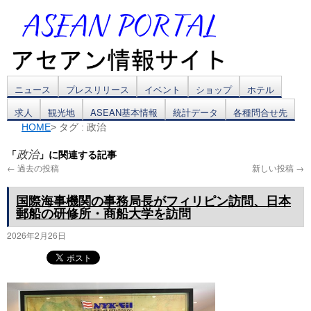
コ
ニュース
プレスリリース
イベント
ショップ
ホテル
求人
観光地
ASEAN基本情報
統計データ
各種問合せ先
ン
HOME
> タグ : 政治
テ
「
」に関連する記事
政治
ン
←
過去の投稿
新しい投稿
→
ツ
国際海事機関の事務局長がフィリピン訪問、日本
郵船の研修所・商船大学を訪問
へ
2026年2月26日
ス
キ
ッ