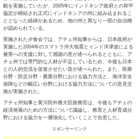
動を実施していたが、2005年にインドネシア政府との和平
協定が締結され正式にインドネシアの州に組み込まれるこ
ととなった経緯があるため、他の州と異なり一部の自治権
が認められている。
実施された夕食会では、アチェ州知事からは、日本政府が
実施した2004年のスマトラ沖大地震とインド洋津波による
被害への支援に対して感謝の意が述べられるとともに、ア
チェ州では専門的な人材が不足しているため、今後も日本
との人的交流を促進させたい旨が述べられた。また、医療
分野・防災分野・農業分野における協力方法と、海洋安全
保障などの幅広い分野における協力方法についての意見交
換が実施された。
アチェ州知事と黄川田外務大臣政務官は、今後もアチェの
経済発展のための方法について議論し、教育と人材育成分
野における協力を一層強化していくことで合意した。
スポンサーリンク