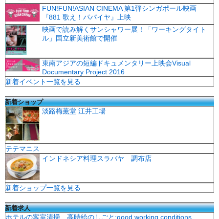
FUN!FUN!ASIAN CINEMA 第1弾シンガポール映画
『881 歌え！パパイヤ』上映
映画で読み解くサンシャワー展！「ワーキングタイト
ル」国立新美術館で開催
東南アジアの短編ドキュメンタリー上映会Visual
Documentary Project 2016
新着イベント一覧を見る
新着ショップ
淡路梅薫堂 江井工場
テテマニス
インドネシア料理スラバヤ 調布店
新着ショップ一覧を見る
新着求人
ホテルの客室清掃 高時給のしごと:good working conditions