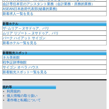
会計専任本官のアシスタント業務（会計業務・庶務的業務）
ASEAN日本政府代表部(秘書的業務)
新着求人一覧を見る
新着ホテル
ザ･ムリア – ヌサドゥア、バリ
ムリア リゾート – ヌサドゥア、バリ
パーク ハイアット サイゴン
新着ホテル一覧を見る
新着観光スポット
ネカ美術館
戦争証跡博物館
サイゴン オペラ ハウス
新着観光スポット一覧を見る
規約等
利用規約
個人情報の取り扱い
著作権と転載について