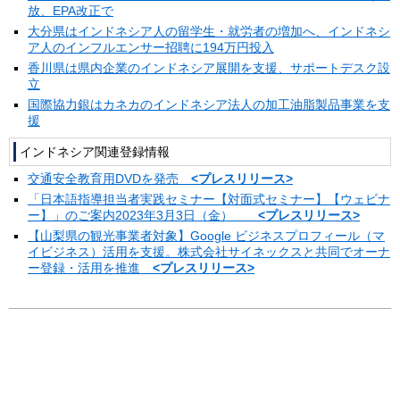
放、EPA改正で
大分県はインドネシア人の留学生・就労者の増加へ、インドネシ
ア人のインフルエンサー招聘に194万円投入
香川県は県内企業のインドネシア展開を支援、サポートデスク設
立
国際協力銀はカネカのインドネシア法人の加工油脂製品事業を支
援
インドネシア関連登録情報
交通安全教育用DVDを発売
<プレスリリース>
「日本語指導担当者実践セミナー【対面式セミナー】【ウェビナ
ー】」のご案内2023年3月3日（金）
<プレスリリース>
【山梨県の観光事業者対象】Google ビジネスプロフィール（マ
イビジネス）活用を支援。株式会社サイネックスと共同でオーナ
ー登録・活用を推進
<プレスリリース>