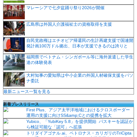
マレーシアで七夕盆踊り祭り2026が開催
広島県は外国人介護福祉士の資格取得を支援
自民党政権はエチオピア帰還民の生計再建支援で国連開
発計画100万ドル拠出、日本が支援できるのは誇りと
福岡県でベトナム・シンガポール等に海外派遣した学生
達の体験発表
大村知事の愛知県は中小企業の外国人材確保支援をパソ
ナ委託
最新ニュース一覧を見る
新着プレスリリース
First Plus、アジア太平洋地域におけるクロスボーダー
運用の支援に向けSS&amp;Cとの提携を拡大
Yubico、「YubiKey 5.8」を提供開始 パスキーを認証か
ら検証可能な「認可」へ拡張
トリダイアゴナル.ai、ペトロナス・カリガリのTriCipta