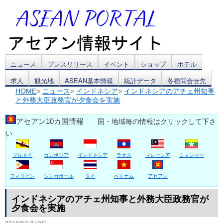
コ
ニュース
プレスリリース
イベント
ショップ
ホテル
求人
観光地
ASEAN基本情報
統計データ
各種問合せ先
ン
HOME
>
ニュース
>
インドネシア
>
インドネシアのアチェ州知事
と外務大臣政務官が夕食会を実施
テ
ン
アセアン10カ国情報
国・地域毎の情報はクリックして下さ
い
ツ
ブルネイ
カンボジア
インドネシア
ラオス
マレーシア
ミャンマー
へ
ス
フィリピン
シンガポール
タイ
ベトナム
アセアン
キ
インドネシアのアチェ州知事と外務大臣政務官が
夕食会を実施
ッ
2016年3月10日