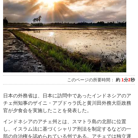
このページの所要時間：
約
1
分
2
秒
日本の外務省は、日本に訪問中であったインドネシアのア
チェ州知事のザイニ・アブドゥラ氏と黄川田外務大臣政務
官が夕食会を実施したことを発表した。
インドネシアのアチェ州とは、スマトラ島の北部に位置
し、イスラム法に基づくシャリア刑法を制定するなどの一
部の自治権を認められている州である。アチェでは独立運