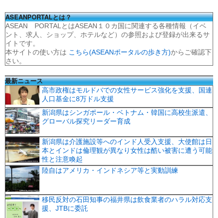
ASEANPORTALとは？
ASEAN PORTALとはASEAN１０カ国に関連する各種情報（イベ
ント、求人、ショップ、ホテルなど）の参照および登録が出来るサ
イトです。
本サイトの使い方は
こちら(ASEANポータルの歩き方)
からご確認下
さい。
最新ニュース
高市政権はモルドバでの女性サービス強化を支援、国連
人口基金に8万ドル支援
新潟県はシンガポール・ベトナム・韓国に高校生派遣、
グローバル探究リーダー育成
新潟県は介護施設等へのインド人受入支援、大使館は日
本とインドは倫理観が異なり女性は酷い被害に遭う可能
性と注意喚起
陸自はアメリカ・インドネシア等と実動訓練
移民反対の石田知事の福井県は飲食業者のハラル対応支
援、JTBに委託