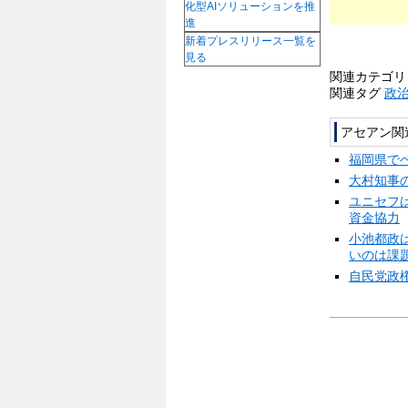
化型AIソリューションを推
進
新着プレスリリース一覧を
見る
関連カテゴ
関連タグ
政
アセアン関
福岡県で
大村知事
ユニセフ
資金協力
小池都政
いのは課
自民党政