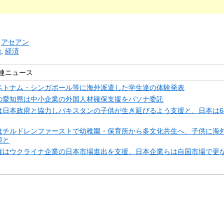
リ
アセアン
治
,
経済
連ニュース
ベトナム・シンガポール等に海外派遣した学生達の体験発表
の愛知県は中小企業の外国人材確保支援をパソナ委託
は日本政府と協力しパキスタンの子供が生き延びるよう支援と、日本は6
はチルドレンファーストで幼稚園・保育所から多文化共生へ、子供に海
題と
権はウクライナ企業の日本市場進出を支援、日本企業らは自国市場で更