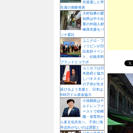
外派遣した学
プ
生達の体験発表
大村知事の愛
知県は中小企
業の外国人材
確保支援をパ
ソナ委託
ユニクロ・フ
ィリピンが日
比友好イベン
ト、伝統衣料
ブランドとコラボ
ユニセフは日
本政府と協力
しパキスタン
の子供が生き
延びるよう支援と、日本は
648万ドル資金協力
小池都政はチ
ルドレンファ
ーストで幼稚
園・保育所か
ら多文化共生へ、子供に海
外志向がないのは課題と