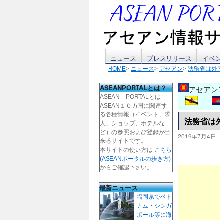
コ
ニュース
プレスリリース
イベ
HOME
>
ニュース
>
アセアン
>
法務省は外
ン
ASEANPORTALとは？
アセアン
テ
ASEAN PORTALとは
ASEAN１０カ国に関連す
ン
る各種情報（イベント、求
法務省は
人、ショップ、ホテルな
ツ
ど）の参照および登録が出
2019年7月4日
来るサイトです。
本サイトの使い方は
こちら
へ
(ASEANポータルの歩き方)
からご確認下さい。
ス
最新ニュース
キ
福岡県でベト
ナム・シンガ
ッ
ポール等に海