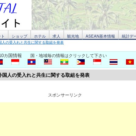
ント
ショップ
ホテル
求人
観光地
ASEAN基本情報
統計デ
国人の受入れと共生に関する取組を発表
10カ国情報
国・地域毎の情報はクリックして下さい
外国人の受入れと共生に関する取組を発表
スポンサーリンク