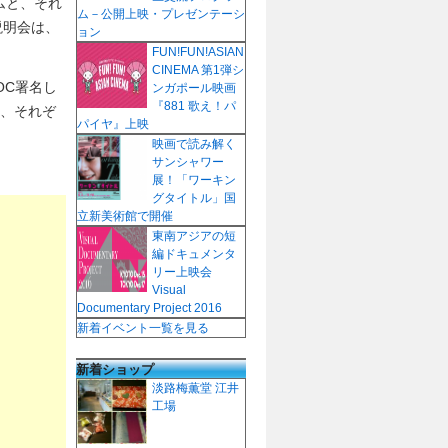
ムと、それ
ム－公開上映・プレゼンテーシ
説明会は、
ョン
FUN!FUN!ASIAN
CINEMA 第1弾シ
OC署名し
ンガポール映画
『881 歌え！パ
と、それぞ
パイヤ』上映
映画で読み解く
サンシャワー
展！「ワーキン
グタイトル」国
立新美術館で開催
東南アジアの短
編ドキュメンタ
リー上映会
Visual
Documentary Project 2016
新着イベント一覧を見る
新着ショップ
淡路梅薫堂 江井
工場