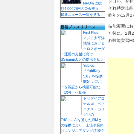
ンゴル、令和
NPO等に総
ぞれ特定技能
額4,000万円の公金投入
最新ニュース一覧を見る
昨年の12月
技能実習にお
新着プレスリリース
First Plus、
た後に、2月
アジア太平洋
れ技能実習M
地域における
クロスボーダ
ー運用の支援に向け
SS&amp;Cとの提携を拡大
Yubico、
「YubiKey
5.8」を提供
開始 パスキ
ーを認証から検証可能な
「認可」へ拡張
トリダイアゴ
ナル.ai、ペト
ロナス・カリ
ガリの
TriCipta AIを通じたIBMと
の提携により、上流事業向
けエンジニアリング領域特