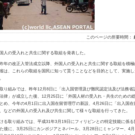
このページの所要時間：
国人の受入れと共生に関する取組を発表した。
昨年の改正入管法成立以降、外国人の受入れと共生に関する取組を積極
省は、これらの取組を国民に知って貰うことなどを目的として、実施し
。
取り組みでは、昨年12月8日に「出入国管理及び難民認定法及び法務省
法律」が成立した後、12月25日に「外国人材の受入れ・共生のための
とめ、今年の4月1日に出入国在留管理庁の新設、4月26日に「出入国在
、などの外国人の受入れ及び共生に関して様々な取組を行ってきた。
ける取り組みでは、平成31年3月19日にフィリピンとの特定技能に係る
名した後に、3月25日にカンボジアとネパール、3月28日にミャンマー、4月