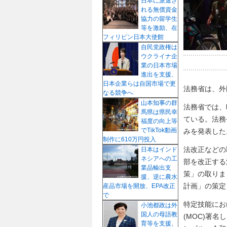
日本に派遣さ
れる無償資金
協力の留学生
等を激励、在
フィリピン日本大使館
自民党政権は
ウクライナ企
業の日本市場
進出を支援、
日本企業らは自国市場で更
法務省は、外
なる競争へ
山本知事の群
法務省では、
馬県は県民幸
ている。法務
福度の向上等
でTikTok動画
みを発表した
制作に610万円投入
法改正などの
日本はインド
ネシアへの工
部を改正する
業品輸出支
策」の取りま
援、逆に農水
計画」の策定
産品市場を開放、EPA改正
で
特定技能にお
小池都政は外
国人の母語教
(MOC)署
育等を支援、