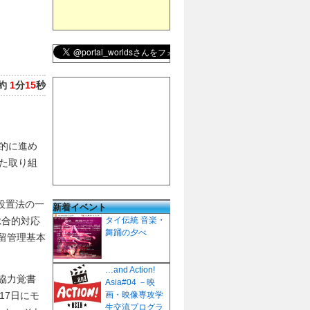
約
1
分
15
秒
的に進め
た取り組
設置法の一
新着イベント
総合的対応
タイ伝統 音楽・
舞踊の夕べ
留管理基本
…and Action!
協力覚書
Asia#04 －映
17日にモ
画・映像専攻学
生交流プログラ