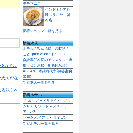
テテマニス
インドネシア料
理スラバヤ 調
布店
新着ショップ一覧を見る
新着求人
ホテルの客室清掃 高時給のし
ごと:good working conditions
会計専任本官のアシスタント業
48万ドル
務（会計業務・庶務的業務）
ASEAN日本政府代表部(秘書的
業務)
外志向がな
新着求人一覧を見る
なる競争へ
新着ホテル
ザ･ムリア – ヌサドゥア、バリ
ムリア リゾート – ヌサドゥ
ア、バリ
パーク ハイアット サイゴン
新着ホテル一覧を見る