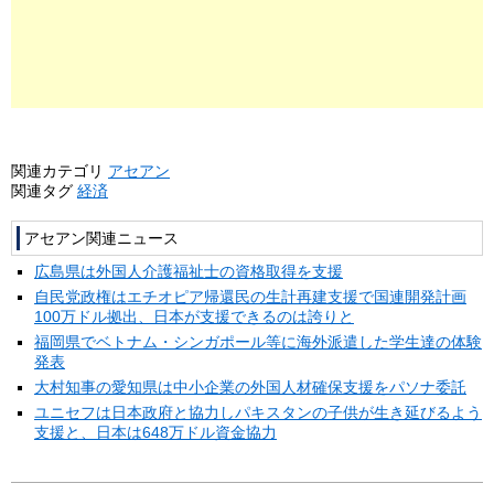
関連カテゴリ
アセアン
関連タグ
経済
アセアン関連ニュース
広島県は外国人介護福祉士の資格取得を支援
自民党政権はエチオピア帰還民の生計再建支援で国連開発計画
100万ドル拠出、日本が支援できるのは誇りと
福岡県でベトナム・シンガポール等に海外派遣した学生達の体験
発表
大村知事の愛知県は中小企業の外国人材確保支援をパソナ委託
ユニセフは日本政府と協力しパキスタンの子供が生き延びるよう
支援と、日本は648万ドル資金協力