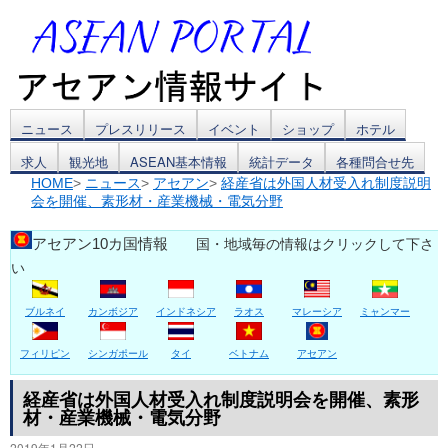
コ
ニュース
プレスリリース
イベント
ショップ
ホテル
求人
観光地
ASEAN基本情報
統計データ
各種問合せ先
ン
HOME
>
ニュース
>
アセアン
>
経産省は外国人材受入れ制度説明
会を開催、素形材・産業機械・電気分野
テ
ン
アセアン10カ国情報
国・地域毎の情報はクリックして下さ
い
ツ
ブルネイ
カンボジア
インドネシア
ラオス
マレーシア
ミャンマー
へ
ス
フィリピン
シンガポール
タイ
ベトナム
アセアン
キ
経産省は外国人材受入れ制度説明会を開催、素形
材・産業機械・電気分野
ッ
2019年1月22日