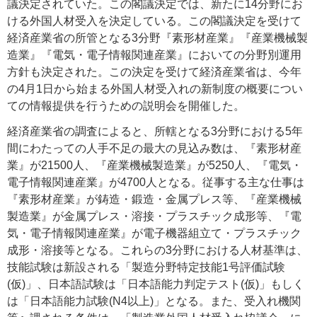
議決定されていた。この閣議決定では、新たに14分野にお
ける外国人材受入を決定している。この閣議決定を受けて
経済産業省の所管となる3分野『素形材産業』『産業機械製
造業』『電気・電子情報関連産業』においての分野別運用
方針も決定された。この決定を受けて経済産業省は、今年
の4月1日から始まる外国人材受入れの新制度の概要につい
ての情報提供を行うための説明会を開催した。
経済産業省の調査によると、所轄となる3分野における5年
間にわたっての人手不足の最大の見込み数は、『素形材産
業』が21500人、『産業機械製造業』が5250人、『電気・
電子情報関連産業』が4700人となる。従事する主な仕事は
『素形材産業』が鋳造・鍛造・金属プレス等、『産業機械
製造業』が金属プレス・溶接・プラスチック成形等、『電
気・電子情報関連産業』が電子機器組立て・プラスチック
成形・溶接等となる。これらの3分野における人材基準は、
技能試験は新設される「製造分野特定技能1号評価試験
(仮)」、日本語試験は「日本語能力判定テスト(仮)」もしく
は「日本語能力試験(N4以上)」となる。また、受入れ機関