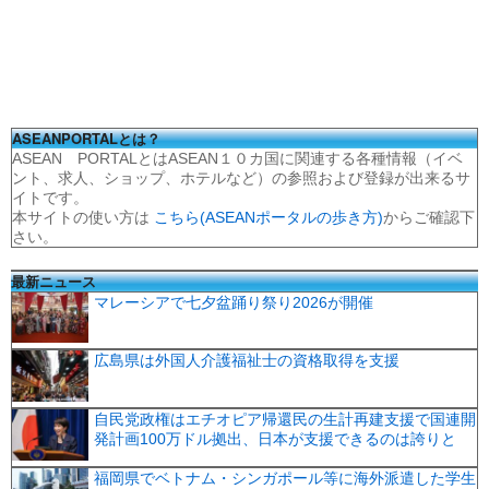
ASEANPORTALとは？
ASEAN PORTALとはASEAN１０カ国に関連する各種情報（イベ
ント、求人、ショップ、ホテルなど）の参照および登録が出来るサ
イトです。
本サイトの使い方は
こちら(ASEANポータルの歩き方)
からご確認下
さい。
最新ニュース
マレーシアで七夕盆踊り祭り2026が開催
広島県は外国人介護福祉士の資格取得を支援
自民党政権はエチオピア帰還民の生計再建支援で国連開
発計画100万ドル拠出、日本が支援できるのは誇りと
福岡県でベトナム・シンガポール等に海外派遣した学生