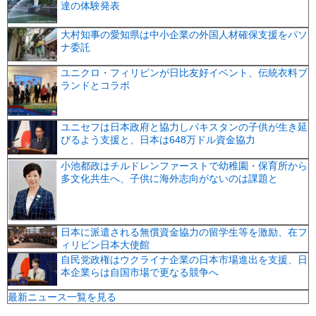
達の体験発表
大村知事の愛知県は中小企業の外国人材確保支援をパソ
ナ委託
ユニクロ・フィリピンが日比友好イベント、伝統衣料ブ
ランドとコラボ
ユニセフは日本政府と協力しパキスタンの子供が生き延
びるよう支援と、日本は648万ドル資金協力
小池都政はチルドレンファーストで幼稚園・保育所から
多文化共生へ、子供に海外志向がないのは課題と
日本に派遣される無償資金協力の留学生等を激励、在フ
ィリピン日本大使館
自民党政権はウクライナ企業の日本市場進出を支援、日
本企業らは自国市場で更なる競争へ
最新ニュース一覧を見る