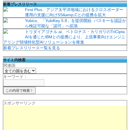
新着プレスリリース
First Plus、アジア太平洋地域におけるクロスボーダー
運用の支援に向けSS&amp;Cとの提携を拡大
Yubico、「YubiKey 5.8」を提供開始 パスキーを認証か
ら検証可能な「認可」へ拡張
トリダイアゴナル.ai、ペトロナス・カリガリのTriCipta
AIを通じたIBMとの提携により、上流事業向けエンジニ
アリング領域特化型AIソリューションを推進
新着プレスリリース一覧を見る
サイト内検索
関連国
キーワード：
スポンサーリンク