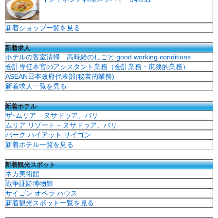
新着ショップ一覧を見る
新着求人
ホテルの客室清掃 高時給のしごと:good working conditions
会計専任本官のアシスタント業務（会計業務・庶務的業務）
ASEAN日本政府代表部(秘書的業務)
新着求人一覧を見る
新着ホテル
ザ･ムリア – ヌサドゥア、バリ
ムリア リゾート – ヌサドゥア、バリ
パーク ハイアット サイゴン
新着ホテル一覧を見る
新着観光スポット
ネカ美術館
戦争証跡博物館
サイゴン オペラ ハウス
新着観光スポット一覧を見る