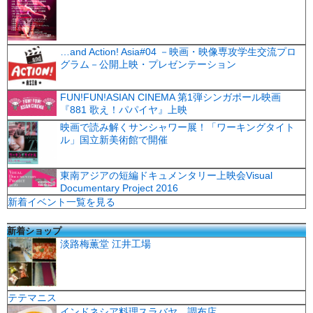
…and Action! Asia#04 －映画・映像専攻学生交流プロ
グラム－公開上映・プレゼンテーション
FUN!FUN!ASIAN CINEMA 第1弾シンガポール映画
『881 歌え！パパイヤ』上映
映画で読み解くサンシャワー展！「ワーキングタイト
ル」国立新美術館で開催
東南アジアの短編ドキュメンタリー上映会Visual
Documentary Project 2016
新着イベント一覧を見る
新着ショップ
淡路梅薫堂 江井工場
テテマニス
インドネシア料理スラバヤ 調布店