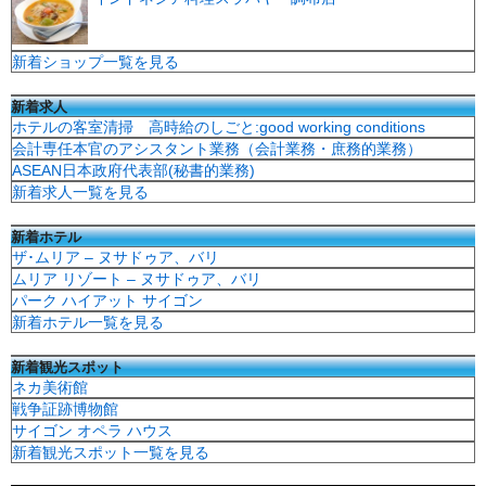
新着ショップ一覧を見る
新着求人
ホテルの客室清掃 高時給のしごと:good working conditions
会計専任本官のアシスタント業務（会計業務・庶務的業務）
ASEAN日本政府代表部(秘書的業務)
新着求人一覧を見る
新着ホテル
ザ･ムリア – ヌサドゥア、バリ
ムリア リゾート – ヌサドゥア、バリ
パーク ハイアット サイゴン
新着ホテル一覧を見る
新着観光スポット
ネカ美術館
戦争証跡博物館
サイゴン オペラ ハウス
新着観光スポット一覧を見る