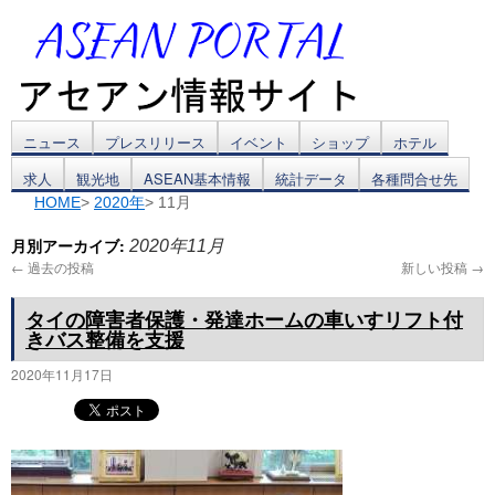
コ
ニュース
プレスリリース
イベント
ショップ
ホテル
求人
観光地
ASEAN基本情報
統計データ
各種問合せ先
ン
HOME
>
2020年
> 11月
テ
月別アーカイブ:
2020年11月
ン
←
過去の投稿
新しい投稿
→
ツ
タイの障害者保護・発達ホームの車いすリフト付
きバス整備を支援
へ
2020年11月17日
ス
キ
ッ