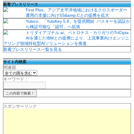
新着プレスリリース
First Plus、アジア太平洋地域におけるクロスボーダー
運用の支援に向けSS&amp;Cとの提携を拡大
Yubico、「YubiKey 5.8」を提供開始 パスキーを認証か
ら検証可能な「認可」へ拡張
トリダイアゴナル.ai、ペトロナス・カリガリのTriCipta
AIを通じたIBMとの提携により、上流事業向けエンジニ
アリング領域特化型AIソリューションを推進
新着プレスリリース一覧を見る
サイト内検索
関連国
キーワード：
スポンサーリンク