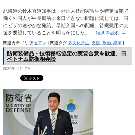
北海道の鈴木直道知事は、外国人技能実習生や特定技能で
働く外国人が中長期的に来日できない問題に関しては、国
にビザの速やかな発給、早期入国への配慮、待機費用の支
援を要望していることを明らかにした。
続きを読む
→
関連カテゴリ
アセアン
|
関連タグ
多文化共生
,
支援
,
政治
,
経済
|
防衛装備品・技術移転協定の実質合意を歓迎、日
ベトナム防衛相会談
2020年11月17日