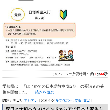
このページの所要時間：
約
1
分
33
秒
愛知県は、「はじめての日本語教室 第2期」の受講者の募
集を開始した。
続きを読む
→
関連カテゴリ
アセアン
|
関連タグ
多文化共生
,
支援
,
政治
|
双日と大和ハウスはインドネシアで日本人家族向