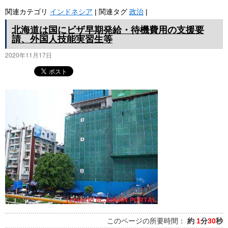
関連カテゴリ
インドネシア
|
関連タグ
政治
|
北海道は国にビザ早期発給・待機費用の支援要
請、外国人技能実習生等
2020年11月17日
このページの所要時間：
約
1
分
30
秒