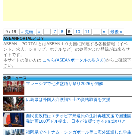
9 / 19
« 先頭
«
...
7
8
9
10
11
...
»
最後 »
ASEANPORTALとは？
ASEAN PORTALとはASEAN１０カ国に関連する各種情報（イベ
ント、求人、ショップ、ホテルなど）の参照および登録が出来るサ
イトです。
本サイトの使い方は
こちら(ASEANポータルの歩き方)
からご確認下
さい。
最新ニュース
マレーシアで七夕盆踊り祭り2026が開催
広島県は外国人介護福祉士の資格取得を支援
自民党政権はエチオピア帰還民の生計再建支援で国連開
発計画100万ドル拠出、日本が支援できるのは誇りと
福岡県でベトナム・シンガポール等に海外派遣した学生