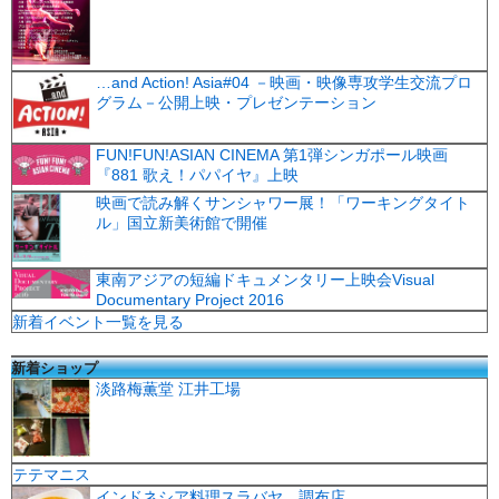
…and Action! Asia#04 －映画・映像専攻学生交流プロ
グラム－公開上映・プレゼンテーション
FUN!FUN!ASIAN CINEMA 第1弾シンガポール映画
『881 歌え！パパイヤ』上映
映画で読み解くサンシャワー展！「ワーキングタイト
ル」国立新美術館で開催
東南アジアの短編ドキュメンタリー上映会Visual
Documentary Project 2016
新着イベント一覧を見る
新着ショップ
淡路梅薫堂 江井工場
テテマニス
インドネシア料理スラバヤ 調布店