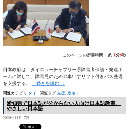
プ
このページの所要時間：
約
1
分
5
秒
日本政府は、タイのラーチャブリー県障害者保護・発達ホ
ームに対して、障害児のための車いすリフト付きバス整備
を支援する。
続きを読む
→
関連カテゴリ
タイ
|
関連タグ
支援
,
政治
|
愛知県で日本語が分からない人向け日本語教室、
やさしい日本語
2020年11月17日