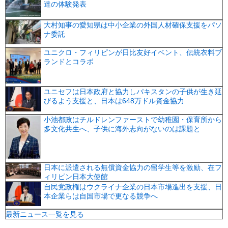
達の体験発表
大村知事の愛知県は中小企業の外国人材確保支援をパソ
ナ委託
ユニクロ・フィリピンが日比友好イベント、伝統衣料ブ
ランドとコラボ
ユニセフは日本政府と協力しパキスタンの子供が生き延
びるよう支援と、日本は648万ドル資金協力
小池都政はチルドレンファーストで幼稚園・保育所から
多文化共生へ、子供に海外志向がないのは課題と
日本に派遣される無償資金協力の留学生等を激励、在フ
ィリピン日本大使館
自民党政権はウクライナ企業の日本市場進出を支援、日
本企業らは自国市場で更なる競争へ
最新ニュース一覧を見る