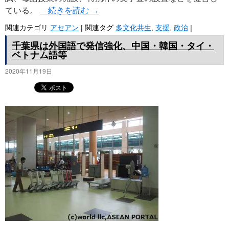
ている。
続きを読む
→
関連カテゴリ
アセアン
|
関連タグ
多文化共生
,
支援
,
政治
|
千葉県は外国語で発信強化、中国・韓国・タイ・
ベトナム語等
2020年11月19日