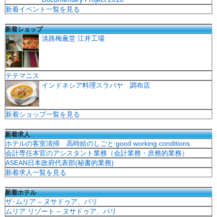
新着イベント一覧を見る
新着ショップ
淡路梅薫堂 江井工場
テテマニス
インドネシア料理スラバヤ 調布店
新着ショップ一覧を見る
新着求人
ホテルの客室清掃 高時給のしごと:good working conditions
会計専任本官のアシスタント業務（会計業務・庶務的業務）
ASEAN日本政府代表部(秘書的業務)
新着求人一覧を見る
新着ホテル
ザ･ムリア – ヌサドゥア、バリ
ムリア リゾート – ヌサドゥア、バリ