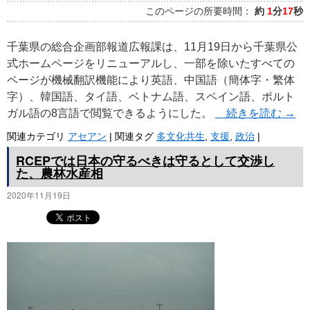
このページの所要時間：
約
1
分
17
秒
千葉県の総合企画部報道広報課は、11月19日から千葉県公
式ホームページをリニューアルし、一部を除いたすべての
ページが機械翻訳機能により英語、中国語（簡体字・繁体
字）、韓国語、タイ語、ベトナム語、スペイン語、ポルト
ガル語の8言語で閲覧できるようにした。
続きを読む
→
関連カテゴリ
アセアン
|
関連タグ
多文化共生
,
支援
,
政治
|
RCEPでは日本の守るべきは守るとして交渉し
た、農林水産相
2020年11月19日