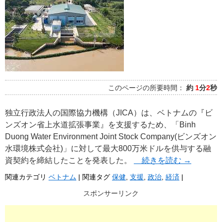
このページの所要時間：
約
1
分
2
秒
独立行政法人の国際協力機構（JICA）は、ベトナムの『ビ
ンズオン省上水道拡張事業』を支援するため、「Binh
Duong Water Environment Joint Stock Company(ビンズオン
水環境株式会社)」に対して最大800万米ドルを供与する融
資契約を締結したことを発表した。
続きを読む
→
関連カテゴリ
ベトナム
|
関連タグ
保健
,
支援
,
政治
,
経済
|
スポンサーリンク