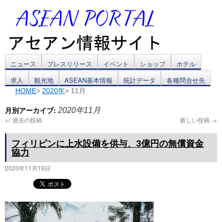
コ
ニュース
プレスリリース
イベント
ショップ
ホテル
求人
観光地
ASEAN基本情報
統計データ
各種問合せ先
ン
HOME
>
2020年
> 11月
テ
月別アーカイブ:
2020年11月
ン
←
過去の投稿
新しい投稿
→
ツ
フィリピンに上水設備を供与、3億円の無償資金
協力
へ
2020年11月19日
ス
キ
ッ