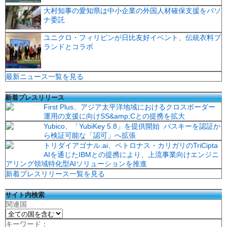
大村知事の愛知県は中小企業の外国人材確保支援をパソ
ナ委託
ユニクロ・フィリピンが日比友好イベント、伝統衣料ブ
ランドとコラボ
最新ニュース一覧を見る
新着プレスリリース
First Plus、アジア太平洋地域におけるクロスボーダー
運用の支援に向けSS&amp;Cとの提携を拡大
Yubico、「YubiKey 5.8」を提供開始 パスキーを認証か
ら検証可能な「認可」へ拡張
トリダイアゴナル.ai、ペトロナス・カリガリのTriCipta
AIを通じたIBMとの提携により、上流事業向けエンジニ
アリング領域特化型AIソリューションを推進
新着プレスリリース一覧を見る
サイト内検索
関連国
キーワード：