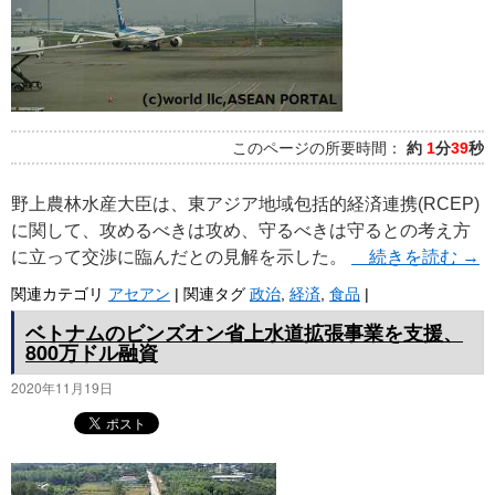
このページの所要時間：
約
1
分
39
秒
野上農林水産大臣は、東アジア地域包括的経済連携(RCEP)
に関して、攻めるべきは攻め、守るべきは守るとの考え方
に立って交渉に臨んだとの見解を示した。
続きを読む
→
関連カテゴリ
アセアン
|
関連タグ
政治
,
経済
,
食品
|
ベトナムのビンズオン省上水道拡張事業を支援、
800万ドル融資
2020年11月19日