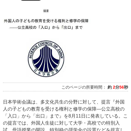
このページの所要時間：
約
2
分
56
秒
日本学術会議は、多文化共生の分野に対して、提言『外国
人の子どもの教育を受ける権利と修学の保障―公立高校の
「入口」から「出口」まで』を8月11日に発表している。こ
の提言では、外国人生徒に対して大学・高校での特別入
試、母語授業の開設、特別枠の奨学金の設置などを提言し