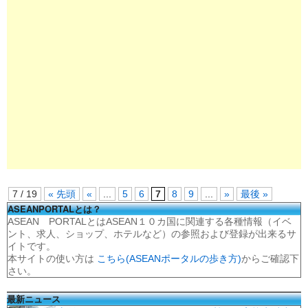
7 / 19
« 先頭
«
...
5
6
7
8
9
...
»
最後 »
ASEANPORTALとは？
ASEAN PORTALとはASEAN１０カ国に関連する各種情報（イベ
ント、求人、ショップ、ホテルなど）の参照および登録が出来るサ
イトです。
本サイトの使い方は
こちら(ASEANポータルの歩き方)
からご確認下
さい。
最新ニュース