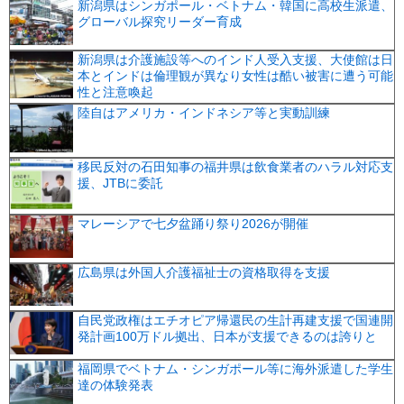
新潟県はシンガポール・ベトナム・韓国に高校生派遣、
グローバル探究リーダー育成
新潟県は介護施設等へのインド人受入支援、大使館は日
本とインドは倫理観が異なり女性は酷い被害に遭う可能
性と注意喚起
陸自はアメリカ・インドネシア等と実動訓練
移民反対の石田知事の福井県は飲食業者のハラル対応支
援、JTBに委託
マレーシアで七夕盆踊り祭り2026が開催
広島県は外国人介護福祉士の資格取得を支援
自民党政権はエチオピア帰還民の生計再建支援で国連開
発計画100万ドル拠出、日本が支援できるのは誇りと
福岡県でベトナム・シンガポール等に海外派遣した学生
達の体験発表