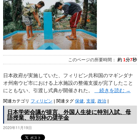
プ
このページの所要時間：
約
1
分
7
秒
日本政府が実施していた、フィリピン共和国のマギンダナ
オ州南ウピ市における上水施設の整備支援が完了したこと
にともない、引渡し式典が開催された。
続きを読む
→
関連カテゴリ
フィリピン
|
関連タグ
保健
,
支援
,
政治
|
日本学術会議が提言、外国人生徒に特別入試、母
語授業、特別枠の奨学金
2020年11月19日