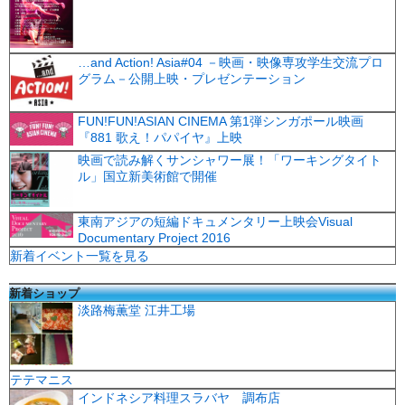
…and Action! Asia#04 －映画・映像専攻学生交流プロ
グラム－公開上映・プレゼンテーション
FUN!FUN!ASIAN CINEMA 第1弾シンガポール映画
『881 歌え！パパイヤ』上映
映画で読み解くサンシャワー展！「ワーキングタイト
ル」国立新美術館で開催
東南アジアの短編ドキュメンタリー上映会Visual
Documentary Project 2016
新着イベント一覧を見る
新着ショップ
淡路梅薫堂 江井工場
テテマニス
インドネシア料理スラバヤ 調布店