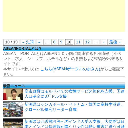
10 / 19
« 先頭
«
...
8
9
10
11
12
...
»
最後 »
ASEANPORTALとは？
ASEAN PORTALとはASEAN１０カ国に関連する各種情報（イベ
ント、求人、ショップ、ホテルなど）の参照および登録が出来るサ
イトです。
本サイトの使い方は
こちら(ASEANポータルの歩き方)
からご確認下
さい。
最新ニュース
高市政権はモルドバでの女性サービス強化を支援、国連
人口基金に8万ドル支援
新潟県はシンガポール・ベトナム・韓国に高校生派遣、
グローバル探究リーダー育成
新潟県は介護施設等へのインド人受入支援、大使館は日
本とインドは倫理観が異なり女性は酷い被害に遭う可能