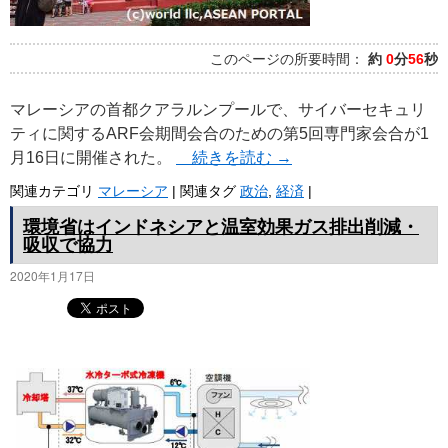
このページの所要時間：
約
0
分
56
秒
マレーシアの首都クアラルンプールで、サイバーセキュリ
ティに関するARF会期間会合のための第5回専門家会合が1
月16日に開催された。
続きを読む
→
関連カテゴリ
マレーシア
|
関連タグ
政治
,
経済
|
環境省はインドネシアと温室効果ガス排出削減・
吸収で協力
2020年1月17日