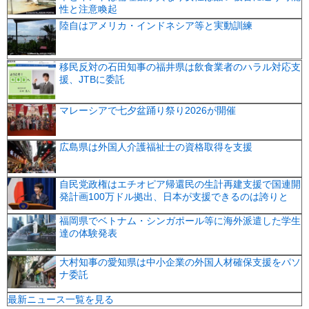
性と注意喚起
陸自はアメリカ・インドネシア等と実動訓練
移民反対の石田知事の福井県は飲食業者のハラル対応支
援、JTBに委託
マレーシアで七夕盆踊り祭り2026が開催
広島県は外国人介護福祉士の資格取得を支援
自民党政権はエチオピア帰還民の生計再建支援で国連開
発計画100万ドル拠出、日本が支援できるのは誇りと
福岡県でベトナム・シンガポール等に海外派遣した学生
達の体験発表
大村知事の愛知県は中小企業の外国人材確保支援をパソ
ナ委託
最新ニュース一覧を見る