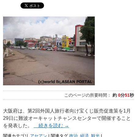
このページの所要時間：
約
0
分
51
秒
大阪府は、第2回外国人旅行者向け宝くじ販売促進策を1月
29日に難波オーキャットチャンスセンターで開催すること
を発表した。
続きを読む
→
関連カテゴリ
アセアン
|
関連タグ
政治
,
経済
,
観光
|