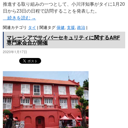
推進する取り組みの一つとして、小川洋知事がタイに1月20
日から23日の日程で訪問することを発表した。
続きを読む
→
関連カテゴリ
タイ
|
関連タグ
保健
,
支援
,
政治
|
マレーシアでサイバーセキュリティに関するARF
専門家会合が開催
2020年1月17日