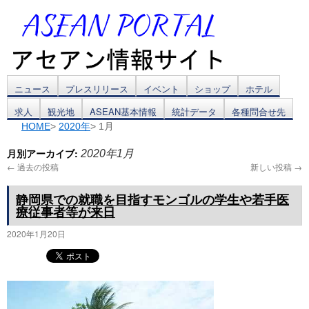
コ
ニュース
プレスリリース
イベント
ショップ
ホテル
求人
観光地
ASEAN基本情報
統計データ
各種問合せ先
ン
HOME
>
2020年
> 1月
テ
月別アーカイブ:
2020年1月
ン
←
過去の投稿
新しい投稿
→
ツ
静岡県での就職を目指すモンゴルの学生や若手医
療従事者等が来日
へ
2020年1月20日
ス
キ
ッ