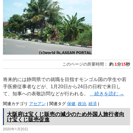
プ
このページの所要時間：
約
1
分
15
秒
将来的には静岡県での就職を目指すモンゴル国の学生や若
手医療従事者などが、1月20日から24日の日程で来日し
て、知事への表敬訪問などが行われる。
続きを読む
→
関連カテゴリ
アセアン
|
関連タグ
保健
,
政治
,
経済
|
大阪府は宝くじ販売の減少のため外国人旅行者向
け宝くじ販売促進
2020年1月20日