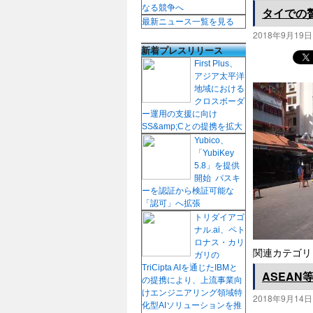
なる競争へ
タイでの
最新ニュース一覧を見る
2018年9月19日
新着プレスリリース
First Plus、
アジア太平洋
地域における
クロスボーダ
ー運用の支援に向け
SS&amp;Cとの提携を拡大
Yubico、
「YubiKey
5.8」を提供
開始 パスキ
ーを認証から検証可能な
「認可」へ拡張
トリダイアゴ
ナル.ai、ペト
ロナス・カリ
関連カテゴリ
ガリの
TriCipta AIを通じたIBMと
ASEA
の提携により、上流事業向
けエンジニアリング領域特
2018年9月14日
化型AIソリューションを推