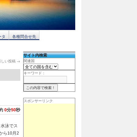
ータ
各種問合せ先
サイト内検索
新しい投稿
→
関連国
キーワード：
スポンサーリンク
約
0
分
50
秒
と水泳でス
ら10月2