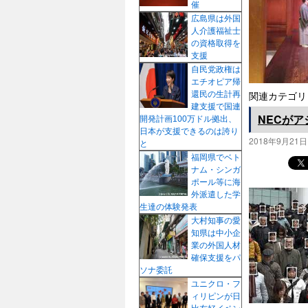
催
プ
広島県は外国
人介護福祉士
の資格取得を
支援
自民党政権は
エチオピア帰
還民の生計再
関連カテゴリ
建支援で国連
NECが
開発計画100万ドル拠出、
日本が支援できるのは誇り
2018年9月21日
と
福岡県でベト
ナム・シンガ
ポール等に海
外派遣した学
生達の体験発表
大村知事の愛
知県は中小企
業の外国人材
確保支援をパ
ソナ委託
ユニクロ・フ
ィリピンが日