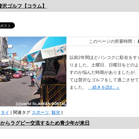
贅沢ゴルフ【コラム】
このページの所要時間：
以前2年間ほどバンコクに駐在をす
りました。土曜日、日曜日をどのよ
すのか悩んだ時期がありましたが、
ては贅沢なゴルフをして過ごさせて
ました。
続きを読む
→
タイ
|
関連タグ
スポーツ
,
観光
|
N等からラグビー交流するため青少年が来日