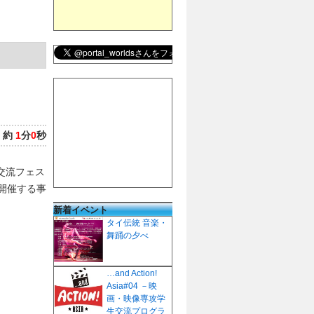
：
約
1
分
0
秒
交流フェス
で開催する事
新着イベント
タイ伝統 音楽・
舞踊の夕べ
…and Action!
Asia#04 －映
画・映像専攻学
生交流プログラ