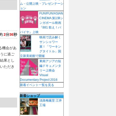
ム－公開上映・プレゼンテーシ
ョン
FUN!FUN!ASIAN
CINEMA 第1弾シ
ンガポール映画
『881 歌え！パ
パイヤ』上映
約
2
分
36
秒
映画で読み解く
サンシャワー
展！「ワーキン
る機会があ
グタイトル」国
うに過ご
立新美術館で開催
結果とし
東南アジアの短
編ドキュメンタ
いただき
リー上映会
Visual
Documentary Project 2016
新着イベント一覧を見る
新着ショップ
淡路梅薫堂 江井
工場