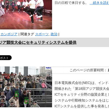
日の日程で来日する。
続きを読
カンボジア
|
関連タグ
スポーツ
,
政治
|
アジア競技大会にセキュリティシステムを提供
このページの所要時間：
日本電気株式会社(NEC)は、イン
開催された「第18回アジア競技大
ICTセキュリティ分野の協賛企業と
システムや行動検知システムをはじ
ICTシステムを提供した事を発表し