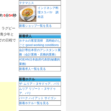
テテマニス
インドネシア料
理スラバヤ 調
約
0
分
54
秒
布店
新着ショップ一覧を見る
、ラグビー
青少年と
新着求人
までの日程で
ホテルの客室清掃 高時給のし
ごと:good working conditions
会計専任本官のアシスタント業
務（会計業務・庶務的業務）
ASEAN日本政府代表部(秘書的
業務)
新着求人一覧を見る
新着ホテル
ザ･ムリア – ヌサドゥア、バリ
ムリア リゾート – ヌサドゥ
ア、バリ
パーク ハイアット サイゴン
新着ホテル一覧を見る