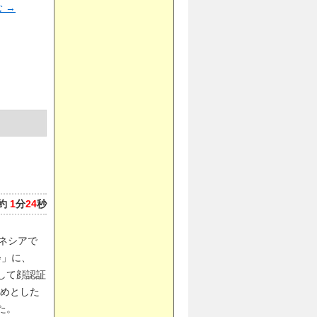
む
→
約
1
分
24
秒
ドネシアで
会」に、
して顔認証
めとした
た。