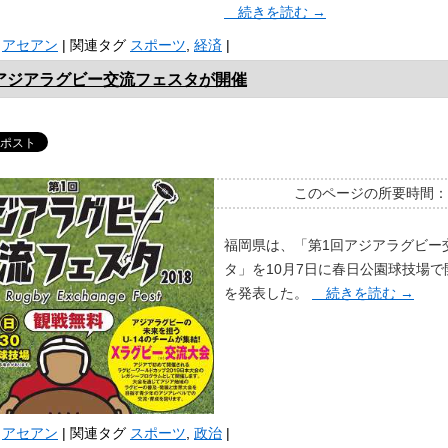
続きを読む
→
アセアン
|
関連タグ
スポーツ
,
経済
|
アジアラグビー交流フェスタが開催
このページの所要時間
福岡県は、「第1回アジアラグビー
タ」を10月7日に春日公園球技場
を発表した。
続きを読む
→
アセアン
|
関連タグ
スポーツ
,
政治
|