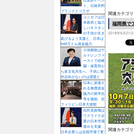
比友好イベン
ト、伝統衣料
ブランドとコラボ
関連カテゴリ
ユニセフは日
福岡県で
本政府と協力
しパキスタン
2018年9月21日
の子供が生き
延びるよう支援と、日本は
648万ドル資金協力
小池都政はチ
ルドレンファ
ーストで幼稚
園・保育所か
ら多文化共生へ、子供に海
外志向がないのは課題と
日本に派遣さ
れる無償資金
協力の留学生
等を激励、在
フィリピン日本大使館
自民党政権は
ウクライナ企
業の日本市場
進出を支援、
関連カテゴリ
日本企業らは自国市場で更