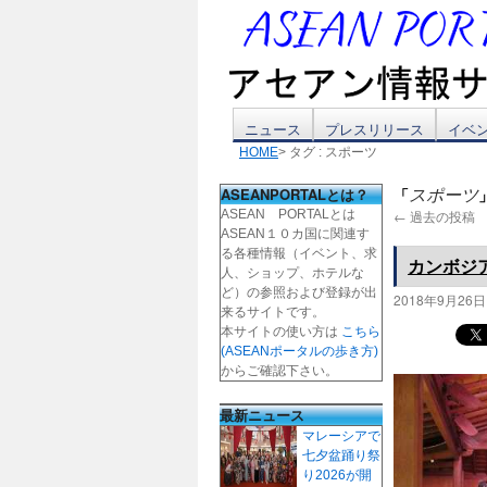
コ
ニュース
プレスリリース
イベ
HOME
> タグ : スポーツ
ン
ASEANPORTALとは？
「
スポーツ
テ
ASEAN PORTALとは
←
過去の投稿
ASEAN１０カ国に関連す
ン
る各種情報（イベント、求
カンボジ
人、ショップ、ホテルな
ツ
ど）の参照および登録が出
2018年9月26日
来るサイトです。
本サイトの使い方は
こちら
へ
(ASEANポータルの歩き方)
からご確認下さい。
ス
最新ニュース
キ
マレーシアで
七夕盆踊り祭
ッ
り2026が開