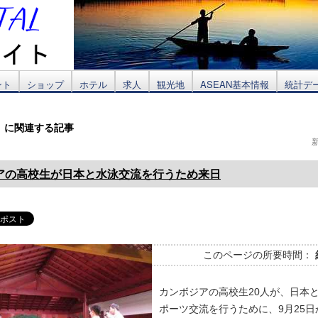
ント
ショップ
ホテル
求人
観光地
ASEAN基本情報
統計デ
」に関連する記事
アの高校生が日本と水泳交流を行うため来日
このページの所要時間：
カンボジアの高校生20人が、日本
ポーツ交流を行うために、9月25日か