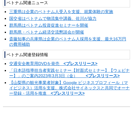
ベトナム関連ニュース
三重県は企業のベトナム人受入を支援、就業体験の実施
国交省はベトナムで物流集中講義、佐川が協力
群馬県はベトナム投資促進セミナーを開催
群馬県・ベトナム経済交流懇談会が開催
斎藤知事の兵庫県は企業のベトナム人採用を支援、最大16万円
の費用補助
ベトナム関連登録情報
交通安全教育用DVDを発売
<プレスリリース>
「日本語指導担当者実践セミナー【対面式セミナー】【ウェビナ
ー】」のご案内2023年3月3日（金）
<プレスリリース>
【山梨県の観光事業者対象】Google ビジネスプロフィール（マ
イビジネス）活用を支援。株式会社サイネックスと共同でオーナ
ー登録・活用を推進
<プレスリリース>