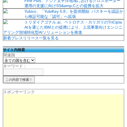
First Plus、アジア太平洋地域におけるクロスボーダー
運用の支援に向けSS&amp;Cとの提携を拡大
Yubico、「YubiKey 5.8」を提供開始 パスキーを認証か
ら検証可能な「認可」へ拡張
トリダイアゴナル.ai、ペトロナス・カリガリのTriCipta
AIを通じたIBMとの提携により、上流事業向けエンジニ
アリング領域特化型AIソリューションを推進
新着プレスリリース一覧を見る
サイト内検索
関連国
キーワード：
スポンサーリンク