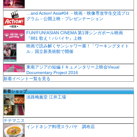
…and Action! Asia#04 －映画・映像専攻学生交流プロ
グラム－公開上映・プレゼンテーション
FUN!FUN!ASIAN CINEMA 第1弾シンガポール映画
『881 歌え！パパイヤ』上映
映画で読み解くサンシャワー展！「ワーキングタイト
ル」国立新美術館で開催
東南アジアの短編ドキュメンタリー上映会Visual
Documentary Project 2016
新着イベント一覧を見る
新着ショップ
淡路梅薫堂 江井工場
テテマニス
インドネシア料理スラバヤ 調布店