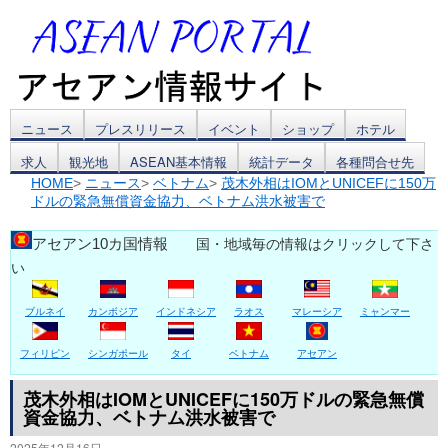
コ
ニュース
プレスリリース
イベント
ショップ
ホテル
求人
観光地
ASEAN基本情報
統計データ
各種問合せ先
ン
HOME
>
ニュース
>
ベトナム
>
茂木外相はIOMとUNICEFに150万
ドルの緊急無償資金協力、ベトナム洪水被害で
テ
ン
アセアン10カ国情報
国・地域毎の情報はクリックして下さ
い
ツ
ブルネイ
カンボジア
インドネシア
ラオス
マレーシア
ミャンマー
へ
ス
フィリピン
シンガポール
タイ
ベトナム
アセアン
キ
茂木外相はIOMとUNICEFに150万ドルの緊急無償
資金協力、ベトナム洪水被害で
ッ
2025年12月16日