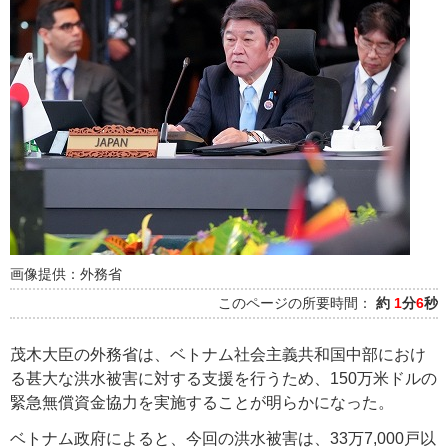
画像提供：外務省
このページの所要時間：
約
1
分
6
秒
茂木大臣の外務省は、ベトナム社会主義共和国中部におけ
る甚大な洪水被害に対する支援を行うため、150万米ドルの
緊急無償資金協力を実施することが明らかになった。
ベトナム政府によると、今回の洪水被害は、33万7,000戸以