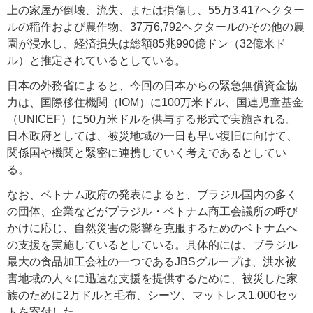
上の家屋が倒壊、流失、または損傷し、55万3,417ヘクター
ルの稲作および農作物、37万6,792ヘクタールのその他の農
園が浸水し、経済損失は総額85兆990億ドン（32億米ド
ル）と推定されているとしている。
日本の外務省によると、今回の日本からの緊急無償資金協
力は、国際移住機関（IOM）に100万米ドル、国連児童基金
（UNICEF）に50万米ドルを供与する形式で実施される。
日本政府としては、被災地域の一日も早い復旧に向けて、
関係国や機関と緊密に連携していく考えであるとしてい
る。
なお、ベトナム政府の発表によると、ブラジル国内の多く
の団体、企業などがブラジル・ベトナム商工会議所の呼び
かけに応じ、自然災害の影響を克服するためのベトナムへ
の支援を実施しているとしている。具体的には、ブラジル
最大の食品加工会社の一つであるJBSグループは、洪水被
害地域の人々に迅速な支援を提供するために、被災した家
族のために2万ドルと毛布、シーツ、マットレス1,000セッ
トを寄付した。