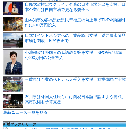
自民党政権はウクライナ企業の日本市場進出を支援、日
本企業らは自国市場で更なる競争へ
山本知事の群馬県は県民幸福度の向上等でTikTok動画制
作に610万円投入
日本はインドネシアへの工業品輸出支援、逆に農水産品
市場を開放、EPA改正で
小池都政は外国人の母語教育等を支援、NPO等に総額
4,000万円の公金投入
三重県は企業のベトナム人受入を支援、就業体験の実施
石川県は外国人住民らには簡易日本語で話すよう養成、
高市政権も予算支援
最新ニュース一覧を見る
新着プレスリリース