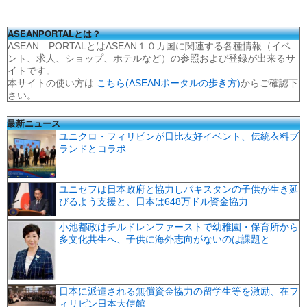
ASEANPORTALとは？
ASEAN PORTALとはASEAN１０カ国に関連する各種情報（イベ
ント、求人、ショップ、ホテルなど）の参照および登録が出来るサ
イトです。
本サイトの使い方は
こちら(ASEANポータルの歩き方)
からご確認下
さい。
最新ニュース
ユニクロ・フィリピンが日比友好イベント、伝統衣料ブ
ランドとコラボ
ユニセフは日本政府と協力しパキスタンの子供が生き延
びるよう支援と、日本は648万ドル資金協力
小池都政はチルドレンファーストで幼稚園・保育所から
多文化共生へ、子供に海外志向がないのは課題と
日本に派遣される無償資金協力の留学生等を激励、在フ
ィリピン日本大使館