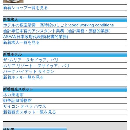
新着ショップ一覧を見る
新着求人
ホテルの客室清掃 高時給のしごと:good working conditions
会計専任本官のアシスタント業務（会計業務・庶務的業務）
ASEAN日本政府代表部(秘書的業務)
新着求人一覧を見る
新着ホテル
ザ･ムリア – ヌサドゥア、バリ
ムリア リゾート – ヌサドゥア、バリ
パーク ハイアット サイゴン
新着ホテル一覧を見る
新着観光スポット
ネカ美術館
戦争証跡博物館
サイゴン オペラ ハウス
新着観光スポット一覧を見る
規約等