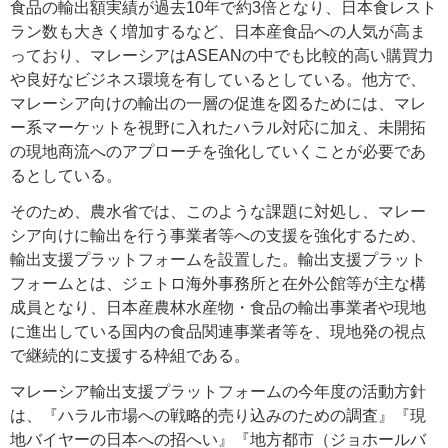
食品の輸出額実績が過去10年で約3倍となり、日本食レスト
ラン数も大きく増加するなど、日本産食品への人気が高ま
っており、マレーシアはASEANの中でも比較的高い購買力
や良好なビジネス環境を有しているとしている。他方で、
マレーシア向けの輸出の一層の促進を図るためには、マレ
ー系マーケットを視野に入れたハラル対応に加え、未開拓
の現地商流へのアプローチを強化していくことが必要であ
るとしている。
そのため、農水省では、このような課題に対処し、マレー
シア向けに輸出を行う事業者等への支援を強化するため、
輸出支援プラットフォームを設置した。輸出支援プラット
フォームとは、ジェトロ海外事務所と在外公館等が主な構
成員となり、日本産農林水産物・食品の輸出事業者や現地
に進出している国内の食品関連事業者等を、現地発の視点
で継続的に支援する枠組である。
マレーシア輸出支援プラットフォームの今年度の活動方針
は、『ハラル市場への戦略的売り込みのための調査』『現
地バイヤーの日本への招へい』『地方都市（ジョホールバ