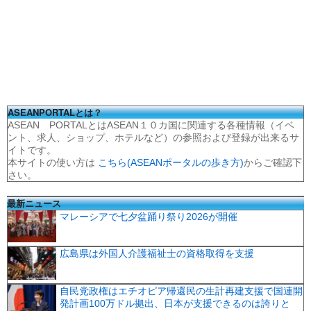
ASEANPORTALとは？
ASEAN PORTALとはASEAN１０カ国に関連する各種情報（イベ
ント、求人、ショップ、ホテルなど）の参照および登録が出来るサ
イトです。
本サイトの使い方は
こちら(ASEANポータルの歩き方)
からご確認下
さい。
最新ニュース
マレーシアで七夕盆踊り祭り2026が開催
広島県は外国人介護福祉士の資格取得を支援
自民党政権はエチオピア帰還民の生計再建支援で国連開
発計画100万ドル拠出、日本が支援できるのは誇りと