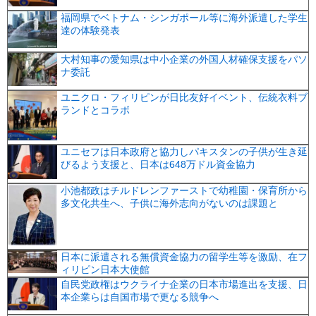
福岡県でベトナム・シンガポール等に海外派遣した学生
達の体験発表
大村知事の愛知県は中小企業の外国人材確保支援をパソ
ナ委託
ユニクロ・フィリピンが日比友好イベント、伝統衣料ブ
ランドとコラボ
ユニセフは日本政府と協力しパキスタンの子供が生き延
びるよう支援と、日本は648万ドル資金協力
小池都政はチルドレンファーストで幼稚園・保育所から
多文化共生へ、子供に海外志向がないのは課題と
日本に派遣される無償資金協力の留学生等を激励、在フ
ィリピン日本大使館
自民党政権はウクライナ企業の日本市場進出を支援、日
本企業らは自国市場で更なる競争へ