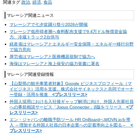
関連タグ
政治
,
経済
,
食品
マレーシア関連ニュース
マレーシアで七夕盆踊り祭り2026が開催
マレーシア低所得者層へ食料配布支援で9.4万ドル無償資金協
力、冷蔵トラック2台供与
経産省はマレーシアとエネルギー安全保障・エネルギー移行分野
で協力意向
厚労省はマレーシアと医療機器規制で協力へ
海保はマレーシアと海上保安の協力覚書に署名
マレーシア関連登録情報
【山梨県の観光事業者対象】Google ビジネスプロフィール（マ
イビジネス）活用を支援。株式会社サイネックスと共同でオーナ
ー登録・活用を推進
<プレスリリース>
外国人採用における入社後ギャップ解消に向け、外国人先輩社員
への事前相談サービス「Jopus Connecter」β版をリリース
<プ
レスリリース>
エン・ジャパンの離職予防ツール HR OnBoardへWOVN.ioを導
入 ～増加する外国人社員の日本企業への定着率向上を図る～
<
プレスリリース>