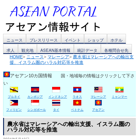
コ
ニュース
プレスリリース
イベント
ショップ
ホテル
求人
観光地
ASEAN基本情報
統計データ
各種問合せ先
ン
HOME
>
ニュース
>
マレーシア
>
農水省はマレーシアへの輸出支
援、イスラム圏のハラル対応等を推進
テ
ン
アセアン10カ国情報
国・地域毎の情報はクリックして下さ
い
ツ
ブルネイ
カンボジア
インドネシア
ラオス
マレーシア
ミャンマー
へ
ス
フィリピン
シンガポール
タイ
ベトナム
アセアン
キ
農水省はマレーシアへの輸出支援、イスラム圏の
ハラル対応等を推進
ッ
2024年5月10日