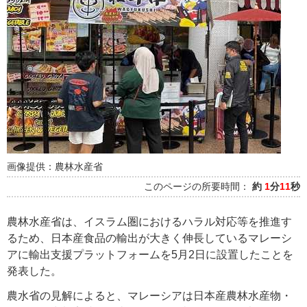
画像提供：農林水産省
このページの所要時間：
約
1
分
11
秒
農林水産省は、イスラム圏におけるハラル対応等を推進す
るため、日本産食品の輸出が大きく伸長しているマレーシ
アに輸出支援プラットフォームを5月2日に設置したことを
発表した。
農水省の見解によると、マレーシアは日本産農林水産物・