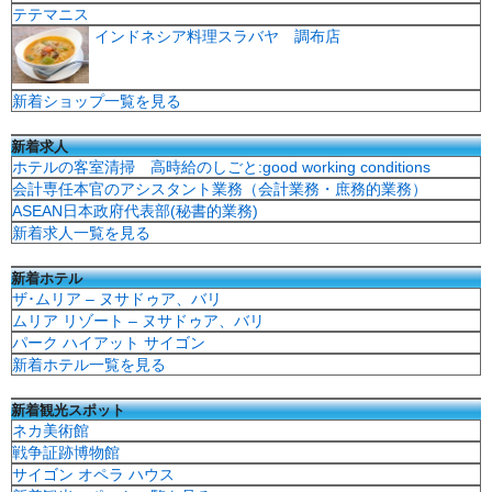
テテマニス
インドネシア料理スラバヤ 調布店
新着ショップ一覧を見る
新着求人
ホテルの客室清掃 高時給のしごと:good working conditions
会計専任本官のアシスタント業務（会計業務・庶務的業務）
ASEAN日本政府代表部(秘書的業務)
新着求人一覧を見る
新着ホテル
ザ･ムリア – ヌサドゥア、バリ
ムリア リゾート – ヌサドゥア、バリ
パーク ハイアット サイゴン
新着ホテル一覧を見る
新着観光スポット
ネカ美術館
戦争証跡博物館
サイゴン オペラ ハウス