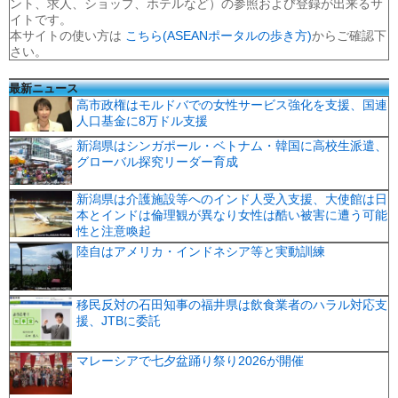
ント、求人、ショップ、ホテルなど）の参照および登録が出来るサ
イトです。
本サイトの使い方は
こちら(ASEANポータルの歩き方)
からご確認下
さい。
最新ニュース
高市政権はモルドバでの女性サービス強化を支援、国連
人口基金に8万ドル支援
新潟県はシンガポール・ベトナム・韓国に高校生派遣、
グローバル探究リーダー育成
新潟県は介護施設等へのインド人受入支援、大使館は日
本とインドは倫理観が異なり女性は酷い被害に遭う可能
性と注意喚起
陸自はアメリカ・インドネシア等と実動訓練
移民反対の石田知事の福井県は飲食業者のハラル対応支
援、JTBに委託
マレーシアで七夕盆踊り祭り2026が開催