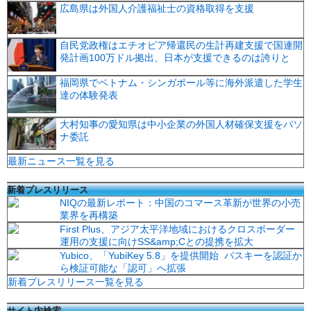
広島県は外国人介護福祉士の資格取得を支援
自民党政権はエチオピア帰還民の生計再建支援で国連開
発計画100万ドル拠出、日本が支援できるのは誇りと
福岡県でベトナム・シンガポール等に海外派遣した学生
達の体験発表
大村知事の愛知県は中小企業の外国人材確保支援をパソ
ナ委託
最新ニュース一覧を見る
新着プレスリリース
NIQの最新レポート：中国のコマース革新が世界の小売
業界を再構築
First Plus、アジア太平洋地域におけるクロスボーダー
運用の支援に向けSS&amp;Cとの提携を拡大
Yubico、「YubiKey 5.8」を提供開始 パスキーを認証か
ら検証可能な「認可」へ拡張
新着プレスリリース一覧を見る
サイト内検索