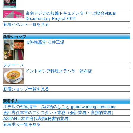
東南アジアの短編ドキュメンタリー上映会Visual
Documentary Project 2016
新着イベント一覧を見る
新着ショップ
淡路梅薫堂 江井工場
テテマニス
インドネシア料理スラバヤ 調布店
新着ショップ一覧を見る
新着求人
ホテルの客室清掃 高時給のしごと:good working conditions
会計専任本官のアシスタント業務（会計業務・庶務的業務）
ASEAN日本政府代表部(秘書的業務)
新着求人一覧を見る