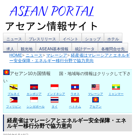
コ
ニュース
プレスリリース
イベント
ショップ
ホテル
求人
観光地
ASEAN基本情報
統計データ
各種問合せ先
ン
HOME
>
ニュース
>
マレーシア
>
経産省はマレーシアとエネルギ
ー安全保障・エネルギー移行分野で協力意向
テ
ン
アセアン10カ国情報
国・地域毎の情報はクリックして下さ
い
ツ
ブルネイ
カンボジア
インドネシア
ラオス
マレーシア
ミャンマー
へ
ス
フィリピン
シンガポール
タイ
ベトナム
アセアン
キ
経産省はマレーシアとエネルギー安全保障・エネ
ルギー移行分野で協力意向
ッ
2026年6月18日