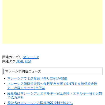
関連カテゴリ
マレーシア
関連タグ
政治
,
経済
マレーシア関連ニュース
マレーシアで七夕盆踊り祭り2026が開催
マレーシア低所得者層へ食料配布支援で9.4万ドル無償資金協
力、冷蔵トラック2台供与
経産省はマレーシアとエネルギー安全保障・エネルギー移行分野
で協力意向
厚労省はマレーシアと医療機器規制で協力へ