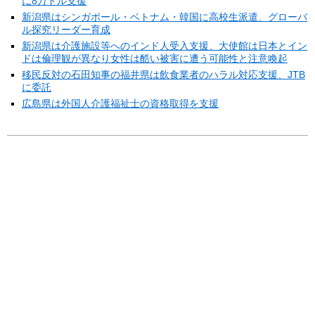
に8万ドル支援
新潟県はシンガポール・ベトナム・韓国に高校生派遣、グローバ
ル探究リーダー育成
新潟県は介護施設等へのインド人受入支援、大使館は日本とイン
ドは倫理観が異なり女性は酷い被害に遭う可能性と注意喚起
移民反対の石田知事の福井県は飲食業者のハラル対応支援、JTB
に委託
広島県は外国人介護福祉士の資格取得を支援