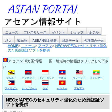
コ
ニュース
プレスリリース
イベント
ショップ
ホテル
求人
観光地
ASEAN基本情報
統計データ
各種問合せ先
ン
HOME
>
ニュース
>
アセアン
>
NECがAPECのセキュリティ強化
のため顔認証ソフトを提供
テ
ン
アセアン10カ国情報
国・地域毎の情報はクリックして下さ
い
ツ
ブルネイ
カンボジア
インドネシア
ラオス
マレーシア
ミャンマー
へ
ス
フィリピン
シンガポール
タイ
ベトナム
アセアン
キ
NECがAPECのセキュリティ強化のため顔認証ソ
フトを提供
ッ
2016年12月1日