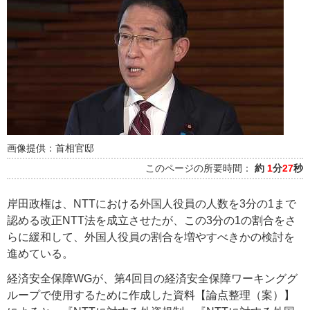
画像提供：首相官邸
このページの所要時間：
約
1
分
27
秒
岸田政権は、NTTにおける外国人役員の人数を3分の1まで
認める改正NTT法を成立させたが、この3分の1の割合をさ
らに緩和して、外国人役員の割合を増やすべきかの検討を
進めている。
経済安全保障WGが、第4回目の経済安全保障ワーキンググ
ループで使用するために作成した資料【論点整理（案）】