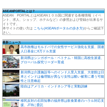
ASEANPORTALとは？
ASEAN PORTALとはASEAN１０カ国に関連する各種情報（イベ
ント、求人、ショップ、ホテルなど）の参照および登録が出来るサ
イトです。
本サイトの使い方は
こちら(ASEANポータルの歩き方)
からご確認下
さい。
最新ニュース
高市政権はモルドバでの女性サービス強化を支援、国連
人口基金に8万ドル支援
新潟県はシンガポール・ベトナム・韓国に高校生派遣、
グローバル探究リーダー育成
新潟県は介護施設等へのインド人受入支援、大使館は日
本とインドは倫理観が異なり女性は酷い被害に遭う可能
性と注意喚起
陸自はアメリカ・インドネシア等と実動訓練
移民反対の石田知事の福井県は飲食業者のハラル対応支
援、JTBに委託