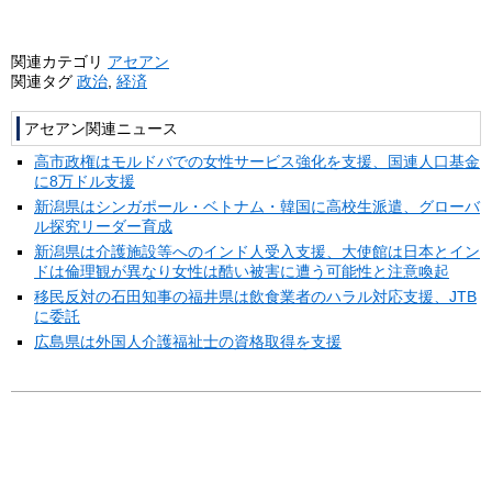
関連カテゴリ
アセアン
関連タグ
政治
,
経済
アセアン関連ニュース
高市政権はモルドバでの女性サービス強化を支援、国連人口基金
に8万ドル支援
新潟県はシンガポール・ベトナム・韓国に高校生派遣、グローバ
ル探究リーダー育成
新潟県は介護施設等へのインド人受入支援、大使館は日本とイン
ドは倫理観が異なり女性は酷い被害に遭う可能性と注意喚起
移民反対の石田知事の福井県は飲食業者のハラル対応支援、JTB
に委託
広島県は外国人介護福祉士の資格取得を支援