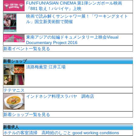
FUN!FUN!ASIAN CINEMA 第1弾シンガポール映画
『881 歌え！パパイヤ』上映
映画で読み解くサンシャワー展！「ワーキングタイト
ル」国立新美術館で開催
東南アジアの短編ドキュメンタリー上映会Visual
Documentary Project 2016
新着イベント一覧を見る
新着ショップ
淡路梅薫堂 江井工場
テテマニス
インドネシア料理スラバヤ 調布店
新着ショップ一覧を見る
新着求人
ホテルの客室清掃 高時給のしごと:good working conditions