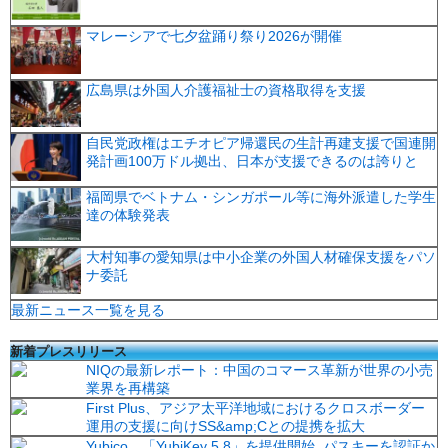
マレーシアで七夕盆踊り祭り2026が開催
広島県は外国人介護福祉士の資格取得を支援
自民党政権はエチオピア帰還民の生計再建支援で国連開
発計画100万ドル拠出、日本が支援できるのは誇りと
福岡県でベトナム・シンガポール等に海外派遣した学生
達の体験発表
大村知事の愛知県は中小企業の外国人材確保支援をパソ
ナ委託
最新ニュース一覧を見る
新着プレスリリース
NIQの最新レポート：中国のコマース革新が世界の小売
業界を再構築
First Plus、アジア太平洋地域におけるクロスボーダー
運用の支援に向けSS&amp;Cとの提携を拡大
Yubico、「YubiKey 5.8」を提供開始 パスキーを認証か