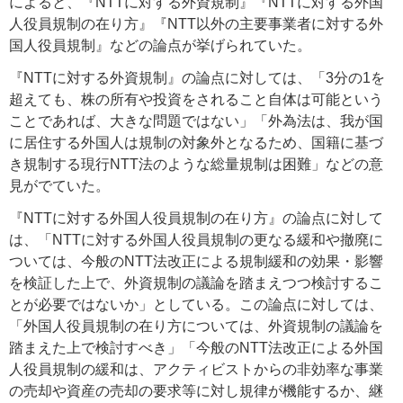
によると、『NTTに対する外資規制』『NTTに対する外国
人役員規制の在り方』『NTT以外の主要事業者に対する外
国人役員規制』などの論点が挙げられていた。
『NTTに対する外資規制』の論点に対しては、「3分の1を
超えても、株の所有や投資をされること自体は可能という
ことであれば、大きな問題ではない」「外為法は、我が国
に居住する外国人は規制の対象外となるため、国籍に基づ
き規制する現行NTT法のような総量規制は困難」などの意
見がでていた。
『NTTに対する外国人役員規制の在り方』の論点に対して
は、「NTTに対する外国人役員規制の更なる緩和や撤廃に
ついては、今般のNTT法改正による規制緩和の効果・影響
を検証した上で、外資規制の議論を踏まえつつ検討するこ
とが必要ではないか」としている。この論点に対しては、
「外国人役員規制の在り方については、外資規制の議論を
踏まえた上で検討すべき」「今般のNTT法改正による外国
人役員規制の緩和は、アクティビストからの非効率な事業
の売却や資産の売却の要求等に対し規律が機能するか、継