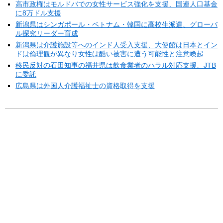
高市政権はモルドバでの女性サービス強化を支援、国連人口基金
に8万ドル支援
新潟県はシンガポール・ベトナム・韓国に高校生派遣、グローバ
ル探究リーダー育成
新潟県は介護施設等へのインド人受入支援、大使館は日本とイン
ドは倫理観が異なり女性は酷い被害に遭う可能性と注意喚起
移民反対の石田知事の福井県は飲食業者のハラル対応支援、JTB
に委託
広島県は外国人介護福祉士の資格取得を支援