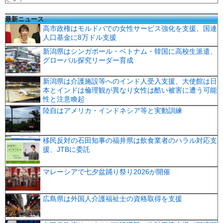
最新ニュース
高市政権はモルドバでの女性サービス強化を支援、国連
人口基金に8万ドル支援
新潟県はシンガポール・ベトナム・韓国に高校生派遣、
グローバル探究リーダー育成
新潟県は介護施設等へのインド人受入支援、大使館は日
本とインドは倫理観が異なり女性は酷い被害に遭う可能
性と注意喚起
陸自はアメリカ・インドネシア等と実動訓練
移民反対の石田知事の福井県は飲食業者のハラル対応支
援、JTBに委託
マレーシアで七夕盆踊り祭り2026が開催
広島県は外国人介護福祉士の資格取得を支援