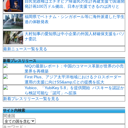
自民党政権はエチオピア帰還民の生計再建支援で国連開
発計画100万ドル拠出、日本が支援できるのは誇りと
福岡県でベトナム・シンガポール等に海外派遣した学生
達の体験発表
大村知事の愛知県は中小企業の外国人材確保支援をパソ
ナ委託
最新ニュース一覧を見る
新着プレスリリース
NIQの最新レポート：中国のコマース革新が世界の小売
業界を再構築
First Plus、アジア太平洋地域におけるクロスボーダー
運用の支援に向けSS&amp;Cとの提携を拡大
Yubico、「YubiKey 5.8」を提供開始 パスキーを認証か
ら検証可能な「認可」へ拡張
新着プレスリリース一覧を見る
サイト内検索
関連国
キーワード：