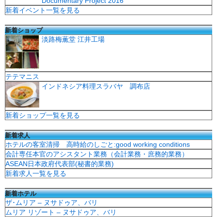
Documentary Project 2016
新着イベント一覧を見る
新着ショップ
淡路梅薫堂 江井工場
テテマニス
インドネシア料理スラバヤ 調布店
新着ショップ一覧を見る
新着求人
ホテルの客室清掃 高時給のしごと:good working conditions
会計専任本官のアシスタント業務（会計業務・庶務的業務）
ASEAN日本政府代表部(秘書的業務)
新着求人一覧を見る
新着ホテル
ザ･ムリア – ヌサドゥア、バリ
ムリア リゾート – ヌサドゥア、バリ