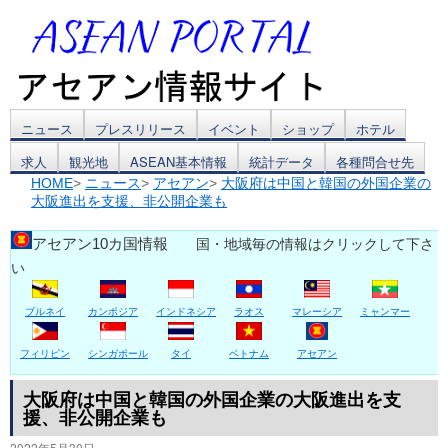
コ
ニュース
プレスリリース
イベント
ショップ
ホテル
求人
観光地
ASEAN基本情報
統計データ
各種問合せ先
ン
HOME
>
ニュース
>
アセアン
>
大阪府は中国と韓国の外国企業の
大阪進出を支援、非公開企業も
テ
ン
アセアン10カ国情報
国・地域毎の情報はクリックして下さ
い
ツ
ブルネイ
カンボジア
インドネシア
ラオス
マレーシア
ミャンマー
へ
ス
フィリピン
シンガポール
タイ
ベトナム
アセアン
キ
大阪府は中国と韓国の外国企業の大阪進出を支
援、非公開企業も
ッ
2022年5月30日