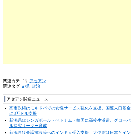
関連カテゴリ
アセアン
関連タグ
支援
,
政治
アセアン関連ニュース
高市政権はモルドバでの女性サービス強化を支援、国連人口基金
に8万ドル支援
新潟県はシンガポール・ベトナム・韓国に高校生派遣、グローバ
ル探究リーダー育成
新潟県は介護施設等へのインド人受入支援、大使館は日本とイン