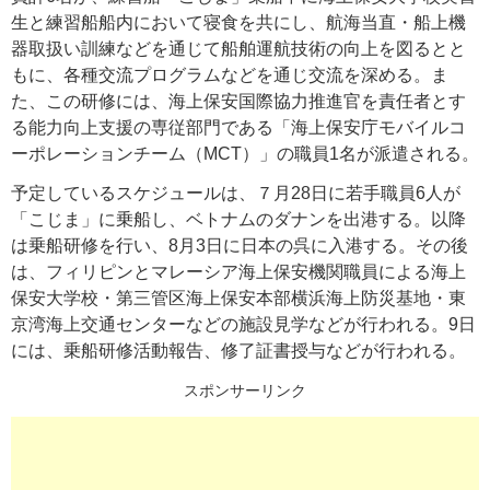
生と練習船船内において寝食を共にし、航海当直・船上機
器取扱い訓練などを通じて船舶運航技術の向上を図るとと
もに、各種交流プログラムなどを通じ交流を深める。ま
た、この研修には、海上保安国際協力推進官を責任者とす
る能力向上支援の専従部門である「海上保安庁モバイルコ
ーポレーションチーム（MCT）」の職員1名が派遣される。
予定しているスケジュールは、７月28日に若手職員6人が
「こじま」に乗船し、ベトナムのダナンを出港する。以降
は乗船研修を行い、8月3日に日本の呉に入港する。その後
は、フィリピンとマレーシア海上保安機関職員による海上
保安大学校・第三管区海上保安本部横浜海上防災基地・東
京湾海上交通センターなどの施設見学などが行われる。9日
には、乗船研修活動報告、修了証書授与などが行われる。
スポンサーリンク