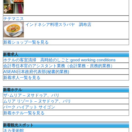
テテマニス
インドネシア料理スラバヤ 調布店
新着ショップ一覧を見る
新着求人
ホテルの客室清掃 高時給のしごと:good working conditions
会計専任本官のアシスタント業務（会計業務・庶務的業務）
ASEAN日本政府代表部(秘書的業務)
新着求人一覧を見る
新着ホテル
ザ･ムリア – ヌサドゥア、バリ
ムリア リゾート – ヌサドゥア、バリ
パーク ハイアット サイゴン
新着ホテル一覧を見る
新着観光スポット
ネカ美術館