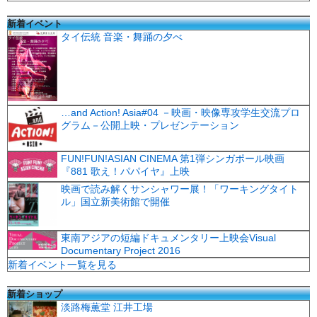
新着イベント
タイ伝統 音楽・舞踊の夕べ
…and Action! Asia#04 －映画・映像専攻学生交流プロ
グラム－公開上映・プレゼンテーション
FUN!FUN!ASIAN CINEMA 第1弾シンガポール映画
『881 歌え！パパイヤ』上映
映画で読み解くサンシャワー展！「ワーキングタイト
ル」国立新美術館で開催
東南アジアの短編ドキュメンタリー上映会Visual
Documentary Project 2016
新着イベント一覧を見る
新着ショップ
淡路梅薫堂 江井工場