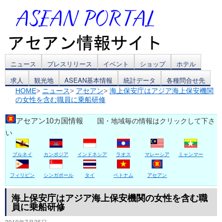
コ
ニュース
プレスリリース
イベント
ショップ
ホテル
求人
観光地
ASEAN基本情報
統計データ
各種問合せ先
ン
HOME
>
ニュース
>
アセアン
>
海上保安庁はアジア海上保安機関
の女性を含む職員に乗船研修
テ
ン
アセアン10カ国情報
国・地域毎の情報はクリックして下さ
い
ツ
ブルネイ
カンボジア
インドネシア
ラオス
マレーシア
ミャンマー
へ
ス
フィリピン
シンガポール
タイ
ベトナム
アセアン
キ
海上保安庁はアジア海上保安機関の女性を含む職
員に乗船研修
ッ
2019年7月25日