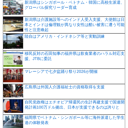
新潟県はシンガポール・ベトナム・韓国に高校生派遣、
グローバル探究リーダー育成
新潟県は介護施設等へのインド人受入支援、大使館は日
本とインドは倫理観が異なり女性は酷い被害に遭う可能
性と注意喚起
陸自はアメリカ・インドネシア等と実動訓練
移民反対の石田知事の福井県は飲食業者のハラル対応支
援、JTBに委託
マレーシアで七夕盆踊り祭り2026が開催
広島県は外国人介護福祉士の資格取得を支援
自民党政権はエチオピア帰還民の生計再建支援で国連開
発計画100万ドル拠出、日本が支援できるのは誇りと
福岡県でベトナム・シンガポール等に海外派遣した学生
達の体験発表