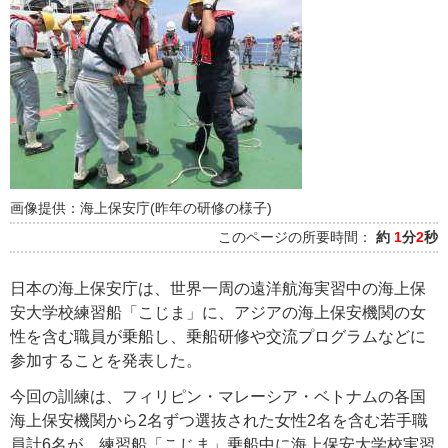
画像提供：海上保安庁(昨年の研修の様子)
このページの所要時間：
約
1
分
2
秒
日本の海上保安庁は、世界一周の遠洋航海実習中の海上保
安大学校練習船「こじま」に、アジアの海上保安機関の女
性を含む職員が乗船し、乗船研修や交流プログラムなどに
参加することを発表した。
今回の訓練は、フィリピン・マレーシア・ベトナムの各国
海上保安機関から2名ずつ選抜された女性2名を含む若手職
員計6名が、練習船「こじま」乗船中に海上保安大学校実習