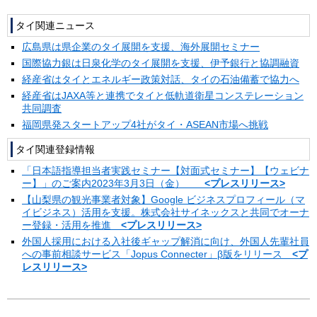
タイ関連ニュース
広島県は県企業のタイ展開を支援、海外展開セミナー
国際協力銀は日泉化学のタイ展開を支援、伊予銀行と協調融資
経産省はタイとエネルギー政策対話、タイの石油備蓄で協力へ
経産省はJAXA等と連携でタイと低軌道衛星コンステレーション
共同調査
福岡県発スタートアップ4社がタイ・ASEAN市場へ挑戦
タイ関連登録情報
「日本語指導担当者実践セミナー【対面式セミナー】【ウェビナ
ー】」のご案内2023年3月3日（金）
<プレスリリース>
【山梨県の観光事業者対象】Google ビジネスプロフィール（マ
イビジネス）活用を支援。株式会社サイネックスと共同でオーナ
ー登録・活用を推進
<プレスリリース>
外国人採用における入社後ギャップ解消に向け、外国人先輩社員
への事前相談サービス「Jopus Connecter」β版をリリース
<プ
レスリリース>