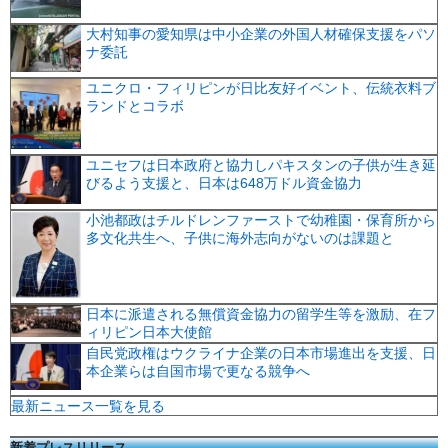
大村知事の愛知県は中小企業の外国人材確保支援をパソ
ナ委託
ユニクロ・フィリピンが日比友好イベント、伝統衣料ブ
ランドとコラボ
ユニセフは日本政府と協力しパキスタンの子供が生き延
びるよう支援と、日本は648万ドル資金協力
小池都政はチルドレンファーストで幼稚園・保育所から
多文化共生へ、子供に海外志向がないのは課題と
日本に派遣される無償資金協力の留学生等を激励、在フ
ィリピン日本大使館
自民党政権はウクライナ企業の日本市場進出を支援、日
本企業らは自国市場で更なる競争へ
最新ニュース一覧を見る
新着プレスリリース