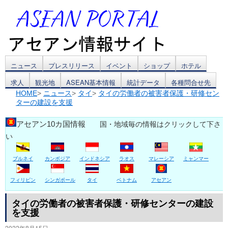
コ
ニュース
プレスリリース
イベント
ショップ
ホテル
求人
観光地
ASEAN基本情報
統計データ
各種問合せ先
ン
HOME
>
ニュース
>
タイ
>
タイの労働者の被害者保護・研修セン
ターの建設を支援
テ
ン
アセアン10カ国情報
国・地域毎の情報はクリックして下さ
い
ツ
ブルネイ
カンボジア
インドネシア
ラオス
マレーシア
ミャンマー
へ
ス
フィリピン
シンガポール
タイ
ベトナム
アセアン
キ
タイの労働者の被害者保護・研修センターの建設
を支援
ッ
2022年8月15日