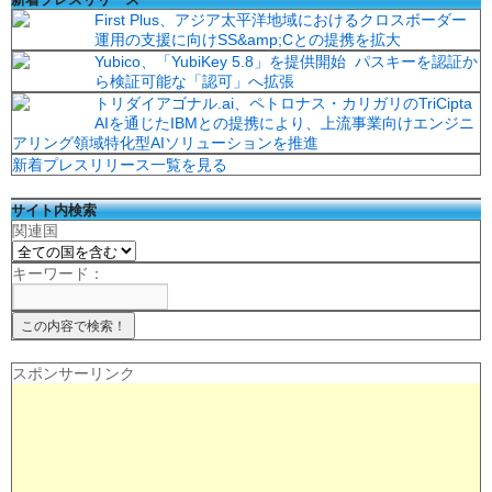
First Plus、アジア太平洋地域におけるクロスボーダー
運用の支援に向けSS&amp;Cとの提携を拡大
Yubico、「YubiKey 5.8」を提供開始 パスキーを認証か
ら検証可能な「認可」へ拡張
トリダイアゴナル.ai、ペトロナス・カリガリのTriCipta
AIを通じたIBMとの提携により、上流事業向けエンジニ
アリング領域特化型AIソリューションを推進
新着プレスリリース一覧を見る
サイト内検索
関連国
キーワード：
スポンサーリンク