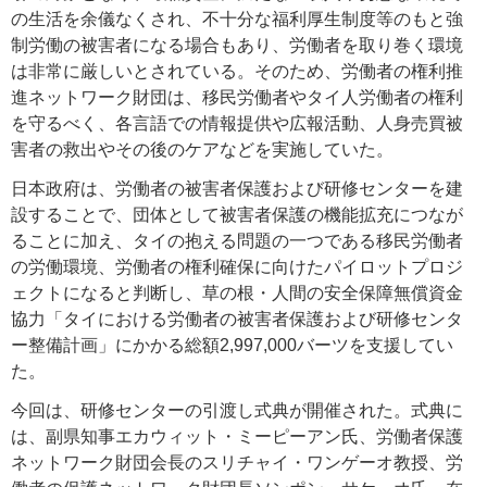
の生活を余儀なくされ、不十分な福利厚生制度等のもと強
制労働の被害者になる場合もあり、労働者を取り巻く環境
は非常に厳しいとされている。そのため、労働者の権利推
進ネットワーク財団は、移民労働者やタイ人労働者の権利
を守るべく、各言語での情報提供や広報活動、人身売買被
害者の救出やその後のケアなどを実施していた。
日本政府は、労働者の被害者保護および研修センターを建
設することで、団体として被害者保護の機能拡充につなが
ることに加え、タイの抱える問題の一つである移民労働者
の労働環境、労働者の権利確保に向けたパイロットプロジ
ェクトになると判断し、草の根・人間の安全保障無償資金
協力「タイにおける労働者の被害者保護および研修センタ
ー整備計画」にかかる総額2,997,000バーツを支援してい
た。
今回は、研修センターの引渡し式典が開催された。式典に
は、副県知事エカウィット・ミーピーアン氏、労働者保護
ネットワーク財団会長のスリチャイ・ワンゲーオ教授、労