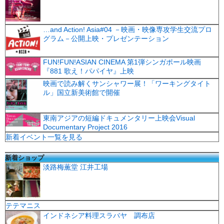
…and Action! Asia#04 －映画・映像専攻学生交流プロ
グラム－公開上映・プレゼンテーション
FUN!FUN!ASIAN CINEMA 第1弾シンガポール映画
『881 歌え！パパイヤ』上映
映画で読み解くサンシャワー展！「ワーキングタイト
ル」国立新美術館で開催
東南アジアの短編ドキュメンタリー上映会Visual
Documentary Project 2016
新着イベント一覧を見る
新着ショップ
淡路梅薫堂 江井工場
テテマニス
インドネシア料理スラバヤ 調布店