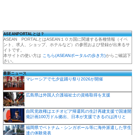
ASEANPORTALとは？
ASEAN PORTALとはASEAN１０カ国に関連する各種情報（イベ
ント、求人、ショップ、ホテルなど）の参照および登録が出来るサ
イトです。
本サイトの使い方は
こちら(ASEANポータルの歩き方)
からご確認下
さい。
最新ニュース
マレーシアで七夕盆踊り祭り2026が開催
広島県は外国人介護福祉士の資格取得を支援
自民党政権はエチオピア帰還民の生計再建支援で国連開
発計画100万ドル拠出、日本が支援できるのは誇りと
福岡県でベトナム・シンガポール等に海外派遣した学生
達の体験発表