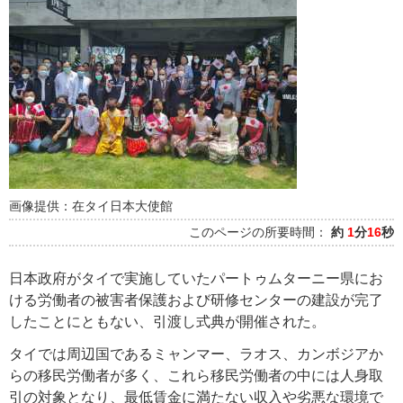
画像提供：在タイ日本大使館
このページの所要時間：
約
1
分
16
秒
日本政府がタイで実施していたパートゥムターニー県にお
ける労働者の被害者保護および研修センターの建設が完了
したことにともない、引渡し式典が開催された。
タイでは周辺国であるミャンマー、ラオス、カンボジアか
らの移民労働者が多く、これら移民労働者の中には人身取
引の対象となり、最低賃金に満たない収入や劣悪な環境で