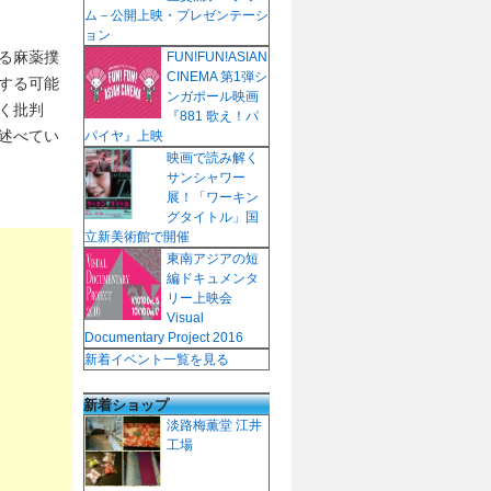
ム－公開上映・プレゼンテーシ
ョン
る麻薬撲
FUN!FUN!ASIAN
CINEMA 第1弾シ
する可能
ンガポール映画
く批判
『881 歌え！パ
述べてい
パイヤ』上映
映画で読み解く
サンシャワー
展！「ワーキン
グタイトル」国
立新美術館で開催
東南アジアの短
編ドキュメンタ
リー上映会
Visual
Documentary Project 2016
新着イベント一覧を見る
新着ショップ
淡路梅薫堂 江井
工場