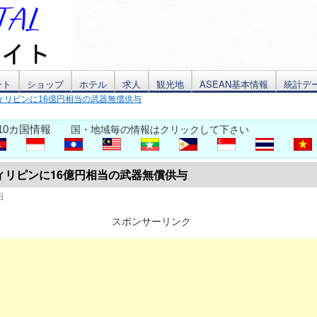
ント
ショップ
ホテル
求人
観光地
ASEAN基本情報
統計デ
ィリピンに16億円相当の武器無償供与
10カ国情報
国・地域毎の情報はクリックして下さい
ィリピンに16億円相当の武器無償供与
日
スポンサーリンク