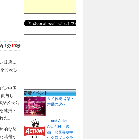
約
1
分
13
秒
ン政府に
とを発表し
ピン中国
新着イベント
を供与し、
タイ伝統 音楽・
事が述べら
舞踊の夕べ
を逮捕・
れた。
…and Action!
Asia#04 －映
終的な契
画・映像専攻学
た武器が
生交流プログラ