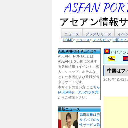
コ
ニュース
プレスリリース
イベ
HOME
>
ニュース
>
フィリピン
>
中国はフ
ン
ASEANPORTALとは？
アセアン
テ
ASEAN PORTALとは
ASEAN１０カ国に関連す
ン
る各種情報（イベント、求
中国はフ
人、ショップ、ホテルな
ツ
ど）の参照および登録が出
2016年12月21
来るサイトです。
本サイトの使い方は
こちら
へ
(ASEANポータルの歩き方)
からご確認下さい。
ス
最新ニュース
キ
高市政権はモ
ルドバでの女
ッ
性サービス強