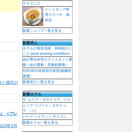
テテマニス
インドネシア料
理スラバヤ 調
布店
新着ショップ一覧を見る
新着求人
ホテルの客室清掃 高時給のし
ごと:good working conditions
会計専任本官のアシスタント業
務（会計業務・庶務的業務）
ASEAN日本政府代表部(秘書的
業務)
新着求人一覧を見る
猿と描写の
新着ホテル
ザ･ムリア – ヌサドゥア、バリ
ムリア リゾート – ヌサドゥ
ア、バリ
締結
<プレ
パーク ハイアット サイゴン
新着ホテル一覧を見る
23年3月