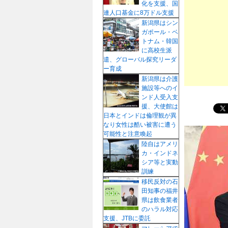
化を支援、国
プ
連人口基金に8万ドル支援
新潟県はシン
ガポール・ベ
トナム・韓国
に高校生派
遣、グローバル探究リーダ
ー育成
新潟県は介護
施設等へのイ
ンド人受入支
援、大使館は
日本とインドは倫理観が異
なり女性は酷い被害に遭う
可能性と注意喚起
陸自はアメリ
カ・インドネ
シア等と実動
訓練
移民反対の石
田知事の福井
県は飲食業者
のハラル対応
支援、JTBに委託