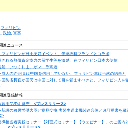
リ
フィリピン
援
,
政治
,
軍事
関連ニュース
・フィリピンが日比友好イベント、伝統衣料ブランドとコラボ
遣される無償資金協力の留学生等を激励、在フィリピン日本大使館
習船「いつくしま」がマニラ寄港
ン成人の約64％は中国を信用していない、フィリピン軍は当然の結果と
ン国防省長官が国民は中国に対して目を覚ますべきと、フィリピン人を
で
関連登録情報
教育用DVDを発売
<プレスリリース>
ン新設の移民労働大臣と意見交換 実習生送出機関連合体と改訂覚書を
>
指導担当者実践セミナー【対面式セミナー】【ウェビナー】」のご案内20
金）
<プレスリリース>