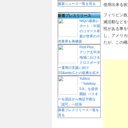
最新ニュース一覧を見る
使用出来る状
フィリピン政
新着プレスリリース
NIQの最新レ
滅活動などを
ポート：中国
性がある事を
のコマース革
し、アメリカ
新が世界の小
売業界を再構築
たが、この構
First Plus、
アジア太平洋
地域における
クロスボーダ
ー運用の支援に向け
SS&amp;Cとの提携を拡大
Yubico、
「YubiKey
5.8」を提供
開始 パスキ
ーを認証から検証可能な
「認可」へ拡張
新着プレスリリース一覧を
見る