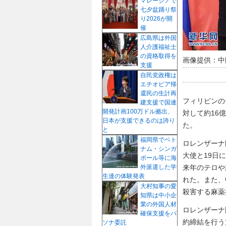
マレーシアで
七夕盆踊り祭
り2026が開
催
広島県は外国
人介護福祉士
の資格取得を
画像提供：中
支援
自民党政権は
エチオピア帰
還民の生計再
フィリピンの
建支援で国連
開発計画100万ドル拠出、
対して約16
日本が支援できるのは誇り
た。
と
福岡県でベト
ロレンザーナ
ナム・シンガ
大使と19日
ポール等に海
来年のテロや
外派遣した学
生達の体験発表
れた。また、
大村知事の愛
殺害する麻薬
知県は中小企
業の外国人材
ロレンザーナ
確保支援をパ
約締結を行う
ソナ委託