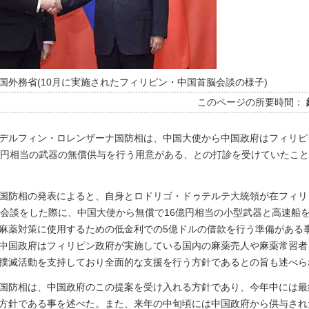
国外務省(10月に実施されたフィリピン・中国首脳会談の様子)
このページの所要時間：
デルフィン・ロレンザーナ国防相は、中国大使から中国政府はフィリピ
億円相当の武器の無償供与を行う用意がある、との打診を受けていたこ
国防相の発表によると、自身とロドリゴ・ドゥテルテ大統領が在フィリ
に会談をした際に、中国大使から無償で16億円相当の小型武器と高速船
麻薬対策に使用するための低金利での5億ドルの借款を行う準備がある
中国政府はフィリピン政府が実施している国内の麻薬売人や麻薬常習者
撲滅活動を支持しており全面的な支援を行う方針であるとの旨も述べら
国防相は、中国政府のこの提案を受け入れる方針であり、今年中には最
方針である事を述べた。また、来年の中旬頃には中国政府から供与され