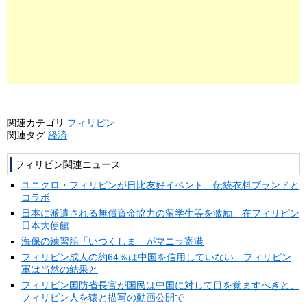
関連カテゴリ
フィリピン
関連タグ
経済
フィリピン関連ニュース
ユニクロ・フィリピンが日比友好イベント、伝統衣料ブランドと
コラボ
日本に派遣される無償資金協力の留学生等を激励、在フィリピン
日本大使館
海保の練習船「いつくしま」がマニラ寄港
フィリピン成人の約64％は中国を信用していない、フィリピン
軍は当然の結果と
フィリピン国防省長官が国民は中国に対して目を覚ますべきと、
フィリピン人を猿と描写の動画公開で