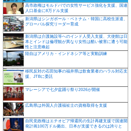
高市政権はモルドバでの女性サービス強化を支援、国連
人口基金に8万ドル支援
新潟県はシンガポール・ベトナム・韓国に高校生派遣、
グローバル探究リーダー育成
新潟県は介護施設等へのインド人受入支援、大使館は日
本とインドは倫理観が異なり女性は酷い被害に遭う可能
性と注意喚起
陸自はアメリカ・インドネシア等と実動訓練
移民反対の石田知事の福井県は飲食業者のハラル対応支
援、JTBに委託
マレーシアで七夕盆踊り祭り2026が開催
広島県は外国人介護福祉士の資格取得を支援
自民党政権はエチオピア帰還民の生計再建支援で国連開
発計画100万ドル拠出、日本が支援できるのは誇りと