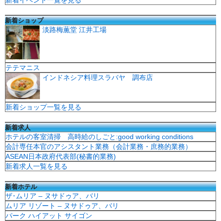
新着ショップ
淡路梅薫堂 江井工場
テテマニス
インドネシア料理スラバヤ 調布店
新着ショップ一覧を見る
新着求人
ホテルの客室清掃 高時給のしごと:good working conditions
会計専任本官のアシスタント業務（会計業務・庶務的業務）
ASEAN日本政府代表部(秘書的業務)
新着求人一覧を見る
新着ホテル
ザ･ムリア – ヌサドゥア、バリ
ムリア リゾート – ヌサドゥア、バリ
パーク ハイアット サイゴン