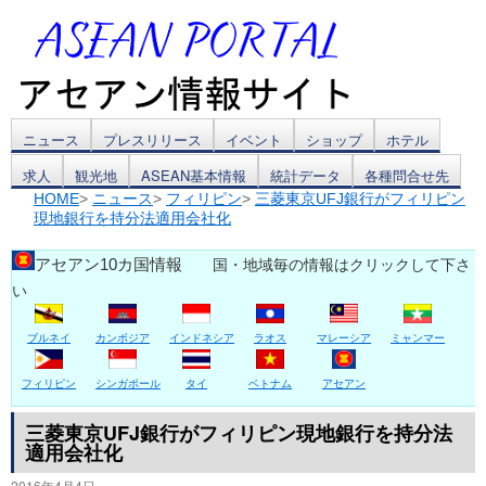
コ
ニュース
プレスリリース
イベント
ショップ
ホテル
求人
観光地
ASEAN基本情報
統計データ
各種問合せ先
ン
HOME
>
ニュース
>
フィリピン
>
三菱東京UFJ銀行がフィリピン
現地銀行を持分法適用会社化
テ
ン
アセアン10カ国情報
国・地域毎の情報はクリックして下さ
い
ツ
ブルネイ
カンボジア
インドネシア
ラオス
マレーシア
ミャンマー
へ
ス
フィリピン
シンガポール
タイ
ベトナム
アセアン
キ
三菱東京UFJ銀行がフィリピン現地銀行を持分法
適用会社化
ッ
2016年4月4日