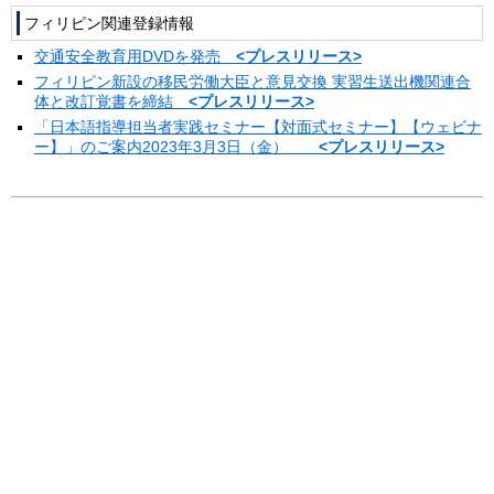
フィリピン関連登録情報
交通安全教育用DVDを発売
<プレスリリース>
フィリピン新設の移民労働大臣と意見交換 実習生送出機関連合
体と改訂覚書を締結
<プレスリリース>
「日本語指導担当者実践セミナー【対面式セミナー】【ウェビナ
ー】」のご案内2023年3月3日（金）
<プレスリリース>