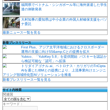
福岡県でベトナム・シンガポール等に海外派遣した学生
達の体験発表
大村知事の愛知県は中小企業の外国人材確保支援をパソ
ナ委託
最新ニュース一覧を見る
新着プレスリリース
First Plus、アジア太平洋地域におけるクロスボーダー
運用の支援に向けSS&amp;Cとの提携を拡大
Yubico、「YubiKey 5.8」を提供開始 パスキーを認証か
ら検証可能な「認可」へ拡張
トリダイアゴナル.ai、ペトロナス・カリガリのTriCipta
AIを通じたIBMとの提携により、上流事業向けエンジニ
アリング領域特化型AIソリューションを推進
新着プレスリリース一覧を見る
サイト内検索
関連国
キーワード：