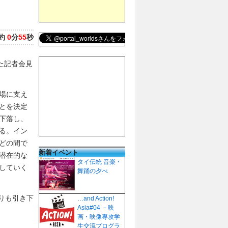
約
0
分
55
秒
た記者会見
場に支え
とを決定
下落し、
る。イン
どの間で
新着イベント
潜在的な
タイ伝統 音楽・
していく
舞踊の夕べ
よりも引き下
…and Action!
Asia#04 －映
画・映像専攻学
生交流プログラ