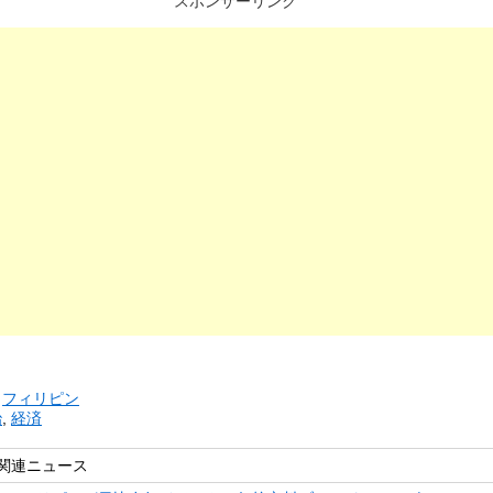
スポンサーリンク
リ
フィリピン
治
,
経済
関連ニュース