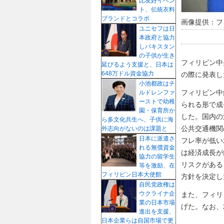
比友好イベン
ト、伝統衣料
ブランドとコラボ
画像提供：フ
ユニセフは日
本政府と協力
しパキスタン
の子供が生き
フィリピン中
延びるよう支援と、日本は
648万ドル資金協力
の際に発表し
小池都政はチ
フィリピン中
ルドレンファ
ーストで幼稚
られる形で成
園・保育所か
した。国内の
ら多文化共生へ、子供に海
公共交通機関
外志向がないのは課題と
日本に派遣さ
フレ率が低い
れる無償資金
は経済成長が
協力の留学生
リスクがある
等を激励、在
フィリピン日本大使館
方針を決定し
自民党政権は
ウクライナ企
また、フィリピ
業の日本市場
げた。なお、2
進出を支援、
日本企業らは自国市場で更