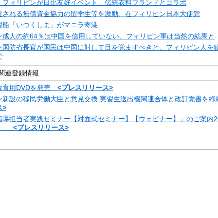
・フィリピンが日比友好イベント、伝統衣料ブランドとコラボ
遣される無償資金協力の留学生等を激励、在フィリピン日本大使館
習船「いつくしま」がマニラ寄港
ン成人の約64％は中国を信用していない、フィリピン軍は当然の結果と
ン国防省長官が国民は中国に対して目を覚ますべきと、フィリピン人を
で
関連登録情報
教育用DVDを発売
<プレスリリース>
ン新設の移民労働大臣と意見交換 実習生送出機関連合体と改訂覚書を
>
指導担当者実践セミナー【対面式セミナー】【ウェビナー】」のご案内20
金）
<プレスリリース>