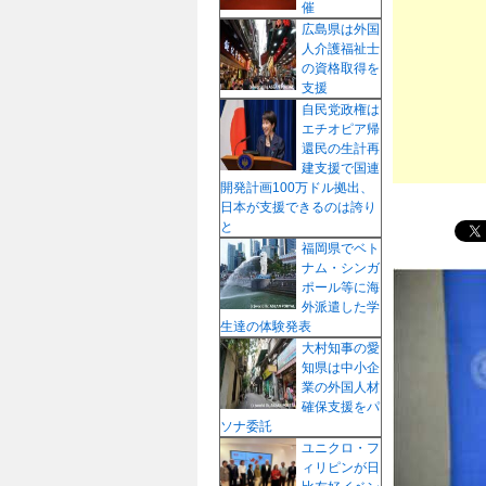
催
プ
広島県は外国
人介護福祉士
の資格取得を
支援
自民党政権は
エチオピア帰
還民の生計再
建支援で国連
開発計画100万ドル拠出、
日本が支援できるのは誇り
と
福岡県でベト
ナム・シンガ
ポール等に海
外派遣した学
生達の体験発表
大村知事の愛
知県は中小企
業の外国人材
確保支援をパ
ソナ委託
ユニクロ・フ
ィリピンが日