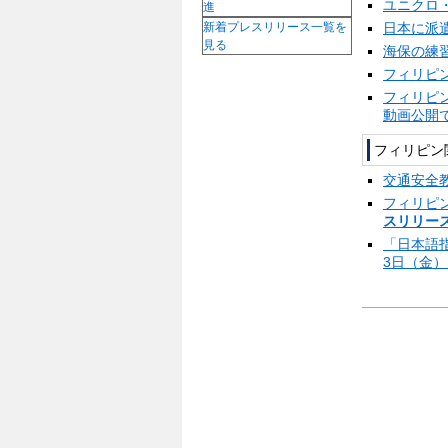
ユニクロ
進
日本に派
新着プレスリリース一覧を
見る
海保の練
フィリピ
フィリピ
動画公開
フィリピン
交通安全
フィリピ
スリリース
「日本語
3日（