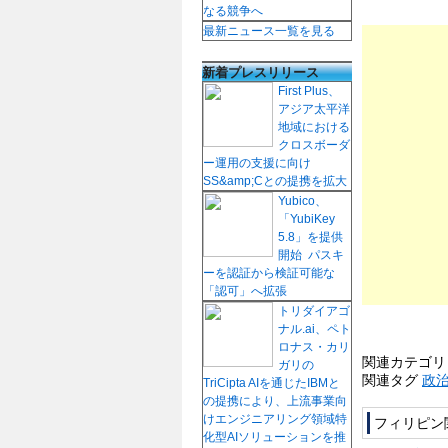
なる競争へ
最新ニュース一覧を見る
新着プレスリリース
First Plus、
アジア太平洋
地域における
クロスボーダ
ー運用の支援に向け
SS&amp;Cとの提携を拡大
Yubico、
「YubiKey
5.8」を提供
開始 パスキ
ーを認証から検証可能な
「認可」へ拡張
トリダイアゴ
ナル.ai、ペト
ロナス・カリ
関連カテゴ
ガリの
関連タグ
政
TriCipta AIを通じたIBMと
の提携により、上流事業向
けエンジニアリング領域特
フィリピン
化型AIソリューションを推