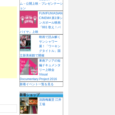
ム－公開上映・プレゼンテーシ
ョン
FUN!FUN!ASIAN
CINEMA 第1弾シ
ンガポール映画
『881 歌え！パ
パイヤ』上映
映画で読み解く
サンシャワー
展！「ワーキン
グタイトル」国
立新美術館で開催
東南アジアの短
編ドキュメンタ
リー上映会
Visual
Documentary Project 2016
新着イベント一覧を見る
新着ショップ
淡路梅薫堂 江井
工場