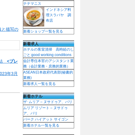
テテマニス
インドネシア料
理スラバヤ 調
布店
猿と描写の
新着ショップ一覧を見る
新着求人
ホテルの客室清掃 高時給のし
ごと:good working conditions
締結
<プレ
会計専任本官のアシスタント業
務（会計業務・庶務的業務）
ASEAN日本政府代表部(秘書的
23年3月
業務)
新着求人一覧を見る
新着ホテル
ザ･ムリア – ヌサドゥア、バリ
ムリア リゾート – ヌサドゥ
ア、バリ
パーク ハイアット サイゴン
新着ホテル一覧を見る