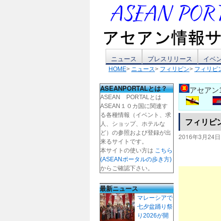
コ
ニュース
プレスリリース
イベ
HOME
>
ニュース
>
フィリピン
>
フィリピ
ン
ASEANPORTALとは？
アセアン
テ
ASEAN PORTALとは
ASEAN１０カ国に関連す
ン
る各種情報（イベント、求
フィリピ
人、ショップ、ホテルな
ツ
ど）の参照および登録が出
2016年3月24日
来るサイトです。
本サイトの使い方は
こちら
へ
(ASEANポータルの歩き方)
からご確認下さい。
ス
最新ニュース
キ
マレーシアで
七夕盆踊り祭
ッ
り2026が開