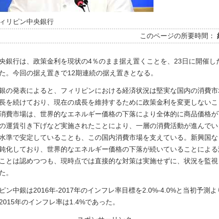
ィリピン中央銀行
このページの所要時間：
央銀行は、政策金利を現状の4％のまま据え置くことを、23日に開催し
た。今回の据え置きで12期連続の据え置きとなる。
銀の発表によると、フィリピンにおける経済状況は堅実な国内の消費市
長を続けており、現在の成長を維持するために政策金利を変更しないこ
消費市場は、世界的なエネルギー価格の下落により全体的に商品価格が
の運賃引き下げなど実施されたことにより、一層の消費活動が進んでい
水準で安定していることも、この国内消費市場を支えている。新興国な
鈍化しており、世界的なエネルギー価格の下落が続いていることによる
ことは認めつつも、現時点では直接的な対策は実施せずに、状況を監視
た。
ン中銀は2016年-2017年のインフレ率目標を2.0%-4.0%と当初予測
015年のインフレ率は1.4%であった。