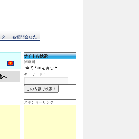
ータ
各種問合せ先
サイト内検索
関連国
キーワード：
携へ
スポンサーリンク