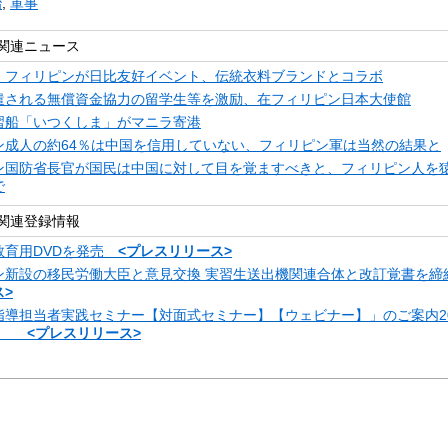
治
,
軍事
関連ニュース
・フィリピンが日比友好イベント、伝統衣料ブランドとコラボ
遣される無償資金協力の留学生等を激励、在フィリピン日本大使館
習船「いつくしま」がマニラ寄港
ン成人の約64％は中国を信用していない、フィリピン軍は当然の結果と
ン国防省長官が国民は中国に対して目を覚ますべきと、フィリピン人を
で
関連登録情報
教育用DVDを発売
<プレスリリース>
ン新設の移民労働大臣と意見交換 実習生送出機関連合体と改訂覚書を
>
指導担当者実践セミナー【対面式セミナー】【ウェビナー】」のご案内20
金）
<プレスリリース>