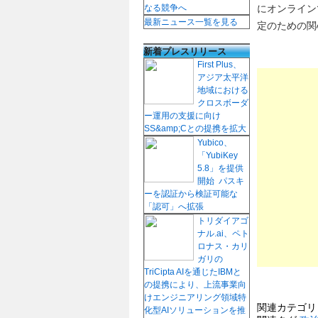
にオンライン
なる競争へ
最新ニュース一覧を見る
定のための関
新着プレスリリース
First Plus、
アジア太平洋
地域における
クロスボーダ
ー運用の支援に向け
SS&amp;Cとの提携を拡大
Yubico、
「YubiKey
5.8」を提供
開始 パスキ
ーを認証から検証可能な
「認可」へ拡張
トリダイアゴ
ナル.ai、ペト
ロナス・カリ
ガリの
TriCipta AIを通じたIBMと
の提携により、上流事業向
けエンジニアリング領域特
関連カテゴ
化型AIソリューションを推