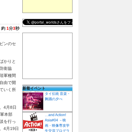
：
約
1
分
3
秒
ピンのセ
ばかりと
防衛協
陸軍種間
自由で開
新着イベント
ていく所
タイ伝統 音楽・
舞踊の夕べ
、4月8日
陸軍本部
…and Action!
Asia#04 －映
談を行っ
画・映像専攻学
4月19日
生交流プログラ