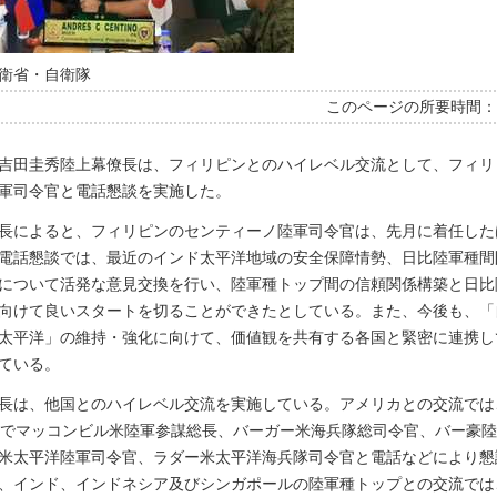
衛省・自衛隊
このページの所要時間
吉田圭秀陸上幕僚長は、フィリピンとのハイレベル交流として、フィリ
軍司令官と電話懇談を実施した。
長によると、フィリピンのセンティーノ陸軍司令官は、先月に着任した
電話懇談では、最近のインド太平洋地域の安全保障情勢、日比陸軍種間
について活発な意見交換を行い、陸軍種トップ間の信頼関係構築と日比
向けて良いスタートを切ることができたとしている。また、今後も、「
太平洋」の維持・強化に向けて、価値観を共有する各国と緊密に連携し
ている。
長は、他国とのハイレベル交流を実施している。アメリカとの交流では
間でマッコンビル米陸軍参謀総長、バーガー米海兵隊総司令官、バー豪
米太平洋陸軍司令官、ラダー米太平洋海兵隊司令官と電話などにより懇
、インド、インドネシア及びシンガポールの陸軍種トップとの交流では、