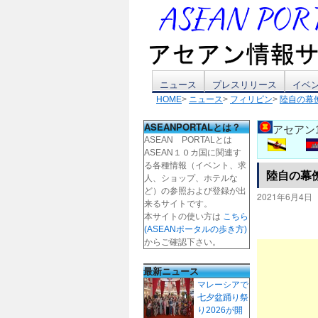
コ
ニュース
プレスリリース
イベ
HOME
>
ニュース
>
フィリピン
>
陸自の幕
ン
ASEANPORTALとは？
アセアン
テ
ASEAN PORTALとは
ASEAN１０カ国に関連す
ン
る各種情報（イベント、求
陸自の幕
人、ショップ、ホテルな
ツ
ど）の参照および登録が出
2021年6月4日
来るサイトです。
本サイトの使い方は
こちら
へ
(ASEANポータルの歩き方)
からご確認下さい。
ス
最新ニュース
キ
マレーシアで
七夕盆踊り祭
ッ
り2026が開