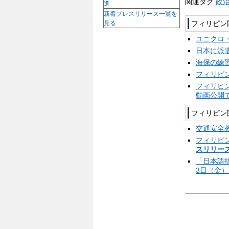
関連タグ
政
進
新着プレスリリース一覧を
フィリピン
見る
ユニクロ
日本に派
海保の練
フィリピ
フィリピ
動画公開
フィリピン
交通安全
フィリピ
スリリース
「日本語
3日（