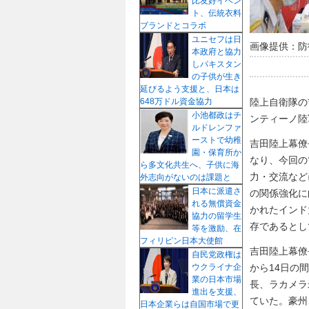
比友好イベン
ト、伝統衣料
ブランドとコラボ
ユニセフは日
画像提供：防
本政府と協力
しパキスタン
の子供が生き
延びるよう支援と、日本は
陸上自衛隊の
648万ドル資金協力
小池都政はチ
ンティーノ陸
ルドレンファ
ーストで幼稚
吉田陸上幕僚
園・保育所か
なり、今回の
ら多文化共生へ、子供に海
力・交流など
外志向がないのは課題と
日本に派遣さ
の関係強化に
れる無償資金
かれたインド
協力の留学生
存であるとし
等を激励、在
フィリピン日本大使館
吉田陸上幕僚
自民党政権は
から14日の
ウクライナ企
業の日本市場
長、ラカメラ
進出を支援、
ていた。豪州
日本企業らは自国市場で更