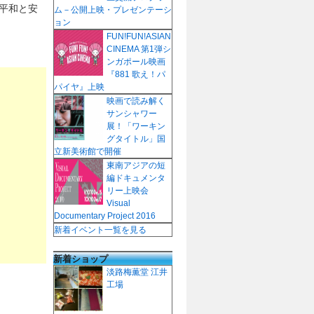
平和と安
ム－公開上映・プレゼンテーシ
ョン
FUN!FUN!ASIAN
CINEMA 第1弾シ
ンガポール映画
『881 歌え！パ
パイヤ』上映
映画で読み解く
サンシャワー
展！「ワーキン
グタイトル」国
立新美術館で開催
東南アジアの短
編ドキュメンタ
リー上映会
Visual
Documentary Project 2016
新着イベント一覧を見る
新着ショップ
淡路梅薫堂 江井
工場