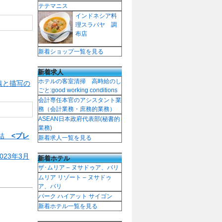
テテマニス
インドネシア料
理スラバヤ 調
布店
新着ショップ一覧を見る
新着求人
ホテルの客室清掃 高時給のし
猿と描写の
ごと:good working conditions
会計専任本官のアシスタント業
務（会計業務・庶務的業務）
ASEAN日本政府代表部(秘書的
業務)
締結
<プレ
新着求人一覧を見る
23年3月
新着ホテル
ザ･ムリア – ヌサドゥア、バリ
ムリア リゾート – ヌサドゥ
ア、バリ
パーク ハイアット サイゴン
新着ホテル一覧を見る