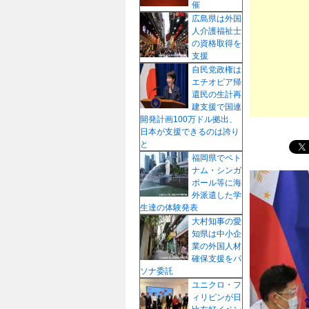
催
プ
広島県は外国
人介護福祉士
の資格取得を
支援
自民党政権は
エチオピア帰
還民の生計再
建支援で国連
開発計画100万ドル拠出、
日本が支援できるのは誇り
と
福岡県でベト
ナム・シンガ
ポール等に海
外派遣した学
生達の体験発表
大村知事の愛
知県は中小企
業の外国人材
確保支援をパ
ソナ委託
ユニクロ・フ
ィリピンが日