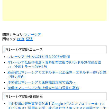
関連カテゴリ
マレーシア
関連タグ
政治
,
経済
マレーシア関連ニュース
マレーシアで七夕盆踊り祭り2026が開催
マレーシア低所得者層へ食料配布支援で9.4万ドル無償資金協
力、冷蔵トラック2台供与
経産省はマレーシアとエネルギー安全保障・エネルギー移行分野
で協力意向
厚労省はマレーシアと医療機器規制で協力へ
海保はマレーシアと海上保安の協力覚書に署名
マレーシア関連登録情報
【山梨県の観光事業者対象】Google ビジネスプロフィール（マ
イビジネス）活用を支援。株式会社サイネックスと共同でオーナ