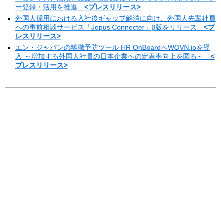
ー登録・活用を推進
<プレスリリース>
外国人採用における入社後ギャップ解消に向け、外国人先輩社員
への事前相談サービス「Jopus Connecter」β版をリリース
<プ
レスリリース>
エン・ジャパンの離職予防ツール HR OnBoardへWOVN.ioを導
入 ～増加する外国人社員の日本企業への定着率向上を図る～
<
プレスリリース>