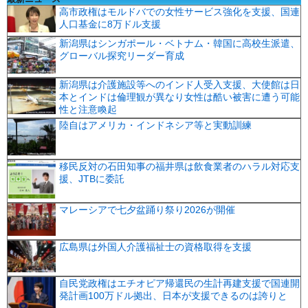
高市政権はモルドバでの女性サービス強化を支援、国連
人口基金に8万ドル支援
新潟県はシンガポール・ベトナム・韓国に高校生派遣、
グローバル探究リーダー育成
新潟県は介護施設等へのインド人受入支援、大使館は日
本とインドは倫理観が異なり女性は酷い被害に遭う可能
性と注意喚起
陸自はアメリカ・インドネシア等と実動訓練
移民反対の石田知事の福井県は飲食業者のハラル対応支
援、JTBに委託
マレーシアで七夕盆踊り祭り2026が開催
広島県は外国人介護福祉士の資格取得を支援
自民党政権はエチオピア帰還民の生計再建支援で国連開
発計画100万ドル拠出、日本が支援できるのは誇りと