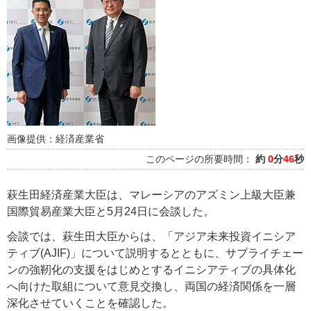
画像提供：経済産業省
このページの所要時間：
約
0
分
46
秒
萩生田経済産業大臣は、マレーシアのアズミン上級大臣兼
国際貿易産業大臣と5月24日に会談した。
会談では、萩生田大臣からは、「アジア未来投資イニシア
ティブ(AJIF)」について説明するとともに、サプライチェー
ンの強靭化の支援をはじめとするイニシアティブの具体化
へ向けた取組について意見交換し、両国の経済関係を一層
深化させていくことを確認した。