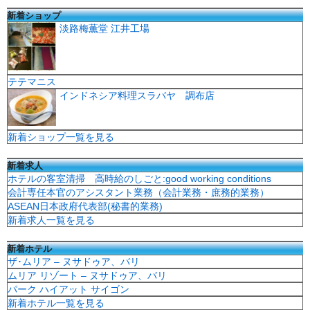
新着ショップ
淡路梅薫堂 江井工場
テテマニス
インドネシア料理スラバヤ 調布店
新着ショップ一覧を見る
新着求人
ホテルの客室清掃 高時給のしごと:good working conditions
会計専任本官のアシスタント業務（会計業務・庶務的業務）
ASEAN日本政府代表部(秘書的業務)
新着求人一覧を見る
新着ホテル
ザ･ムリア – ヌサドゥア、バリ
ムリア リゾート – ヌサドゥア、バリ
パーク ハイアット サイゴン
新着ホテル一覧を見る