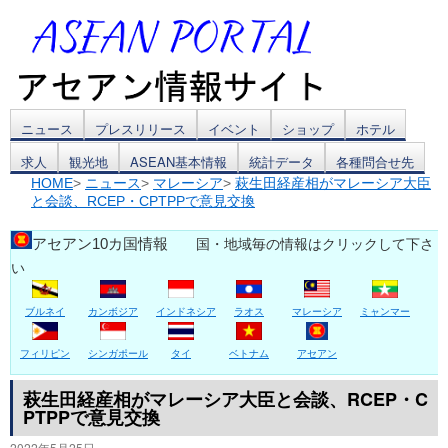
コ
ニュース
プレスリリース
イベント
ショップ
ホテル
求人
観光地
ASEAN基本情報
統計データ
各種問合せ先
ン
HOME
>
ニュース
>
マレーシア
>
萩生田経産相がマレーシア大臣
と会談、RCEP・CPTPPで意見交換
テ
ン
アセアン10カ国情報
国・地域毎の情報はクリックして下さ
い
ツ
ブルネイ
カンボジア
インドネシア
ラオス
マレーシア
ミャンマー
へ
ス
フィリピン
シンガポール
タイ
ベトナム
アセアン
キ
萩生田経産相がマレーシア大臣と会談、RCEP・C
PTPPで意見交換
ッ
2022年5月25日