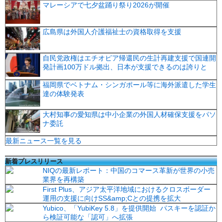
マレーシアで七夕盆踊り祭り2026が開催
広島県は外国人介護福祉士の資格取得を支援
自民党政権はエチオピア帰還民の生計再建支援で国連開
発計画100万ドル拠出、日本が支援できるのは誇りと
福岡県でベトナム・シンガポール等に海外派遣した学生
達の体験発表
大村知事の愛知県は中小企業の外国人材確保支援をパソ
ナ委託
最新ニュース一覧を見る
新着プレスリリース
NIQの最新レポート：中国のコマース革新が世界の小売
業界を再構築
First Plus、アジア太平洋地域におけるクロスボーダー
運用の支援に向けSS&amp;Cとの提携を拡大
Yubico、「YubiKey 5.8」を提供開始 パスキーを認証か
ら検証可能な「認可」へ拡張