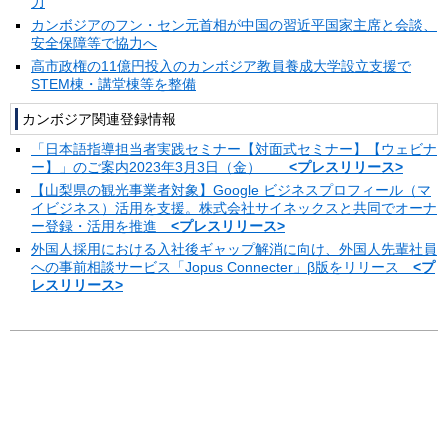
力
カンボジアのフン・セン元首相が中国の習近平国家主席と会談、
安全保障等で協力へ
高市政権の11億円投入のカンボジア教員養成大学設立支援で
STEM棟・講堂棟等を整備
カンボジア関連登録情報
「日本語指導担当者実践セミナー【対面式セミナー】【ウェビナ
ー】」のご案内2023年3月3日（金）
<プレスリリース>
【山梨県の観光事業者対象】Google ビジネスプロフィール（マ
イビジネス）活用を支援。株式会社サイネックスと共同でオーナ
ー登録・活用を推進
<プレスリリース>
外国人採用における入社後ギャップ解消に向け、外国人先輩社員
への事前相談サービス「Jopus Connecter」β版をリリース
<プ
レスリリース>