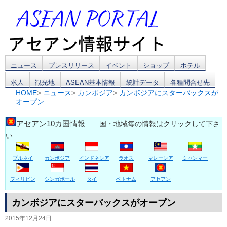
コ
ニュース
プレスリリース
イベント
ショップ
ホテル
求人
観光地
ASEAN基本情報
統計データ
各種問合せ先
ン
HOME
>
ニュース
>
カンボジア
>
カンボジアにスターバックスが
オープン
テ
ン
アセアン10カ国情報
国・地域毎の情報はクリックして下さ
い
ツ
ブルネイ
カンボジア
インドネシア
ラオス
マレーシア
ミャンマー
へ
ス
フィリピン
シンガポール
タイ
ベトナム
アセアン
キ
カンボジアにスターバックスがオープン
2015年12月24日
ッ