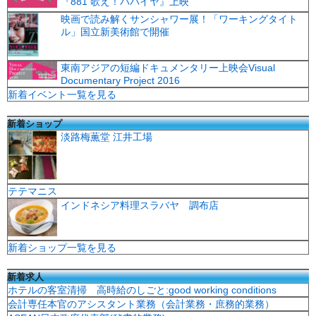
『881 歌え！パパイヤ』上映
映画で読み解くサンシャワー展！「ワーキングタイト
ル」国立新美術館で開催
東南アジアの短編ドキュメンタリー上映会Visual
Documentary Project 2016
新着イベント一覧を見る
新着ショップ
淡路梅薫堂 江井工場
テテマニス
インドネシア料理スラバヤ 調布店
新着ショップ一覧を見る
新着求人
ホテルの客室清掃 高時給のしごと:good working conditions
会計専任本官のアシスタント業務（会計業務・庶務的業務）