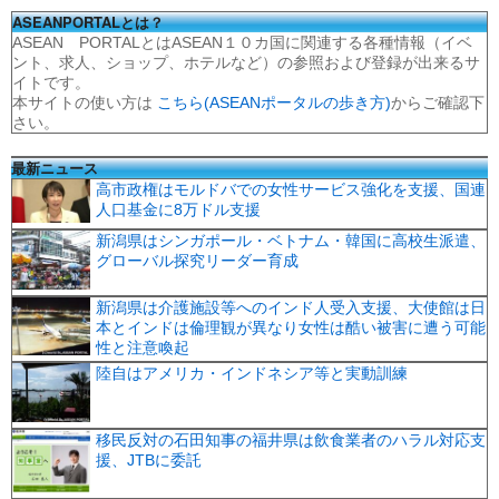
ASEANPORTALとは？
ASEAN PORTALとはASEAN１０カ国に関連する各種情報（イベ
ント、求人、ショップ、ホテルなど）の参照および登録が出来るサ
イトです。
本サイトの使い方は
こちら(ASEANポータルの歩き方)
からご確認下
さい。
最新ニュース
高市政権はモルドバでの女性サービス強化を支援、国連
人口基金に8万ドル支援
新潟県はシンガポール・ベトナム・韓国に高校生派遣、
グローバル探究リーダー育成
新潟県は介護施設等へのインド人受入支援、大使館は日
本とインドは倫理観が異なり女性は酷い被害に遭う可能
性と注意喚起
陸自はアメリカ・インドネシア等と実動訓練
移民反対の石田知事の福井県は飲食業者のハラル対応支
援、JTBに委託