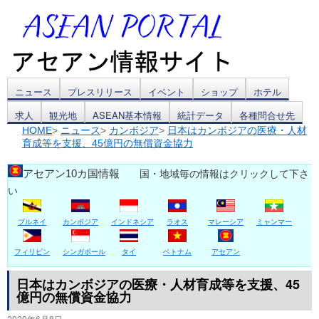
コ
ニュース
プレスリリース
イベント
ショップ
ホテル
求人
観光地
ASEAN基本情報
統計データ
各種問合せ先
ン
HOME
>
ニュース
>
カンボジア
>
日本はカンボジアの医療・人材
育成等を支援、45億円の無償資金協力
テ
ン
アセアン10カ国情報
国・地域毎の情報はクリックして下さ
い
ツ
ブルネイ
カンボジア
インドネシア
ラオス
マレーシア
ミャンマー
へ
ス
フィリピン
シンガポール
タイ
ベトナム
アセアン
キ
日本はカンボジアの医療・人材育成等を支援、45
億円の無償資金協力
ッ
2020年6月8日