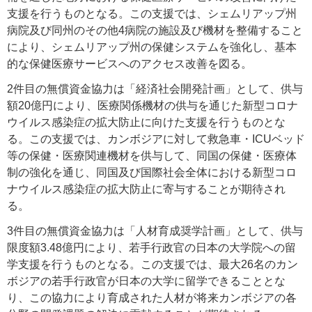
支援を行うものとなる。この支援では、シェムリアップ州
病院及び同州のその他4病院の施設及び機材を整備すること
により、シェムリアップ州の保健システムを強化し、基本
的な保健医療サービスへのアクセス改善を図る。
2件目の無償資金協力は「経済社会開発計画」として、供与
額20億円により、医療関係機材の供与を通じた新型コロナ
ウイルス感染症の拡大防止に向けた支援を行うものとな
る。この支援では、カンボジアに対して救急車・ICUベッド
等の保健・医療関連機材を供与して、同国の保健・医療体
制の強化を通じ、同国及び国際社会全体における新型コロ
ナウイルス感染症の拡大防止に寄与することが期待され
る。
3件目の無償資金協力は「人材育成奨学計画」として、供与
限度額3.48億円により、若手行政官の日本の大学院への留
学支援を行うものとなる。この支援では、最大26名のカン
ボジアの若手行政官が日本の大学に留学できることとな
り、この協力により育成された人材が将来カンボジアの各