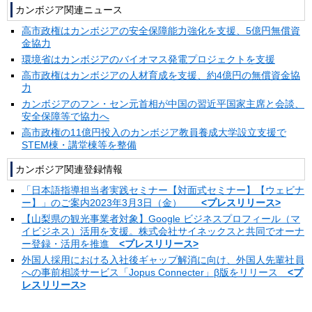
カンボジア関連ニュース
高市政権はカンボジアの安全保障能力強化を支援、5億円無償資
金協力
環境省はカンボジアのバイオマス発電プロジェクトを支援
高市政権はカンボジアの人材育成を支援、約4億円の無償資金協
力
カンボジアのフン・セン元首相が中国の習近平国家主席と会談、
安全保障等で協力へ
高市政権の11億円投入のカンボジア教員養成大学設立支援で
STEM棟・講堂棟等を整備
カンボジア関連登録情報
「日本語指導担当者実践セミナー【対面式セミナー】【ウェビナ
ー】」のご案内2023年3月3日（金）
<プレスリリース>
【山梨県の観光事業者対象】Google ビジネスプロフィール（マ
イビジネス）活用を支援。株式会社サイネックスと共同でオーナ
ー登録・活用を推進
<プレスリリース>
外国人採用における入社後ギャップ解消に向け、外国人先輩社員
への事前相談サービス「Jopus Connecter」β版をリリース
<プ
レスリリース>