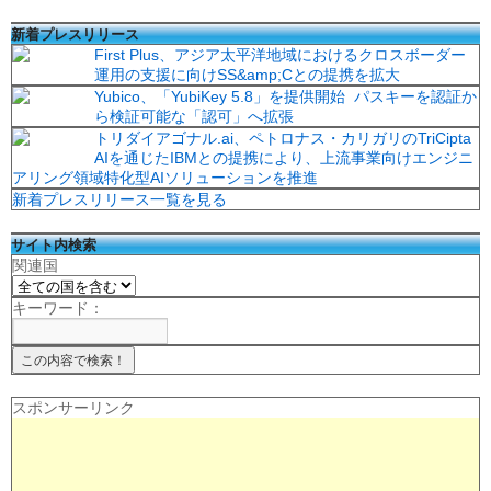
新着プレスリリース
First Plus、アジア太平洋地域におけるクロスボーダー
運用の支援に向けSS&amp;Cとの提携を拡大
Yubico、「YubiKey 5.8」を提供開始 パスキーを認証か
ら検証可能な「認可」へ拡張
トリダイアゴナル.ai、ペトロナス・カリガリのTriCipta
AIを通じたIBMとの提携により、上流事業向けエンジニ
アリング領域特化型AIソリューションを推進
新着プレスリリース一覧を見る
サイト内検索
関連国
キーワード：
スポンサーリンク