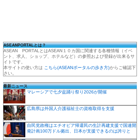
ASEANPORTALとは？
ASEAN PORTALとはASEAN１０カ国に関連する各種情報（イベ
ント、求人、ショップ、ホテルなど）の参照および登録が出来るサ
イトです。
本サイトの使い方は
こちら(ASEANポータルの歩き方)
からご確認下
さい。
最新ニュース
マレーシアで七夕盆踊り祭り2026が開催
広島県は外国人介護福祉士の資格取得を支援
自民党政権はエチオピア帰還民の生計再建支援で国連開
発計画100万ドル拠出、日本が支援できるのは誇りと