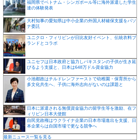
福岡県でベトナム・シンガポール等に海外派遣した学生
達の体験発表
大村知事の愛知県は中小企業の外国人材確保支援をパソ
ナ委託
ユニクロ・フィリピンが日比友好イベント、伝統衣料ブ
ランドとコラボ
ユニセフは日本政府と協力しパキスタンの子供が生き延
びるよう支援と、日本は648万ドル資金協力
小池都政はチルドレンファーストで幼稚園・保育所から
多文化共生へ、子供に海外志向がないのは課題と
日本に派遣される無償資金協力の留学生等を激励、在フ
ィリピン日本大使館
自民党政権はウクライナ企業の日本市場進出を支援、日
本企業らは自国市場で更なる競争へ
最新ニュース一覧を見る