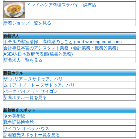
インドネシア料理スラバヤ 調布店
新着ショップ一覧を見る
新着求人
ホテルの客室清掃 高時給のしごと:good working conditions
会計専任本官のアシスタント業務（会計業務・庶務的業務）
ASEAN日本政府代表部(秘書的業務)
新着求人一覧を見る
新着ホテル
ザ･ムリア – ヌサドゥア、バリ
ムリア リゾート – ヌサドゥア、バリ
パーク ハイアット サイゴン
新着ホテル一覧を見る
新着観光スポット
ネカ美術館
戦争証跡博物館
サイゴン オペラ ハウス
新着観光スポット一覧を見る