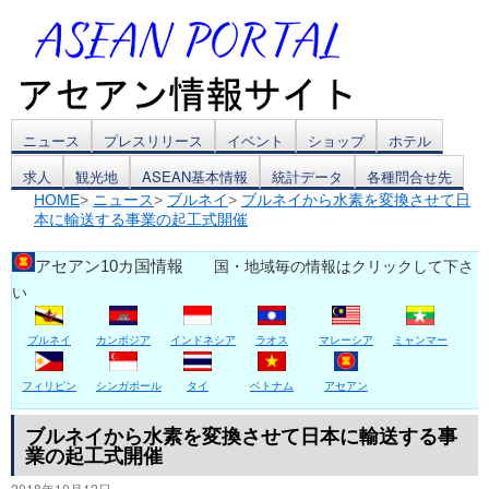
コ
ニュース
プレスリリース
イベント
ショップ
ホテル
求人
観光地
ASEAN基本情報
統計データ
各種問合せ先
ン
HOME
>
ニュース
>
ブルネイ
>
ブルネイから水素を変換させて日
本に輸送する事業の起工式開催
テ
ン
アセアン10カ国情報
国・地域毎の情報はクリックして下さ
い
ツ
ブルネイ
カンボジア
インドネシア
ラオス
マレーシア
ミャンマー
へ
ス
フィリピン
シンガポール
タイ
ベトナム
アセアン
キ
ブルネイから水素を変換させて日本に輸送する事
業の起工式開催
ッ
2018年10月12日