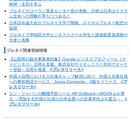
精神・文化を学ぶ
ブルネイのコーラン普及センター長が表敬、大使は日本はイスラ
ム文化への理解が育ちつつあると
日本語弁論大会がブルネイ大学で開催、ロイヤルブルネイ航空が
協賛
ブルネイで早稲田大学ビジネススクール学生と講道館柔道講師が
大使に表敬
ブルネイ関連登録情報
【山梨県の観光事業者対象】Google ビジネスプロフィール（マ
イビジネス）活用を支援。株式会社サイネックスと共同でオーナ
ー登録・活用を推進
<プレスリリース>
外国人採用における入社後ギャップ解消に向け、外国人先輩社員
への事前相談サービス「Jopus Connecter」β版をリリース
<プ
レスリリース>
エン・ジャパンの離職予防ツール HR OnBoardへWOVN.ioを導
入 ～増加する外国人社員の日本企業への定着率向上を図る～
<
プレスリリース>