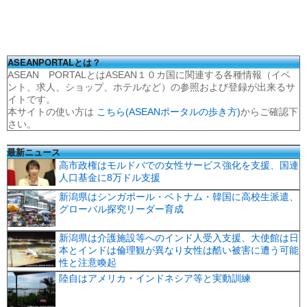
ASEANPORTALとは？
ASEAN PORTALとはASEAN１０カ国に関連する各種情報（イベ
ント、求人、ショップ、ホテルなど）の参照および登録が出来るサ
イトです。
本サイトの使い方は
こちら(ASEANポータルの歩き方)
からご確認下
さい。
最新ニュース
高市政権はモルドバでの女性サービス強化を支援、国連
人口基金に8万ドル支援
新潟県はシンガポール・ベトナム・韓国に高校生派遣、
グローバル探究リーダー育成
新潟県は介護施設等へのインド人受入支援、大使館は日
本とインドは倫理観が異なり女性は酷い被害に遭う可能
性と注意喚起
陸自はアメリカ・インドネシア等と実動訓練