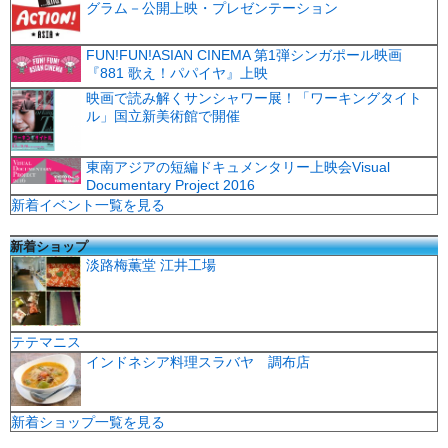
グラム－公開上映・プレゼンテーション
FUN!FUN!ASIAN CINEMA 第1弾シンガポール映画
『881 歌え！パパイヤ』上映
映画で読み解くサンシャワー展！「ワーキングタイト
ル」国立新美術館で開催
東南アジアの短編ドキュメンタリー上映会Visual
Documentary Project 2016
新着イベント一覧を見る
新着ショップ
淡路梅薫堂 江井工場
テテマニス
インドネシア料理スラバヤ 調布店
新着ショップ一覧を見る