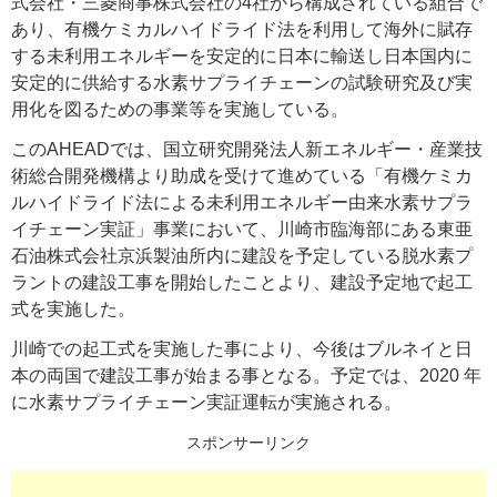
式会社・三菱商事株式会社の4社から構成されている組合で
あり、有機ケミカルハイドライド法を利用して海外に賦存
する未利用エネルギーを安定的に日本に輸送し日本国内に
安定的に供給する水素サプライチェーンの試験研究及び実
用化を図るための事業等を実施している。
このAHEADでは、国立研究開発法人新エネルギー・産業技
術総合開発機構より助成を受けて進めている「有機ケミカ
ルハイドライド法による未利用エネルギー由来水素サプラ
イチェーン実証」事業において、川崎市臨海部にある東亜
石油株式会社京浜製油所内に建設を予定している脱水素プ
ラントの建設工事を開始したことより、建設予定地で起工
式を実施した。
川崎での起工式を実施した事により、今後はブルネイと日
本の両国で建設工事が始まる事となる。予定では、2020 年
に水素サプライチェーン実証運転が実施される。
スポンサーリンク