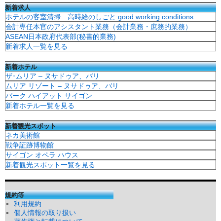
新着求人
ホテルの客室清掃 高時給のしごと:good working conditions
会計専任本官のアシスタント業務（会計業務・庶務的業務）
ASEAN日本政府代表部(秘書的業務)
新着求人一覧を見る
新着ホテル
ザ･ムリア – ヌサドゥア、バリ
ムリア リゾート – ヌサドゥア、バリ
パーク ハイアット サイゴン
新着ホテル一覧を見る
新着観光スポット
ネカ美術館
戦争証跡博物館
サイゴン オペラ ハウス
新着観光スポット一覧を見る
規約等
利用規約
個人情報の取り扱い