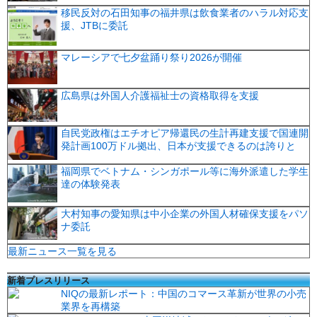
移民反対の石田知事の福井県は飲食業者のハラル対応支
援、JTBに委託
マレーシアで七夕盆踊り祭り2026が開催
広島県は外国人介護福祉士の資格取得を支援
自民党政権はエチオピア帰還民の生計再建支援で国連開
発計画100万ドル拠出、日本が支援できるのは誇りと
福岡県でベトナム・シンガポール等に海外派遣した学生
達の体験発表
大村知事の愛知県は中小企業の外国人材確保支援をパソ
ナ委託
最新ニュース一覧を見る
新着プレスリリース
NIQの最新レポート：中国のコマース革新が世界の小売
業界を再構築