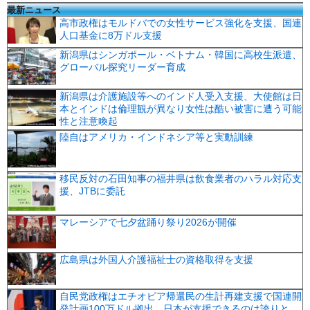
最新ニュース
高市政権はモルドバでの女性サービス強化を支援、国連
人口基金に8万ドル支援
新潟県はシンガポール・ベトナム・韓国に高校生派遣、
グローバル探究リーダー育成
新潟県は介護施設等へのインド人受入支援、大使館は日
本とインドは倫理観が異なり女性は酷い被害に遭う可能
性と注意喚起
陸自はアメリカ・インドネシア等と実動訓練
移民反対の石田知事の福井県は飲食業者のハラル対応支
援、JTBに委託
マレーシアで七夕盆踊り祭り2026が開催
広島県は外国人介護福祉士の資格取得を支援
自民党政権はエチオピア帰還民の生計再建支援で国連開
発計画100万ドル拠出、日本が支援できるのは誇りと