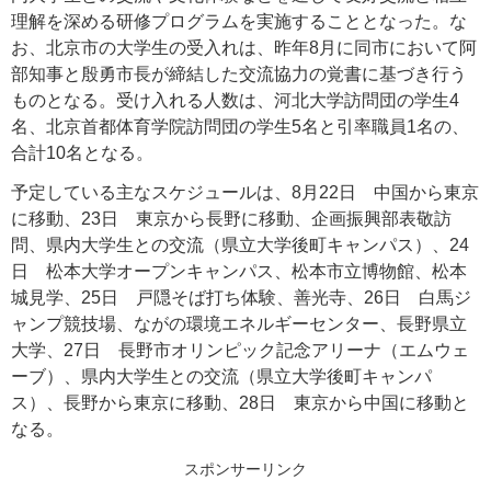
理解を深める研修プログラムを実施することとなった。な
お、北京市の大学生の受入れは、昨年8月に同市において阿
部知事と殷勇市長が締結した交流協力の覚書に基づき行う
ものとなる。受け入れる人数は、河北大学訪問団の学生4
名、北京首都体育学院訪問団の学生5名と引率職員1名の、
合計10名となる。
予定している主なスケジュールは、8月22日 中国から東京
に移動、23日 東京から長野に移動、企画振興部表敬訪
問、県内大学生との交流（県立大学後町キャンパス）、24
日 松本大学オープンキャンパス、松本市立博物館、松本
城見学、25日 戸隠そば打ち体験、善光寺、26日 白馬ジ
ャンプ競技場、ながの環境エネルギーセンター、長野県立
大学、27日 長野市オリンピック記念アリーナ（エムウェ
ーブ）、県内大学生との交流（県立大学後町キャンパ
ス）、長野から東京に移動、28日 東京から中国に移動と
なる。
スポンサーリンク