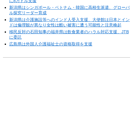
に8万ドル支援
新潟県はシンガポール・ベトナム・韓国に高校生派遣、グローバ
ル探究リーダー育成
新潟県は介護施設等へのインド人受入支援、大使館は日本とイン
ドは倫理観が異なり女性は酷い被害に遭う可能性と注意喚起
移民反対の石田知事の福井県は飲食業者のハラル対応支援、JTB
に委託
広島県は外国人介護福祉士の資格取得を支援