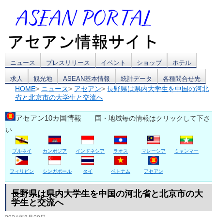
コ
ニュース
プレスリリース
イベント
ショップ
ホテル
求人
観光地
ASEAN基本情報
統計データ
各種問合せ先
ン
HOME
>
ニュース
>
アセアン
>
長野県は県内大学生を中国の河北
省と北京市の大学生と交流へ
テ
ン
アセアン10カ国情報
国・地域毎の情報はクリックして下さ
い
ツ
ブルネイ
カンボジア
インドネシア
ラオス
マレーシア
ミャンマー
へ
ス
フィリピン
シンガポール
タイ
ベトナム
アセアン
キ
長野県は県内大学生を中国の河北省と北京市の大
学生と交流へ
ッ
2024年8月20日