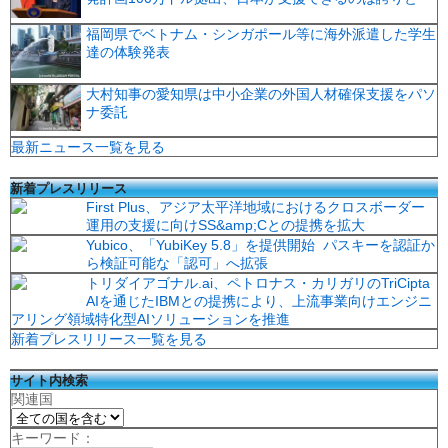
福岡県でベトナム・シンガポール等に海外派遣した学生
達の体験発表
大村知事の愛知県は中小企業の外国人材確保支援をパソ
ナ委託
最新ニュース一覧を見る
新着プレスリリース
First Plus、アジア太平洋地域におけるクロスボーダー
運用の支援に向けSS&amp;Cとの提携を拡大
Yubico、「YubiKey 5.8」を提供開始 パスキーを認証か
ら検証可能な「認可」へ拡張
トリダイアゴナル.ai、ペトロナス・カリガリのTriCipta
AIを通じたIBMとの提携により、上流事業向けエンジニ
アリング領域特化型AIソリューションを推進
新着プレスリリース一覧を見る
サイト内検索
関連国
キーワード：