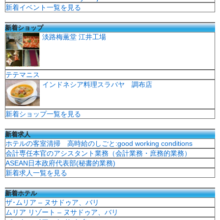
新着イベント一覧を見る
新着ショップ
淡路梅薫堂 江井工場
テテマニス
インドネシア料理スラバヤ 調布店
新着ショップ一覧を見る
新着求人
ホテルの客室清掃 高時給のしごと:good working conditions
会計専任本官のアシスタント業務（会計業務・庶務的業務）
ASEAN日本政府代表部(秘書的業務)
新着求人一覧を見る
新着ホテル
ザ･ムリア – ヌサドゥア、バリ
ムリア リゾート – ヌサドゥア、バリ