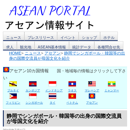
コ
ニュース
プレスリリース
イベント
ショップ
ホテル
求人
観光地
ASEAN基本情報
統計データ
各種問合せ先
ン
HOME
>
ニュース
>
アセアン
>
静岡でシンガポール・韓国等の出
身の国際交流員が母国文化を紹介
テ
ン
アセアン10カ国情報
国・地域毎の情報はクリックして下さ
い
ツ
ブルネイ
カンボジア
インドネシア
ラオス
マレーシア
ミャンマー
へ
ス
フィリピン
シンガポール
タイ
ベトナム
アセアン
キ
静岡でシンガポール・韓国等の出身の国際交流員
が母国文化を紹介
ッ
2019年7月1日