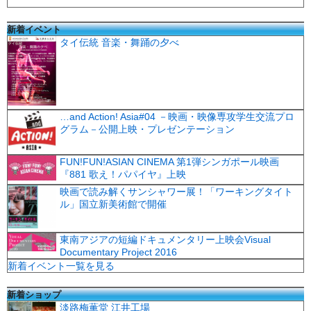
新着イベント
タイ伝統 音楽・舞踊の夕べ
…and Action! Asia#04 －映画・映像専攻学生交流プロ
グラム－公開上映・プレゼンテーション
FUN!FUN!ASIAN CINEMA 第1弾シンガポール映画
『881 歌え！パパイヤ』上映
映画で読み解くサンシャワー展！「ワーキングタイト
ル」国立新美術館で開催
東南アジアの短編ドキュメンタリー上映会Visual
Documentary Project 2016
新着イベント一覧を見る
新着ショップ
淡路梅薫堂 江井工場