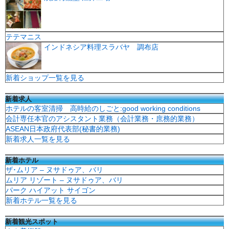
テテマニス
インドネシア料理スラバヤ 調布店
新着ショップ一覧を見る
新着求人
ホテルの客室清掃 高時給のしごと:good working conditions
会計専任本官のアシスタント業務（会計業務・庶務的業務）
ASEAN日本政府代表部(秘書的業務)
新着求人一覧を見る
新着ホテル
ザ･ムリア – ヌサドゥア、バリ
ムリア リゾート – ヌサドゥア、バリ
パーク ハイアット サイゴン
新着ホテル一覧を見る
新着観光スポット