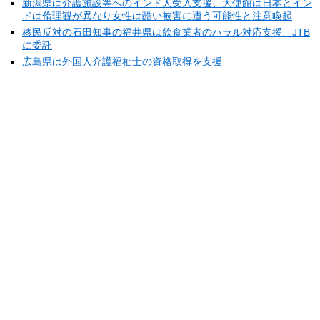
新潟県は介護施設等へのインド人受入支援、大使館は日本とイン
ドは倫理観が異なり女性は酷い被害に遭う可能性と注意喚起
移民反対の石田知事の福井県は飲食業者のハラル対応支援、JTB
に委託
広島県は外国人介護福祉士の資格取得を支援