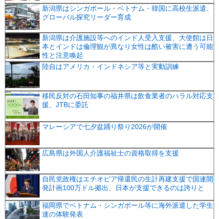
新潟県はシンガポール・ベトナム・韓国に高校生派遣、
グローバル探究リーダー育成
新潟県は介護施設等へのインド人受入支援、大使館は日
本とインドは倫理観が異なり女性は酷い被害に遭う可能
性と注意喚起
陸自はアメリカ・インドネシア等と実動訓練
移民反対の石田知事の福井県は飲食業者のハラル対応支
援、JTBに委託
マレーシアで七夕盆踊り祭り2026が開催
広島県は外国人介護福祉士の資格取得を支援
自民党政権はエチオピア帰還民の生計再建支援で国連開
発計画100万ドル拠出、日本が支援できるのは誇りと
福岡県でベトナム・シンガポール等に海外派遣した学生
達の体験発表