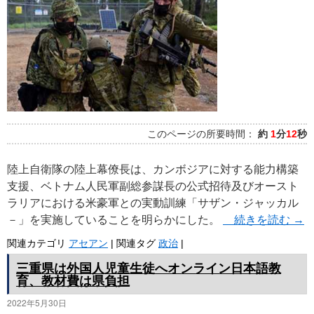
プ
このページの所要時間：
約
1
分
12
秒
陸上自衛隊の陸上幕僚長は、カンボジアに対する能力構築
支援、ベトナム人民軍副総参謀長の公式招待及びオースト
ラリアにおける米豪軍との実動訓練「サザン・ジャッカル
－」を実施していることを明らかにした。
続きを読む
→
関連カテゴリ
アセアン
|
関連タグ
政治
|
三重県は外国人児童生徒へオンライン日本語教
育、教材費は県負担
2022年5月30日