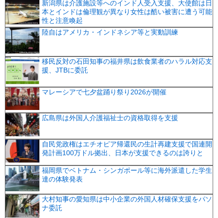
新潟県は介護施設等へのインド人受入支援、大使館は日
本とインドは倫理観が異なり女性は酷い被害に遭う可能
性と注意喚起
陸自はアメリカ・インドネシア等と実動訓練
移民反対の石田知事の福井県は飲食業者のハラル対応支
援、JTBに委託
マレーシアで七夕盆踊り祭り2026が開催
広島県は外国人介護福祉士の資格取得を支援
自民党政権はエチオピア帰還民の生計再建支援で国連開
発計画100万ドル拠出、日本が支援できるのは誇りと
福岡県でベトナム・シンガポール等に海外派遣した学生
達の体験発表
大村知事の愛知県は中小企業の外国人材確保支援をパソ
ナ委託