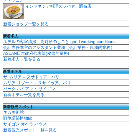
テテマニス
インドネシア料理スラバヤ 調布店
新着ショップ一覧を見る
新着求人
ホテルの客室清掃 高時給のしごと:good working conditions
会計専任本官のアシスタント業務（会計業務・庶務的業務）
ASEAN日本政府代表部(秘書的業務)
新着求人一覧を見る
新着ホテル
ザ･ムリア – ヌサドゥア、バリ
ムリア リゾート – ヌサドゥア、バリ
パーク ハイアット サイゴン
新着ホテル一覧を見る
新着観光スポット
ネカ美術館
戦争証跡博物館
サイゴン オペラ ハウス
新着観光スポット一覧を見る