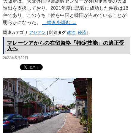
大阪府は、大阪外国企業誘致センターが外国企業等の大阪
進出を支援しており、2021年度に誘致に成功した件数は18
件であり、このうち上位を中国と韓国が占めていることが
明らかになった。
続きを読む
→
関連カテゴリ
アセアン
|
関連タグ
政治
,
経済
|
マレーシアからの在留資格「特定技能」の適正受
入へ
2022年5月30日