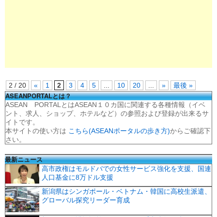
2 / 20
«
1
2
3
4
5
...
10
20
...
»
最後 »
ASEANPORTALとは？
ASEAN PORTALとはASEAN１０カ国に関連する各種情報（イベ
ント、求人、ショップ、ホテルなど）の参照および登録が出来るサ
イトです。
本サイトの使い方は
こちら(ASEANポータルの歩き方)
からご確認下
さい。
最新ニュース
高市政権はモルドバでの女性サービス強化を支援、国連
人口基金に8万ドル支援
新潟県はシンガポール・ベトナム・韓国に高校生派遣、
グローバル探究リーダー育成