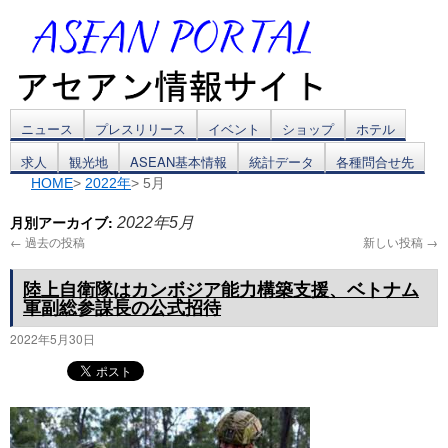
コ
ニュース
プレスリリース
イベント
ショップ
ホテル
求人
観光地
ASEAN基本情報
統計データ
各種問合せ先
ン
HOME
>
2022年
> 5月
テ
月別アーカイブ:
2022年5月
ン
←
過去の投稿
新しい投稿
→
ツ
陸上自衛隊はカンボジア能力構築支援、ベトナム
軍副総参謀長の公式招待
へ
2022年5月30日
ス
キ
ッ