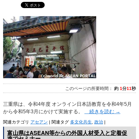
このページの所要時間：
約
1
分
11
秒
三重県は、令和4年度 オンライン日本語教育を令和4年5月
から令和5年3月にかけて実施する。
続きを読む
→
関連カテゴリ
アセアン
|
関連タグ
多文化共生
,
政治
|
富山県はASEAN等からの外国人材受入と定着促
進でセミナー