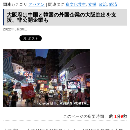
関連カテゴリ
アセアン
|
関連タグ
多文化共生
,
支援
,
政治
,
経済
|
大阪府は中国と韓国の外国企業の大阪進出を支
援、非公開企業も
2022年5月30日
このページの所要時間：
約
1
分
9
秒