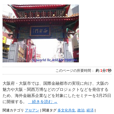
このページの所要時間：
約
1
分
7
秒
大阪府・大阪市では、国際金融都市の実現に向け、大阪の
魅力や大阪・関西万博などのプロジェクトなどを発信する
ため、海外金融系企業などを対象にしたセミナーを3月25日
に開催する。
続きを読む
→
関連カテゴリ
アセアン
|
関連タグ
多文化共生
,
政治
,
経済
|