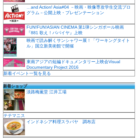
…and Action! Asia#04 －映画・映像専攻学生交流プロ
グラム－公開上映・プレゼンテーション
FUN!FUN!ASIAN CINEMA 第1弾シンガポール映画
『881 歌え！パパイヤ』上映
映画で読み解くサンシャワー展！「ワーキングタイト
ル」国立新美術館で開催
東南アジアの短編ドキュメンタリー上映会Visual
Documentary Project 2016
新着イベント一覧を見る
新着ショップ
淡路梅薫堂 江井工場
テテマニス
インドネシア料理スラバヤ 調布店