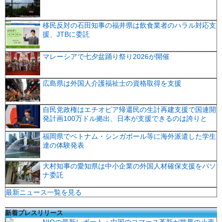
移民反対の石田知事の福井県は飲食業者のハラル対応支
援、JTBに委託
マレーシアで七夕盆踊り祭り2026が開催
広島県は外国人介護福祉士の資格取得を支援
自民党政権はエチオピア帰還民の生計再建支援で国連開
発計画100万ドル拠出、日本が支援できるのは誇りと
福岡県でベトナム・シンガポール等に海外派遣した学生
達の体験発表
大村知事の愛知県は中小企業の外国人材確保支援をパソ
ナ委託
最新ニュース一覧を見る
新着プレスリリース