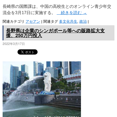
長崎県の国際課は、中国の高校生とのオンライン青少年交
流会を3月17日に実施する。
続きを読む
→
関連カテゴリ
アセアン
|
関連タグ
多文化共生
,
政治
|
長野県は企業のシンガポール等への販路拡大支
援、250万円投入
2022年3月17日