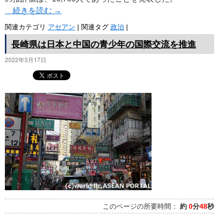
続きを読む
→
関連カテゴリ
アセアン
|
関連タグ
政治
|
長崎県は日本と中国の青少年の国際交流を推進
2022年3月17日
このページの所要時間：
約
0
分
48
秒