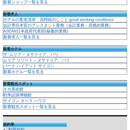
新着ショップ一覧を見る
新着求人
ホテルの客室清掃 高時給のしごと:good working conditions
会計専任本官のアシスタント業務（会計業務・庶務的業務）
ASEAN日本政府代表部(秘書的業務)
新着求人一覧を見る
新着ホテル
ザ･ムリア – ヌサドゥア、バリ
ムリア リゾート – ヌサドゥア、バリ
パーク ハイアット サイゴン
新着ホテル一覧を見る
新着観光スポット
ネカ美術館
戦争証跡博物館
サイゴン オペラ ハウス
新着観光スポット一覧を見る
規約等
利用規約