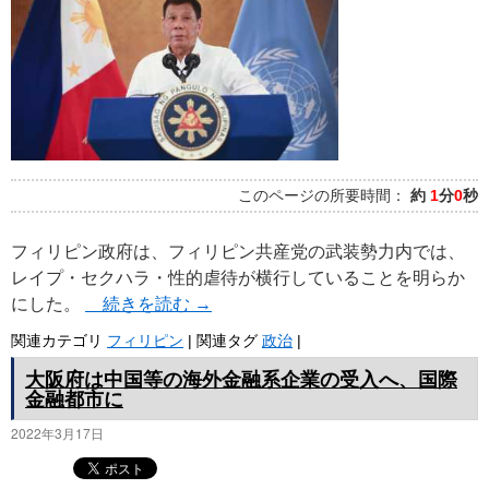
プ
このページの所要時間：
約
1
分
0
秒
フィリピン政府は、フィリピン共産党の武装勢力内では、
レイプ・セクハラ・性的虐待が横行していることを明らか
にした。
続きを読む
→
関連カテゴリ
フィリピン
|
関連タグ
政治
|
大阪府は中国等の海外金融系企業の受入へ、国際
金融都市に
2022年3月17日