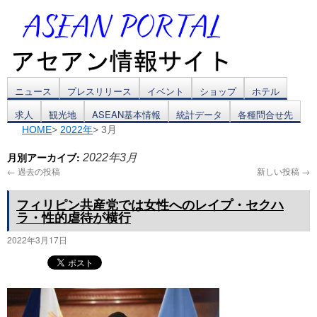
コ
ニュース
プレスリリース
イベント
ショップ
ホテル
求人
観光地
ASEAN基本情報
統計データ
各種問合せ先
ン
HOME
>
2022年
> 3月
テ
月別アーカイブ:
2022年3月
ン
←
過去の投稿
新しい投稿
→
ツ
フィリピン共産党では女性へのレイプ・セクハ
ラ・性的虐待が横行
へ
2022年3月17日
ス
キ
ッ