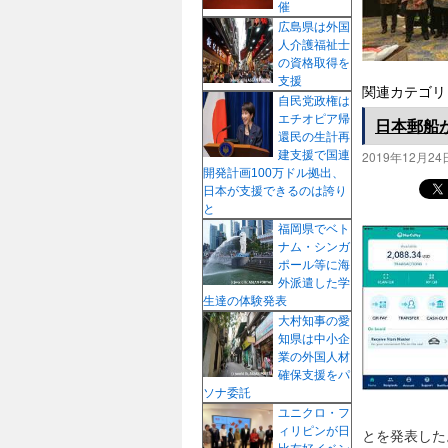
催
プ
広島県は外国
人介護福祉士
の資格取得を
支援
関連カテゴリ
自民党政権は
エチオピア帰
日本郵船
還民の生計再
2019年12月24
建支援で国連
開発計画100万ドル拠出、
日本が支援できるのは誇り
と
福岡県でベト
ナム・シンガ
ポール等に海
外派遣した学
生達の体験発表
大村知事の愛
知県は中小企
業の外国人材
確保支援をパ
ソナ委託
ユニクロ・フ
ィリピンが日
とを発表し