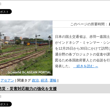
日
このページの所要時間：
日本の国土交通省は、赤羽一嘉国土
がインドネシア・ミャンマー・シン
を12月25日から30日にかけて訪問
通分野の各プロジェクトの促進や課
図るため各国政府要人との会談を行
発表した。
続きを読む
→
アセアン
|
関連タグ
政治
,
経済
,
運輸
|
防災・災害対応能力の強化を支援
日