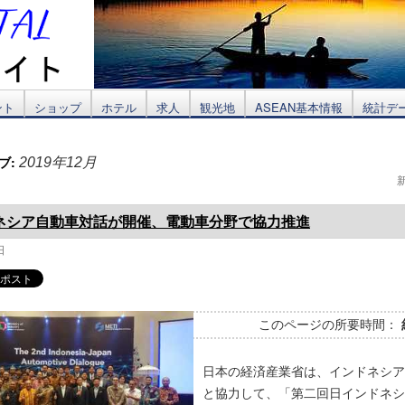
ント
ショップ
ホテル
求人
観光地
ASEAN基本情報
統計デ
ブ:
2019年12月
ネシア自動車対話が開催、電動車分野で協力推進
日
このページの所要時間：
日本の経済産業省は、インドネシア
と協力して、「第二回日インドネシ