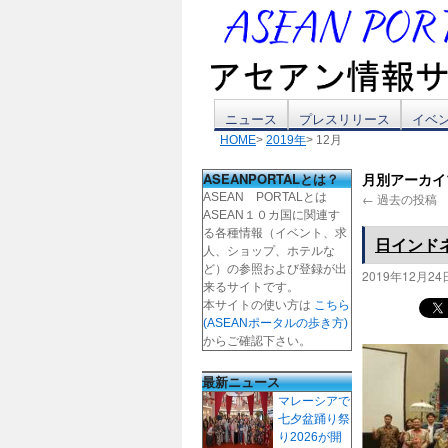
コ
ニュース
プレスリリース
イベ
HOME
>
2019年
> 12月
ン
ASEANPORTALとは？
月別アーカイ
テ
ASEAN PORTALとは
←
過去の投稿
ASEAN１０カ国に関連す
ン
る各種情報（イベント、求
日インド
人、ショップ、ホテルな
ツ
ど）の参照および登録が出
2019年12月24
来るサイトです。
本サイトの使い方は
こちら
へ
(ASEANポータルの歩き方)
からご確認下さい。
ス
最新ニュース
キ
マレーシアで
七夕盆踊り祭
ッ
り2026が開