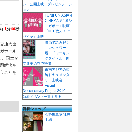
ム－公開上映・プレゼンテーシ
ョン
FUN!FUN!ASIAN
CINEMA 第1弾シ
ンガポール映画
約
1
分
40
秒
『881 歌え！パ
パイヤ』上映
映画で読み解く
交通大臣
サンシャワー
ガポール
展！「ワーキン
し、国土交
グタイトル」国
立新美術館で開催
題解決を
東南アジアの短
うことを
編ドキュメンタ
リー上映会
Visual
Documentary Project 2016
新着イベント一覧を見る
新着ショップ
淡路梅薫堂 江井
工場