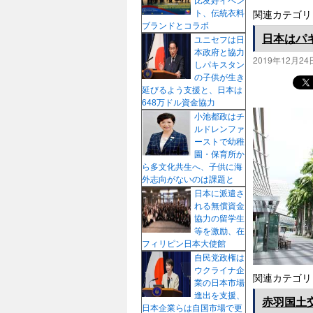
比友好イベン
ト、伝統衣料
関連カテゴリ
ブランドとコラボ
日本はパ
ユニセフは日
本政府と協力
2019年12月24
しパキスタン
の子供が生き
延びるよう支援と、日本は
648万ドル資金協力
小池都政はチ
ルドレンファ
ーストで幼稚
園・保育所か
ら多文化共生へ、子供に海
外志向がないのは課題と
日本に派遣さ
れる無償資金
協力の留学生
等を激励、在
フィリピン日本大使館
自民党政権は
ウクライナ企
関連カテゴリ
業の日本市場
進出を支援、
赤羽国土
日本企業らは自国市場で更