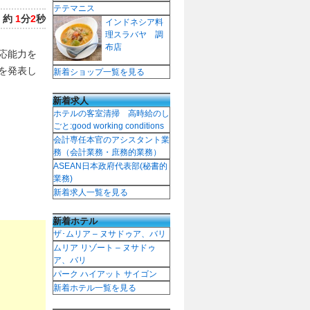
テテマニス
：
約
1
分
2
秒
インドネシア料
理スラバヤ 調
布店
応能力を
を発表し
新着ショップ一覧を見る
新着求人
ホテルの客室清掃 高時給のし
ごと:good working conditions
会計専任本官のアシスタント業
務（会計業務・庶務的業務）
ASEAN日本政府代表部(秘書的
業務)
新着求人一覧を見る
新着ホテル
ザ･ムリア – ヌサドゥア、バリ
ムリア リゾート – ヌサドゥ
ア、バリ
パーク ハイアット サイゴン
新着ホテル一覧を見る