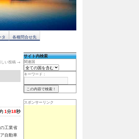
ータ
各種問合せ先
サイト内検索
新しい投稿
→
関連国
キーワード：
スポンサーリンク
約
1
分
18
秒
の工業省
ア自動車