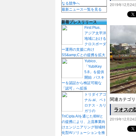
なる競争へ
2019年12月24
最新ニュース一覧を見る
新着プレスリリース
First Plus、
アジア太平洋
地域における
クロスボーダ
ー運用の支援に向け
SS&amp;Cとの提携を拡大
Yubico、
「YubiKey
5.8」を提供
開始 パスキ
ーを認証から検証可能な
「認可」へ拡張
トリダイアゴ
関連カテゴリ
ナル.ai、ペト
ロナス・カリ
ラオスの
ガリの
TriCipta AIを通じたIBMと
2019年12月24
の提携により、上流事業向
けエンジニアリング領域特
化型AIソリューションを推