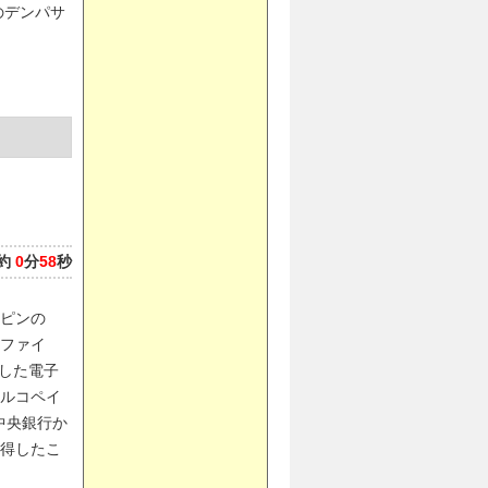
のデンパサ
約
0
分
58
秒
ピンの
ファイ
立した電子
ルコペイ
ピン中央銀行か
得したこ