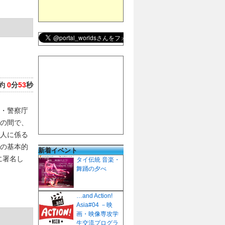
約
0
分
53
秒
・警察庁
の間で、
人に係る
の基本的
新着イベント
に署名し
タイ伝統 音楽・
舞踊の夕べ
…and Action!
Asia#04 －映
画・映像専攻学
生交流プログラ