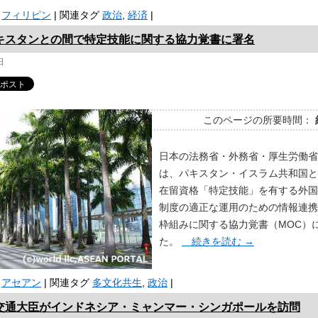
フィリピン
|
関連タグ
政治
,
経済
|
キスタンとの間で特定技能に関する協力覚書に署名
日
このページの所要時間：
日本の法務省・外務省・厚生労働省
は、パキスタン・イスラム共和国と
在留資格「特定技能」を有する外国
制度の適正な運用のための情報連携
枠組みに関する協力覚書（MOC）
た。
続きを読む
→
アセアン
|
関連タグ
多文化共生
,
政治
|
交通大臣がインドネシア・ミャンマー・シンガポールを訪問