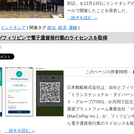
対話」を12月13日にインドネシア
ールで開催したことを発表した。
続きを読む
→
インドネシア
|
関連タグ
政治
,
経済
,
運輸
|
がフィリピンで電子通貨発行業のライセンスを取得
日
このページの所要時間：
日本郵船株式会社は、自社とフィリ
「トランスナショナル・ダイバーシ
ド・グループ(TDG)」が共同で設
通貨プラットフォーム事業会社「マ
(MarCoPay Inc.)」が、フィリ
ら電子通貨発行業のライセンスを取
た。
続きを読む
→