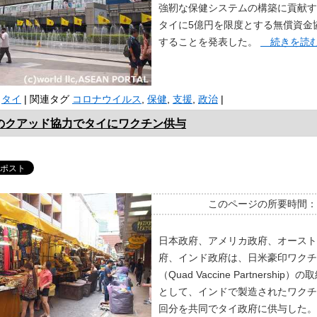
強靭な保健システムの構築に貢献す
タイに5億円を限度とする無償資金
することを発表した。
続きを読
タイ
|
関連タグ
コロナウイルス
,
保健
,
支援
,
政治
|
のクアッド協力でタイにワクチン供与
このページの所要時間
日本政府、アメリカ政府、オースト
府、インド政府は、日米豪印ワクチ
（Quad Vaccine Partnership
として、インドで製造されたワクチ
回分を共同でタイ政府に供与した。