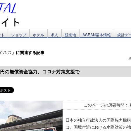
ント
ショップ
ホテル
求人
観光地
ASEAN基本情報
統計デ
」に関連する記事
イルス
億円の無償資金協力、コロナ対策支援で
このページの所要時間：
日本の独立行政法人の国際協力機構（
は、国境付近における水際対策の強