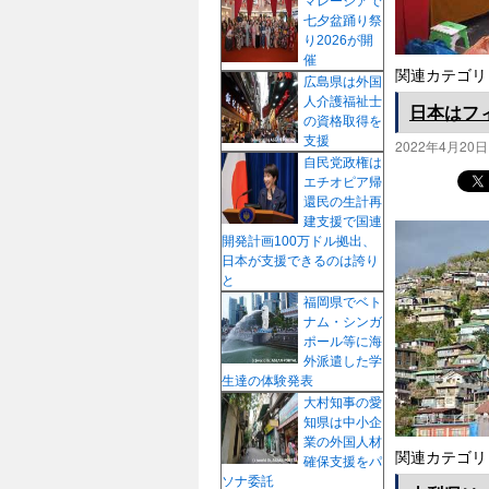
マレーシアで
七夕盆踊り祭
り2026が開
催
関連カテゴリ
広島県は外国
人介護福祉士
日本はフ
の資格取得を
支援
2022年4月20日
自民党政権は
エチオピア帰
還民の生計再
建支援で国連
開発計画100万ドル拠出、
日本が支援できるのは誇り
と
福岡県でベト
ナム・シンガ
ポール等に海
外派遣した学
生達の体験発表
大村知事の愛
知県は中小企
業の外国人材
関連カテゴリ
確保支援をパ
ソナ委託