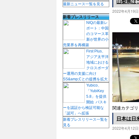
山梨県は
最新ニュース一覧を見る
2022年4月19日
新着プレスリリース
NIQの最新レ
ポート：中国
のコマース革
新が世界の小
売業界を再構築
First Plus、
アジア太平洋
地域における
クロスボーダ
ー運用の支援に向け
SS&amp;Cとの提携を拡大
Yubico、
「YubiKey
5.8」を提供
開始 パスキ
ーを認証から検証可能な
関連カテゴリ
「認可」へ拡張
日本は日
新着プレスリリース一覧を
見る
2022年4月12日