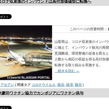
コロナ収束後のインバウンドは高付加価値型に転換へ
このページの所要時間：
山梨県は、コロナ収束後のインバウ
に備えて、インバウンド観光の再開
意識醸成、環境整備の促進を図ると
人数から相応の収益を得る高付加価
転換する取り組みを実施する。
続きを読む
→
アセアン
|
関連タグ
コロナウイルス
,
政治
,
経済
,
観光
|
米豪印ワクチン協力でカンボジアにワクチン供与