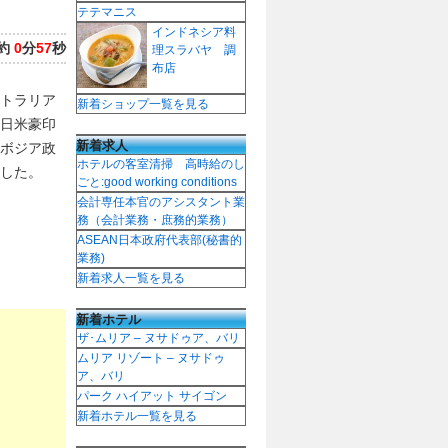
テテマニス
インドネシア料
約
0
分
57
秒
理スラバヤ 調
布店
トラリア
新着ショップ一覧を見る
日米豪印
新着求人
ボジア政
ホテルの客室清掃 高時給のし
した。
ごと:good working conditions
会計専任本官のアシスタント業
務（会計業務・庶務的業務）
ASEAN日本政府代表部(秘書的
業務)
新着求人一覧を見る
新着ホテル
ザ･ムリア – ヌサドゥア、バリ
ムリア リゾート – ヌサドゥ
ア、バリ
パーク ハイアット サイゴン
新着ホテル一覧を見る