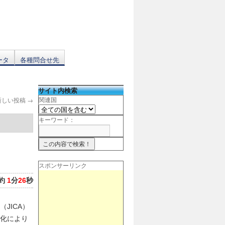
ータ
各種問合せ先
サイト内検索
新しい投稿
→
関連国
キーワード：
スポンサーリンク
約
1
分
26
秒
JICA）
化により