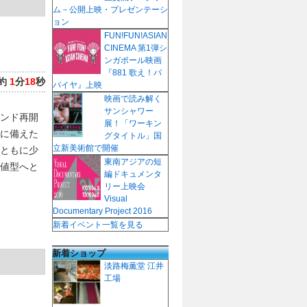
ム－公開上映・プレゼンテーシ
ョン
FUN!FUN!ASIAN
CINEMA 第1弾シ
ンガポール映画
『881 歌え！パ
約
1
分
18
秒
パイヤ』上映
映画で読み解く
サンシャワー
ンド再開
展！「ワーキン
に備えた
グタイトル」国
立新美術館で開催
ともに少
東南アジアの短
値型へと
編ドキュメンタ
リー上映会
Visual
Documentary Project 2016
新着イベント一覧を見る
新着ショップ
淡路梅薫堂 江井
工場