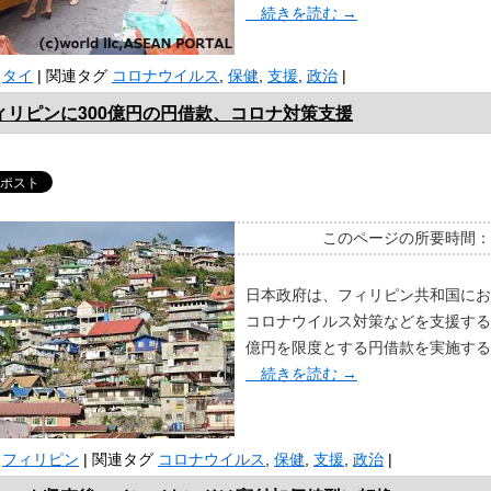
続きを読む
→
タイ
|
関連タグ
コロナウイルス
,
保健
,
支援
,
政治
|
ィリピンに300億円の円借款、コロナ対策支援
このページの所要時間
日本政府は、フィリピン共和国にお
コロナウイルス対策などを支援する
億円を限度とする円借款を実施する
続きを読む
→
フィリピン
|
関連タグ
コロナウイルス
,
保健
,
支援
,
政治
|