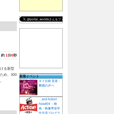
：
約
1
分
0
秒
ける新型
ため、300
新着イベント
。
タイ伝統 音楽・
舞踊の夕べ
…and Action!
Asia#04 －映
画・映像専攻学
生交流プログラ