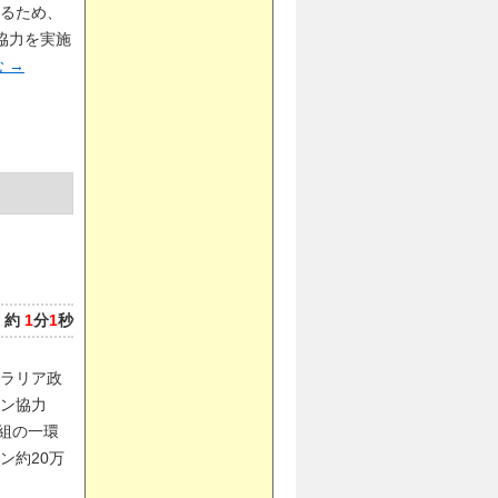
るため、
協力を実施
む
→
：
約
1
分
1
秒
ラリア政
ン協力
）の取組の一環
ン約20万