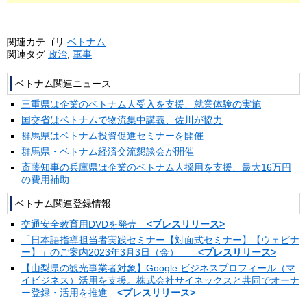
関連カテゴリ
ベトナム
関連タグ
政治
,
軍事
ベトナム関連ニュース
三重県は企業のベトナム人受入を支援、就業体験の実施
国交省はベトナムで物流集中講義、佐川が協力
群馬県はベトナム投資促進セミナーを開催
群馬県・ベトナム経済交流懇談会が開催
斎藤知事の兵庫県は企業のベトナム人採用を支援、最大16万円
の費用補助
ベトナム関連登録情報
交通安全教育用DVDを発売
<プレスリリース>
「日本語指導担当者実践セミナー【対面式セミナー】【ウェビナ
ー】」のご案内2023年3月3日（金）
<プレスリリース>
【山梨県の観光事業者対象】Google ビジネスプロフィール（マ
イビジネス）活用を支援。株式会社サイネックスと共同でオーナ
ー登録・活用を推進
<プレスリリース>