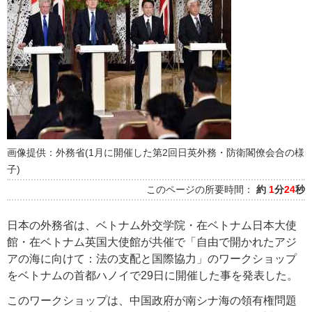
画像提供：外務省(1月に開催した第2回日英外務・防衛閣僚会合の様
子)
このページの所要時間：
約
1
分
24
秒
日本の外務省は、ベトナム外交学院・在ベトナム日本大使
館・在ベトナム英国大使館が共催で「自由で開かれたアジ
アの海に向けて：法の支配と国際協力」のワークショップ
をベトナムの首都ハノイで29日に開催した事を発表した。
このワークショップは、中国政府が南シナ海の領有権問題