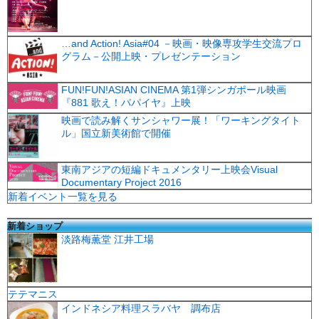
…and Action! Asia#04 －映画・映像専攻学生交流プロ
グラム－公開上映・プレゼンテーション
FUN!FUN!ASIAN CINEMA 第1弾シンガポール映画
『881 歌え！パパイヤ』上映
映画で読み解くサンシャワー展！「ワーキングタイト
ル」国立新美術館で開催
東南アジアの短編ドキュメンタリー上映会Visual
Documentary Project 2016
新着イベント一覧を見る
新着ショップ
淡路梅薫堂 江井工場
テテマニス
インドネシア料理スラバヤ 調布店