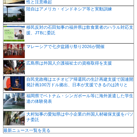
性と注意喚起
陸自はアメリカ・インドネシア等と実動訓練
移民反対の石田知事の福井県は飲食業者のハラル対応支
援、JTBに委託
マレーシアで七夕盆踊り祭り2026が開催
広島県は外国人介護福祉士の資格取得を支援
自民党政権はエチオピア帰還民の生計再建支援で国連開
発計画100万ドル拠出、日本が支援できるのは誇りと
福岡県でベトナム・シンガポール等に海外派遣した学生
達の体験発表
大村知事の愛知県は中小企業の外国人材確保支援をパソ
ナ委託
最新ニュース一覧を見る