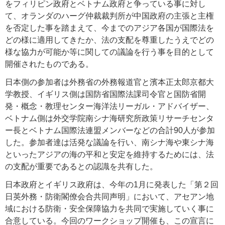
をフィリピン政府とベトナム政府と争っている事に対し
て、オランダのハーグ仲裁裁判所が中国政府の主張と主権
を否定した事を踏まえて、今までのアジア各国が国際法を
どの様に適用してきたか、法の支配を尊重したうえでどの
様な協力が可能か等に関しての議論を行う事を目的として
開催されたものである。
日本側の参加者は外務省の外務報道官と濱本正太郎京都大
学教授、イギリス側は国防省国際法課司令官と国防省開
発・概念・教理センター海洋法リーガル・アドバイザー、
ベトナム側は外交学院南シナ海研究所政策リサーチセンタ
ー長とベトナム国際法連盟メンバーなどの合計90人が参加
した。参加者達は活発な議論を行い、南シナ海や東シナ海
といったアジアの海の平和と安定を維持するためには、法
の支配が重要であるとの認識を共有した。
日本政府とイギリス政府は、今年の1月に発表した「第２回
日英外務・防衛閣僚会合共同声明」において、アセアン地
域における防衛・安全保障協力を共同で実施していく事に
合意している。今回のワークショップ開催も、この宣言に