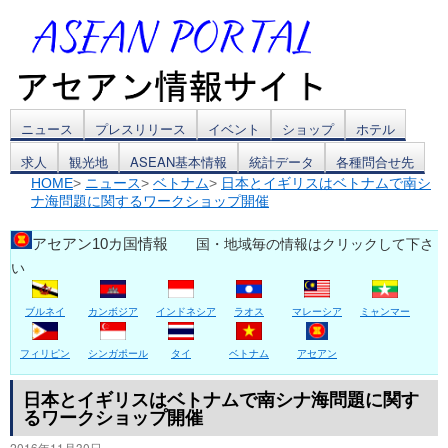
コ
ニュース
プレスリリース
イベント
ショップ
ホテル
求人
観光地
ASEAN基本情報
統計データ
各種問合せ先
ン
HOME
>
ニュース
>
ベトナム
>
日本とイギリスはベトナムで南シ
ナ海問題に関するワークショップ開催
テ
ン
アセアン10カ国情報
国・地域毎の情報はクリックして下さ
い
ツ
ブルネイ
カンボジア
インドネシア
ラオス
マレーシア
ミャンマー
へ
ス
フィリピン
シンガポール
タイ
ベトナム
アセアン
キ
日本とイギリスはベトナムで南シナ海問題に関す
るワークショップ開催
ッ
2016年11月30日