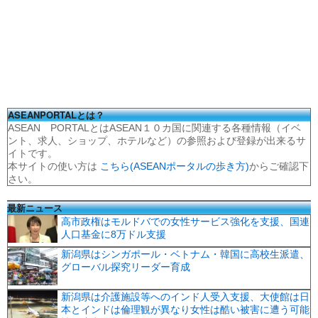
ASEANPORTALとは？
ASEAN PORTALとはASEAN１０カ国に関連する各種情報（イベ
ント、求人、ショップ、ホテルなど）の参照および登録が出来るサ
イトです。
本サイトの使い方は
こちら(ASEANポータルの歩き方)
からご確認下
さい。
最新ニュース
高市政権はモルドバでの女性サービス強化を支援、国連
人口基金に8万ドル支援
新潟県はシンガポール・ベトナム・韓国に高校生派遣、
グローバル探究リーダー育成
新潟県は介護施設等へのインド人受入支援、大使館は日
本とインドは倫理観が異なり女性は酷い被害に遭う可能