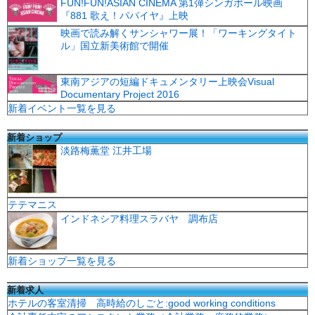
FUN!FUN!ASIAN CINEMA 第1弾シンガポール映画
『881 歌え！パパイヤ』上映
映画で読み解くサンシャワー展！「ワーキングタイト
ル」国立新美術館で開催
東南アジアの短編ドキュメンタリー上映会Visual
Documentary Project 2016
新着イベント一覧を見る
新着ショップ
淡路梅薫堂 江井工場
テテマニス
インドネシア料理スラバヤ 調布店
新着ショップ一覧を見る
新着求人
ホテルの客室清掃 高時給のしごと:good working conditions