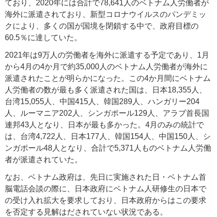
ており、2020年には合計で78,641人のベトナム人労働者が
海外に派遣されており、新型コロナウイルスのパンデミッ
クにより、多くの国が国境を閉鎖する中で、政府目標の
60.5％に達していた。
2021年は9万人の労働者を海外に派遣する予定であり、1月
から4月の4か月で約35,000人のベトナム人労働者が海外に
派遣されたことが明らかになった。この4か月間にベトナム
人労働者の数が最も多く派遣された国は、日本18,355人、
台湾15,055人、中国415人、韓国289人、ハンガリー204
人、ルーマニア202人、シンガポール129人、アラブ首長国
連邦43人となり、日本が最も多かった。4月のみの統計で
は、台湾4,722人、日本177人、韓国154人、中国150人、シ
ンガポール48人となり、合計で5,371人ものベトナム人労働
者が派遣されていた。
なお、ベトナム政府は、先日に実施された日・ベトナム首
脳電話会談の際に、日本政府にベトナム人研修生の日本で
の受け入れ拡大を要求しており、日本政府からはこの要求
を否定する見解はだされていない状況である。