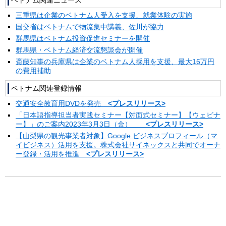
三重県は企業のベトナム人受入を支援、就業体験の実施
国交省はベトナムで物流集中講義、佐川が協力
群馬県はベトナム投資促進セミナーを開催
群馬県・ベトナム経済交流懇談会が開催
斎藤知事の兵庫県は企業のベトナム人採用を支援、最大16万円
の費用補助
ベトナム関連登録情報
交通安全教育用DVDを発売
<プレスリリース>
「日本語指導担当者実践セミナー【対面式セミナー】【ウェビナ
ー】」のご案内2023年3月3日（金）
<プレスリリース>
【山梨県の観光事業者対象】Google ビジネスプロフィール（マ
イビジネス）活用を支援。株式会社サイネックスと共同でオーナ
ー登録・活用を推進
<プレスリリース>