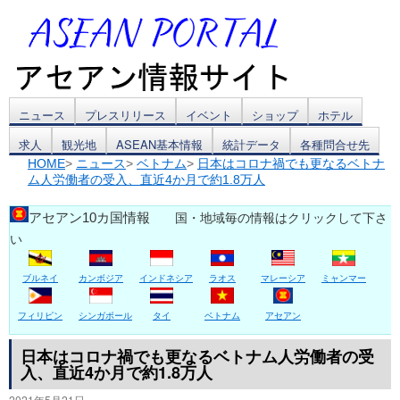
コ
ニュース
プレスリリース
イベント
ショップ
ホテル
求人
観光地
ASEAN基本情報
統計データ
各種問合せ先
ン
HOME
>
ニュース
>
ベトナム
>
日本はコロナ禍でも更なるベトナ
ム人労働者の受入、直近4か月で約1.8万人
テ
ン
アセアン10カ国情報
国・地域毎の情報はクリックして下さ
い
ツ
ブルネイ
カンボジア
インドネシア
ラオス
マレーシア
ミャンマー
へ
ス
フィリピン
シンガポール
タイ
ベトナム
アセアン
キ
日本はコロナ禍でも更なるベトナム人労働者の受
入、直近4か月で約1.8万人
ッ
2021年5月21日