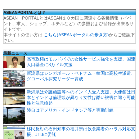
ASEANPORTALとは？
ASEAN PORTALとはASEAN１０カ国に関連する各種情報（イベ
ント、求人、ショップ、ホテルなど）の参照および登録が出来るサ
イトです。
本サイトの使い方は
こちら(ASEANポータルの歩き方)
からご確認下
さい。
最新ニュース
高市政権はモルドバでの女性サービス強化を支援、国連
人口基金に8万ドル支援
新潟県はシンガポール・ベトナム・韓国に高校生派遣、
グローバル探究リーダー育成
新潟県は介護施設等へのインド人受入支援、大使館は日
本とインドは倫理観が異なり女性は酷い被害に遭う可能
性と注意喚起
陸自はアメリカ・インドネシア等と実動訓練
移民反対の石田知事の福井県は飲食業者のハラル対応支
援、JTBに委託