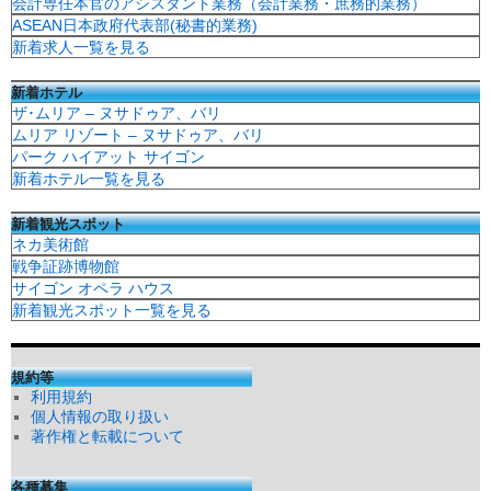
会計専任本官のアシスタント業務（会計業務・庶務的業務）
ASEAN日本政府代表部(秘書的業務)
新着求人一覧を見る
新着ホテル
ザ･ムリア – ヌサドゥア、バリ
ムリア リゾート – ヌサドゥア、バリ
パーク ハイアット サイゴン
新着ホテル一覧を見る
新着観光スポット
ネカ美術館
戦争証跡博物館
サイゴン オペラ ハウス
新着観光スポット一覧を見る
規約等
利用規約
個人情報の取り扱い
著作権と転載について
各種募集