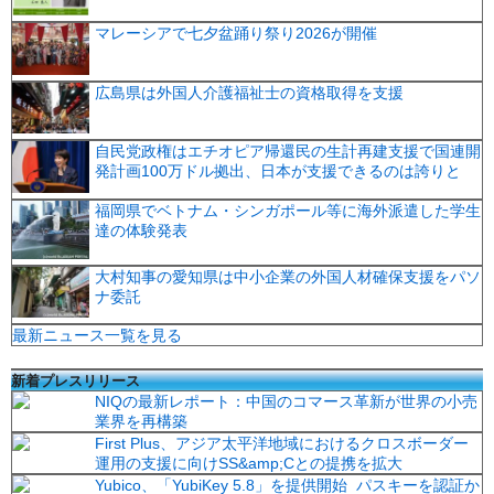
マレーシアで七夕盆踊り祭り2026が開催
広島県は外国人介護福祉士の資格取得を支援
自民党政権はエチオピア帰還民の生計再建支援で国連開
発計画100万ドル拠出、日本が支援できるのは誇りと
福岡県でベトナム・シンガポール等に海外派遣した学生
達の体験発表
大村知事の愛知県は中小企業の外国人材確保支援をパソ
ナ委託
最新ニュース一覧を見る
新着プレスリリース
NIQの最新レポート：中国のコマース革新が世界の小売
業界を再構築
First Plus、アジア太平洋地域におけるクロスボーダー
運用の支援に向けSS&amp;Cとの提携を拡大
Yubico、「YubiKey 5.8」を提供開始 パスキーを認証か