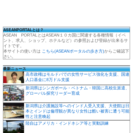
ASEANPORTALとは？
ASEAN PORTALとはASEAN１０カ国に関連する各種情報（イベ
ント、求人、ショップ、ホテルなど）の参照および登録が出来るサ
イトです。
本サイトの使い方は
こちら(ASEANポータルの歩き方)
からご確認下
さい。
最新ニュース
高市政権はモルドバでの女性サービス強化を支援、国連
人口基金に8万ドル支援
新潟県はシンガポール・ベトナム・韓国に高校生派遣、
グローバル探究リーダー育成
新潟県は介護施設等へのインド人受入支援、大使館は日
本とインドは倫理観が異なり女性は酷い被害に遭う可能
性と注意喚起
陸自はアメリカ・インドネシア等と実動訓練