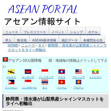
コ
ニュース
プレスリリース
イベント
ショップ
ホテル
求人
観光地
ASEAN基本情報
統計データ
各種問合せ先
ン
HOME
>
ニュース
>
タイ
>
静岡県・清水港が山梨県産シャインマ
スカットをタイへ初輸出
テ
ン
アセアン10カ国情報
国・地域毎の情報はクリックして下さ
い
ツ
ブルネイ
カンボジア
インドネシア
ラオス
マレーシア
ミャンマー
へ
ス
フィリピン
シンガポール
タイ
ベトナム
アセアン
キ
静岡県・清水港が山梨県産シャインマスカットを
タイへ初輸出
ッ
2022年8月30日