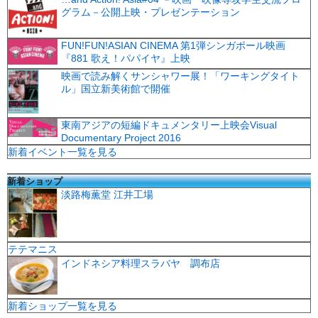
グラム－公開上映・プレゼンテーション
FUN!FUN!ASIAN CINEMA 第1弾シンガポール映画
『881 歌え！パパイヤ』上映
映画で読み解くサンシャワー展！「ワーキングタイト
ル」国立新美術館で開催
東南アジアの短編ドキュメンタリー上映会Visual
Documentary Project 2016
新着イベント一覧を見る
新着ショップ
淡路梅薫堂 江井工場
テテマニス
インドネシア料理スラバヤ 調布店
新着ショップ一覧を見る