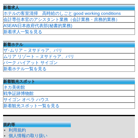
新着求人
ホテルの客室清掃 高時給のしごと:good working conditions
会計専任本官のアシスタント業務（会計業務・庶務的業務）
ASEAN日本政府代表部(秘書的業務)
新着求人一覧を見る
新着ホテル
ザ･ムリア – ヌサドゥア、バリ
ムリア リゾート – ヌサドゥア、バリ
パーク ハイアット サイゴン
新着ホテル一覧を見る
新着観光スポット
ネカ美術館
戦争証跡博物館
サイゴン オペラ ハウス
新着観光スポット一覧を見る
規約等
利用規約
個人情報の取り扱い