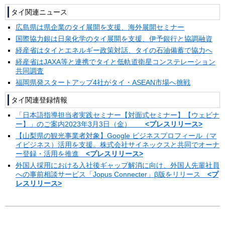
タイ関連ニュース
広島県は県企業のタイ展開を支援、海外展開セミナー
国際協力銀は日泉化学のタイ展開を支援、伊予銀行と協調融資
経産省はタイとエネルギー政策対話、タイの石油備蓄で協力へ
経産省はJAXA等と連携でタイと低軌道衛星コンステレーション
共同調査
福岡県発スタートアップ4社がタイ・ASEAN市場へ挑戦
タイ関連登録情報
「日本語指導担当者実践セミナー【対面式セミナー】【ウェビナ
ー】」のご案内2023年3月3日（金）
<プレスリリース>
【山梨県の観光事業者対象】Google ビジネスプロフィール（マ
イビジネス）活用を支援。株式会社サイネックスと共同でオーナ
ー登録・活用を推進
<プレスリリース>
外国人採用における入社後ギャップ解消に向け、外国人先輩社員
への事前相談サービス「Jopus Connecter」β版をリリース
<プ
レスリリース>