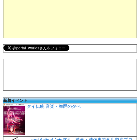
新着イベント
タイ伝統 音楽・舞踊の夕べ
…and Action! Asia#04 －映画・映像専攻学生交流プロ