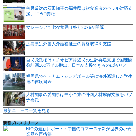
移民反対の石田知事の福井県は飲食業者のハラル対応支
援、JTBに委託
マレーシアで七夕盆踊り祭り2026が開催
広島県は外国人介護福祉士の資格取得を支援
自民党政権はエチオピア帰還民の生計再建支援で国連開
発計画100万ドル拠出、日本が支援できるのは誇りと
福岡県でベトナム・シンガポール等に海外派遣した学生
達の体験発表
大村知事の愛知県は中小企業の外国人材確保支援をパソ
ナ委託
最新ニュース一覧を見る
新着プレスリリース
NIQの最新レポート：中国のコマース革新が世界の小売
業界を再構築