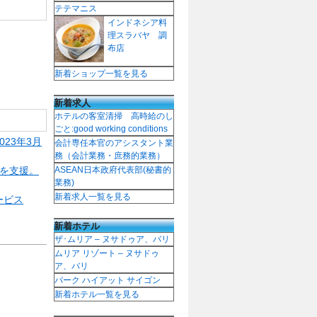
テテマニス
インドネシア料
理スラバヤ 調
布店
新着ショップ一覧を見る
新着求人
ホテルの客室清掃 高時給のし
ごと:good working conditions
23年3月
会計専任本官のアシスタント業
務（会計業務・庶務的業務）
用を支援。
ASEAN日本政府代表部(秘書的
業務)
新着求人一覧を見る
ービス
新着ホテル
ザ･ムリア – ヌサドゥア、バリ
ムリア リゾート – ヌサドゥ
ア、バリ
パーク ハイアット サイゴン
新着ホテル一覧を見る