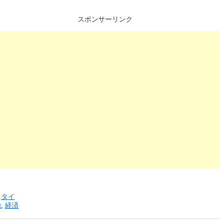
スポンサーリンク
リ
タイ
治
,
経済