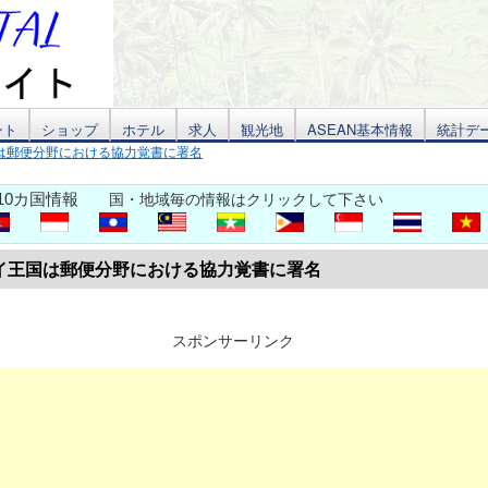
ント
ショップ
ホテル
求人
観光地
ASEAN基本情報
統計デ
は郵便分野における協力覚書に署名
10カ国情報
国・地域毎の情報はクリックして下さい
イ王国は郵便分野における協力覚書に署名
スポンサーリンク