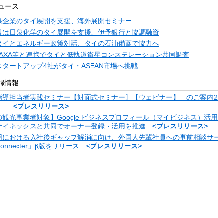
ュース
県企業のタイ展開を支援、海外展開セミナー
銀は日泉化学のタイ展開を支援、伊予銀行と協調融資
タイとエネルギー政策対話、タイの石油備蓄で協力へ
JAXA等と連携でタイと低軌道衛星コンステレーション共同調査
タートアップ4社がタイ・ASEAN市場へ挑戦
録情報
指導担当者実践セミナー【対面式セミナー】【ウェビナー】」のご案内20
金）
<プレスリリース>
観光事業者対象】Google ビジネスプロフィール（マイビジネス）活
サイネックスと共同でオーナー登録・活用を推進
<プレスリリース>
用における入社後ギャップ解消に向け、外国人先輩社員への事前相談サ
 Connecter」β版をリリース
<プレスリリース>