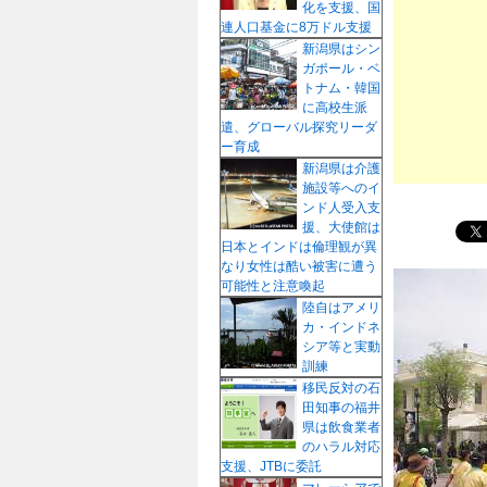
化を支援、国
プ
連人口基金に8万ドル支援
新潟県はシン
ガポール・ベ
トナム・韓国
に高校生派
遣、グローバル探究リーダ
ー育成
新潟県は介護
施設等へのイ
ンド人受入支
援、大使館は
日本とインドは倫理観が異
なり女性は酷い被害に遭う
可能性と注意喚起
陸自はアメリ
カ・インドネ
シア等と実動
訓練
移民反対の石
田知事の福井
県は飲食業者
のハラル対応
支援、JTBに委託