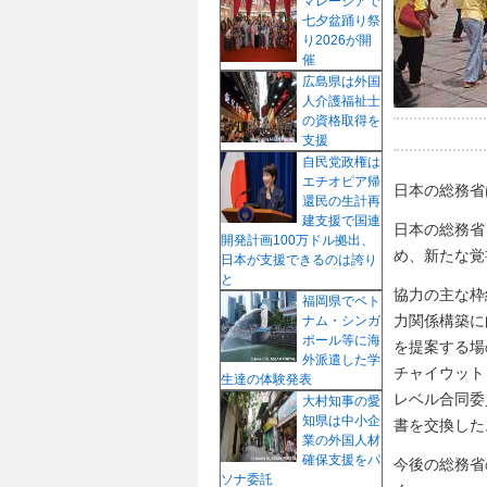
マレーシアで
七夕盆踊り祭
り2026が開
催
広島県は外国
人介護福祉士
の資格取得を
支援
自民党政権は
エチオピア帰
日本の総務省
還民の生計再
建支援で国連
日本の総務省
開発計画100万ドル拠出、
め、新たな覚
日本が支援できるのは誇り
と
協力の主な枠
福岡県でベト
力関係構築に
ナム・シンガ
ポール等に海
を提案する場
外派遣した学
チャイウット
生達の体験発表
レベル合同委
大村知事の愛
知県は中小企
書を交換した
業の外国人材
確保支援をパ
今後の総務省
ソナ委託