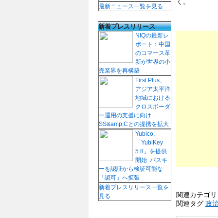
く。
最新ニュース一覧を見る
新着プレスリリース
NIQの最新レ
ポート：中国
のコマース革
新が世界の小
売業界を再構築
First Plus、
アジア太平洋
地域における
クロスボーダ
ー運用の支援に向け
SS&amp;Cとの提携を拡大
Yubico、
「YubiKey
5.8」を提供
開始 パスキ
ーを認証から検証可能な
「認可」へ拡張
新着プレスリリース一覧を
関連カテゴ
見る
関連タグ
政