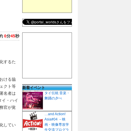
約
0
分
45
秒
化するた
おける協
ェクト等
新着イベント
署名者は
タイ伝統 音楽・
舞踊の夕べ
タイ・ハイ
務官が覚
…and Action!
Asia#04 －映
化してい
画・映像専攻学
生交流プログラ