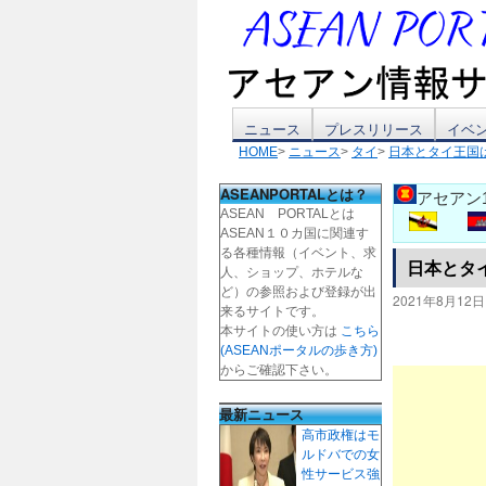
コ
ニュース
プレスリリース
イベ
HOME
>
ニュース
>
タイ
>
日本とタイ王国
ン
ASEANPORTALとは？
アセアン
テ
ASEAN PORTALとは
ASEAN１０カ国に関連す
ン
る各種情報（イベント、求
日本とタ
人、ショップ、ホテルな
ツ
ど）の参照および登録が出
2021年8月12日
来るサイトです。
本サイトの使い方は
こちら
へ
(ASEANポータルの歩き方)
からご確認下さい。
ス
最新ニュース
キ
高市政権はモ
ルドバでの女
ッ
性サービス強