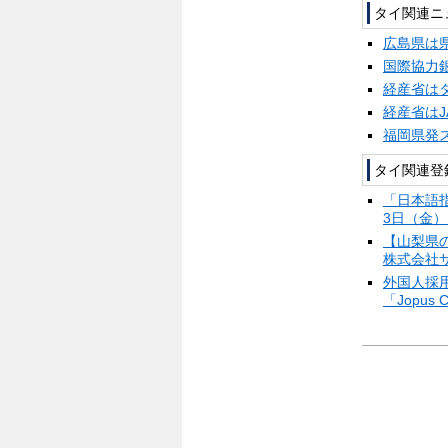
タイ関連ニ
広島県は
国際協力
経産省は
経産省は
福岡県発ス
タイ関連登
「日本語
3日（
【山梨県の
株式会社
外国人採
「Jopus