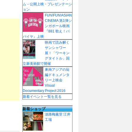
ム－公開上映・プレゼンテーシ
ョン
FUN!FUN!ASIAN
CINEMA 第1弾シ
ンガポール映画
『881 歌え！パ
パイヤ』上映
映画で読み解く
サンシャワー
展！「ワーキン
グタイトル」国
立新美術館で開催
東南アジアの短
編ドキュメンタ
リー上映会
Visual
Documentary Project 2016
新着イベント一覧を見る
新着ショップ
淡路梅薫堂 江井
工場