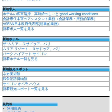
新着求人
ホテルの客室清掃 高時給のしごと:good working conditions
会計専任本官のアシスタント業務（会計業務・庶務的業務）
ASEAN日本政府代表部(秘書的業務)
新着求人一覧を見る
新着ホテル
ザ･ムリア – ヌサドゥア、バリ
ムリア リゾート – ヌサドゥア、バリ
パーク ハイアット サイゴン
新着ホテル一覧を見る
新着観光スポット
ネカ美術館
戦争証跡博物館
サイゴン オペラ ハウス
新着観光スポット一覧を見る
規約等
利用規約