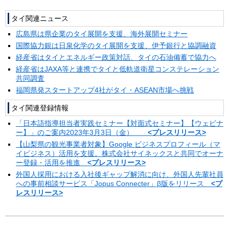
タイ関連ニュース
広島県は県企業のタイ展開を支援、海外展開セミナー
国際協力銀は日泉化学のタイ展開を支援、伊予銀行と協調融資
経産省はタイとエネルギー政策対話、タイの石油備蓄で協力へ
経産省はJAXA等と連携でタイと低軌道衛星コンステレーション
共同調査
福岡県発スタートアップ4社がタイ・ASEAN市場へ挑戦
タイ関連登録情報
「日本語指導担当者実践セミナー【対面式セミナー】【ウェビナ
ー】」のご案内2023年3月3日（金）
<プレスリリース>
【山梨県の観光事業者対象】Google ビジネスプロフィール（マ
イビジネス）活用を支援。株式会社サイネックスと共同でオーナ
ー登録・活用を推進
<プレスリリース>
外国人採用における入社後ギャップ解消に向け、外国人先輩社員
への事前相談サービス「Jopus Connecter」β版をリリース
<プ
レスリリース>