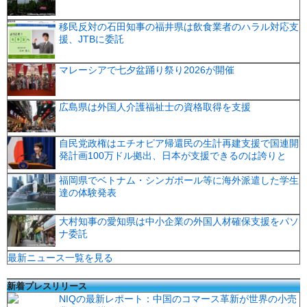
移民反対の石田知事の福井県は飲食業者のハラル対応支
援、JTBに委託
マレーシアで七夕盆踊り祭り2026が開催
広島県は外国人介護福祉士の資格取得を支援
自民党政権はエチオピア帰還民の生計再建支援で国連開
発計画100万ドル拠出、日本が支援できるのは誇りと
福岡県でベトナム・シンガポール等に海外派遣した学生
達の体験発表
大村知事の愛知県は中小企業の外国人材確保支援をパソ
ナ委託
最新ニュース一覧を見る
新着プレスリリース
NIQの最新レポート：中国のコマース革新が世界の小売