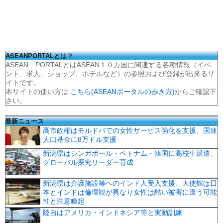
ASEANPORTALとは？
ASEAN PORTALとはASEAN１０カ国に関連する各種情報（イベ
ント、求人、ショップ、ホテルなど）の参照および登録が出来るサ
イトです。
本サイトの使い方は
こちら(ASEANポータルの歩き方)
からご確認下
さい。
最新ニュース
高市政権はモルドバでの女性サービス強化を支援、国連
人口基金に8万ドル支援
新潟県はシンガポール・ベトナム・韓国に高校生派遣、
グローバル探究リーダー育成
新潟県は介護施設等へのインド人受入支援、大使館は日
本とインドは倫理観が異なり女性は酷い被害に遭う可能
性と注意喚起
陸自はアメリカ・インドネシア等と実動訓練