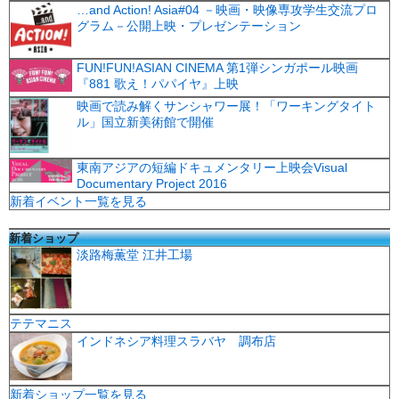
…and Action! Asia#04 －映画・映像専攻学生交流プロ
グラム－公開上映・プレゼンテーション
FUN!FUN!ASIAN CINEMA 第1弾シンガポール映画
『881 歌え！パパイヤ』上映
映画で読み解くサンシャワー展！「ワーキングタイト
ル」国立新美術館で開催
東南アジアの短編ドキュメンタリー上映会Visual
Documentary Project 2016
新着イベント一覧を見る
新着ショップ
淡路梅薫堂 江井工場
テテマニス
インドネシア料理スラバヤ 調布店
新着ショップ一覧を見る