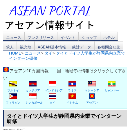
コ
ニュース
プレスリリース
イベント
ショップ
ホテル
求人
観光地
ASEAN基本情報
統計データ
各種問合せ先
ン
HOME
>
ニュース
>
タイ
>
タイとドイツ人学生が静岡県内企業で
インターン研修
テ
ン
アセアン10カ国情報
国・地域毎の情報はクリックして下さ
い
ツ
ブルネイ
カンボジア
インドネシア
ラオス
マレーシア
ミャンマー
へ
ス
フィリピン
シンガポール
タイ
ベトナム
アセアン
キ
タイとドイツ人学生が静岡県内企業でインターン
研修
ッ
2018年9月6日